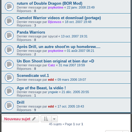
ruturn of Double Dragon (BOR Mod)
Dernier message par
psykotine
«
22 janv. 2008 23:49
Réponses :
8
Camelot Warrior videos et download (portage)
Dernier message par
Djizeuss
«
18 oct. 2007 19:48
Réponses :
3
Panda Warriors
Dernier message par
spycal
«
13 oct. 2007 19:31
Réponses :
8
Après Drill, un autre shoot'm up homebrew....
Dernier message par
psykotine
«
01 août 2007 08:21
Réponses :
2
Un Bon Shoot bien original et bien dur =D
Dernier message par
Catz
«
31 mai 2007 19:59
Réponses :
8
Scenedicate vol.1
Dernier message par
edd
«
09 mars 2006 19:07
Age of the Beast, la vidéo !
Dernier message par
yngwie
«
21 déc. 2005 20:55
Réponses :
1
Drill
Dernier message par
edd
«
17 oct. 2005 19:43
Réponses :
9
Nouveau sujet
45 sujets • Page
1
sur
1