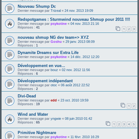
Nouveau Shump Dc
Dernier message par
Trizeal
«
24 nov. 2013 19:09
Redspotgames : Sturmwind nouveau Shmup pour 2011 !!!!
Dernier message par
psykotine
«
04 nov. 2013 21:16
Réponses :
41
1
2
3
nouveau shmup NG dev team=> XYZ
Dernier message par
Goshu
«
29 janv. 2013 08:09
Réponses :
1
Dynamite Dreams sur Extra Life
Dernier message par
psykotine
«
14 déc. 2012 12:20
Développement en vue...
Dernier message par
bouz
«
02 nov. 2012 11:56
Réponses :
6
Développement indépendant
Dernier message par
otoc
«
06 août 2012 22:52
Réponses :
2
Divi-Dead
Dernier message par
edd
«
23 oct. 2010 19:59
Réponses :
19
1
2
Wind and Water
Dernier message par
yngwie
«
08 juin 2010 01:42
Réponses :
65
1
2
3
4
5
Primitive Nightmare
Dernier message par
psykotine
«
11 févr. 2010 16:29