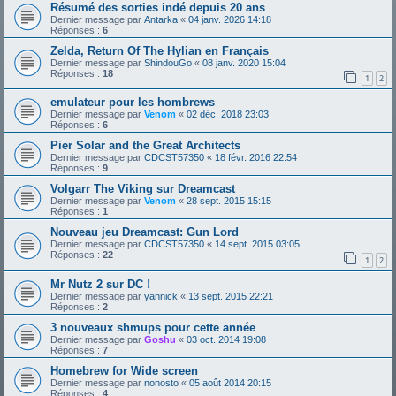
Résumé des sorties indé depuis 20 ans
Dernier message par
Antarka
«
04 janv. 2026 14:18
Réponses :
6
Zelda, Return Of The Hylian en Français
Dernier message par
ShindouGo
«
08 janv. 2020 15:04
Réponses :
18
1
2
emulateur pour les hombrews
Dernier message par
Venom
«
02 déc. 2018 23:03
Réponses :
6
Pier Solar and the Great Architects
Dernier message par
CDCST57350
«
18 févr. 2016 22:54
Réponses :
9
Volgarr The Viking sur Dreamcast
Dernier message par
Venom
«
28 sept. 2015 15:15
Réponses :
1
Nouveau jeu Dreamcast: Gun Lord
Dernier message par
CDCST57350
«
14 sept. 2015 03:05
Réponses :
22
1
2
Mr Nutz 2 sur DC !
Dernier message par
yannick
«
13 sept. 2015 22:21
Réponses :
2
3 nouveaux shmups pour cette année
Dernier message par
Goshu
«
03 oct. 2014 19:08
Réponses :
7
Homebrew for Wide screen
Dernier message par
nonosto
«
05 août 2014 20:15
Réponses :
4