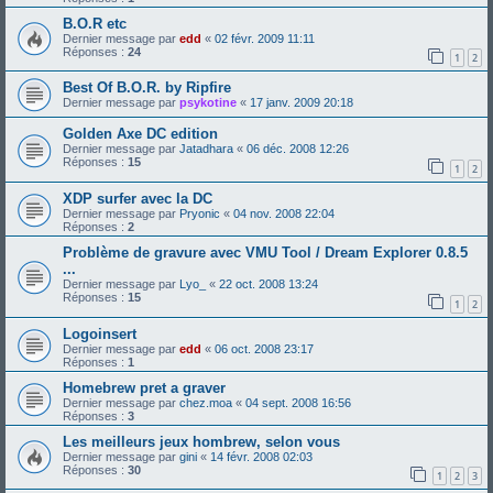
B.O.R etc
Dernier message par
edd
«
02 févr. 2009 11:11
Réponses :
24
1
2
Best Of B.O.R. by Ripfire
Dernier message par
psykotine
«
17 janv. 2009 20:18
Golden Axe DC edition
Dernier message par
Jatadhara
«
06 déc. 2008 12:26
Réponses :
15
1
2
XDP surfer avec la DC
Dernier message par
Pryonic
«
04 nov. 2008 22:04
Réponses :
2
Problème de gravure avec VMU Tool / Dream Explorer 0.8.5
...
Dernier message par
Lyo_
«
22 oct. 2008 13:24
Réponses :
15
1
2
Logoinsert
Dernier message par
edd
«
06 oct. 2008 23:17
Réponses :
1
Homebrew pret a graver
Dernier message par
chez.moa
«
04 sept. 2008 16:56
Réponses :
3
Les meilleurs jeux hombrew, selon vous
Dernier message par
gini
«
14 févr. 2008 02:03
Réponses :
30
1
2
3