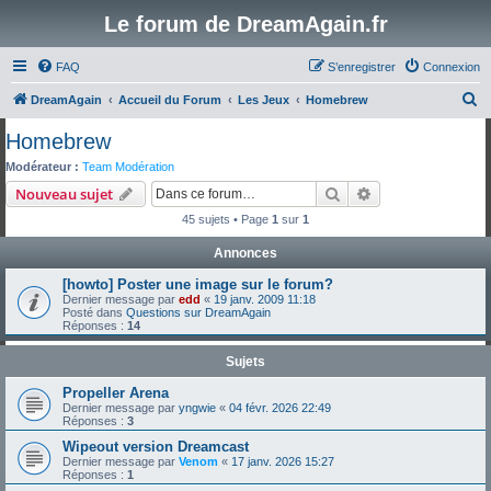
Le forum de DreamAgain.fr
FAQ
S’enregistrer
Connexion
R
DreamAgain
Accueil du Forum
Les Jeux
Homebrew
e
Homebrew
c
Modérateur :
Team Modération
h
Rechercher
Recherche avanc
Nouveau sujet
e
45 sujets • Page
1
sur
1
r
Annonces
c
[howto] Poster une image sur le forum?
h
Dernier message par
edd
«
19 janv. 2009 11:18
e
Posté dans
Questions sur DreamAgain
Réponses :
14
r
Sujets
Propeller Arena
Dernier message par
yngwie
«
04 févr. 2026 22:49
Réponses :
3
Wipeout version Dreamcast
Dernier message par
Venom
«
17 janv. 2026 15:27
Réponses :
1