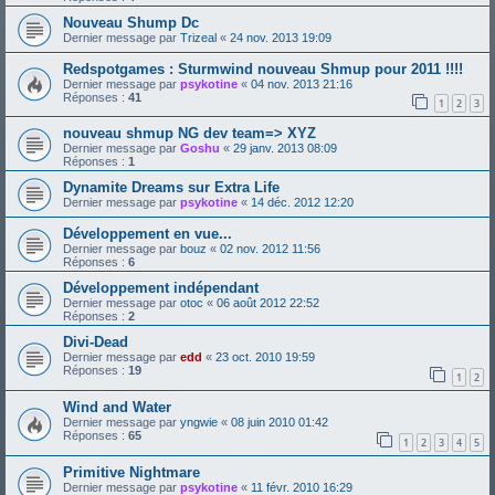
Nouveau Shump Dc
Dernier message par
Trizeal
«
24 nov. 2013 19:09
Redspotgames : Sturmwind nouveau Shmup pour 2011 !!!!
Dernier message par
psykotine
«
04 nov. 2013 21:16
Réponses :
41
1
2
3
nouveau shmup NG dev team=> XYZ
Dernier message par
Goshu
«
29 janv. 2013 08:09
Réponses :
1
Dynamite Dreams sur Extra Life
Dernier message par
psykotine
«
14 déc. 2012 12:20
Développement en vue...
Dernier message par
bouz
«
02 nov. 2012 11:56
Réponses :
6
Développement indépendant
Dernier message par
otoc
«
06 août 2012 22:52
Réponses :
2
Divi-Dead
Dernier message par
edd
«
23 oct. 2010 19:59
Réponses :
19
1
2
Wind and Water
Dernier message par
yngwie
«
08 juin 2010 01:42
Réponses :
65
1
2
3
4
5
Primitive Nightmare
Dernier message par
psykotine
«
11 févr. 2010 16:29