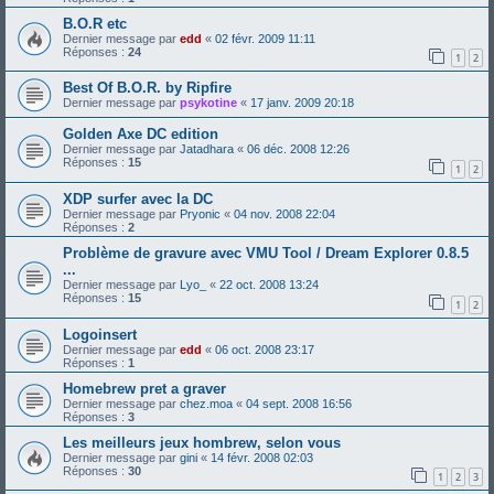
B.O.R etc
Dernier message par
edd
«
02 févr. 2009 11:11
Réponses :
24
1
2
Best Of B.O.R. by Ripfire
Dernier message par
psykotine
«
17 janv. 2009 20:18
Golden Axe DC edition
Dernier message par
Jatadhara
«
06 déc. 2008 12:26
Réponses :
15
1
2
XDP surfer avec la DC
Dernier message par
Pryonic
«
04 nov. 2008 22:04
Réponses :
2
Problème de gravure avec VMU Tool / Dream Explorer 0.8.5
...
Dernier message par
Lyo_
«
22 oct. 2008 13:24
Réponses :
15
1
2
Logoinsert
Dernier message par
edd
«
06 oct. 2008 23:17
Réponses :
1
Homebrew pret a graver
Dernier message par
chez.moa
«
04 sept. 2008 16:56
Réponses :
3
Les meilleurs jeux hombrew, selon vous
Dernier message par
gini
«
14 févr. 2008 02:03
Réponses :
30
1
2
3