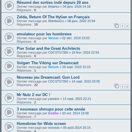
Résumé des sorties indé depuis 20 ans
Dernier message par
Antarka
«
04 janv. 2026 14:18
Réponses :
6
Zelda, Return Of The Hylian en Français
Dernier message par
ShindouGo
«
08 janv. 2020 15:04
Réponses :
18
1
2
emulateur pour les hombrews
Dernier message par
Venom
«
02 déc. 2018 23:03
Réponses :
6
Pier Solar and the Great Architects
Dernier message par
CDCST57350
«
18 févr. 2016 22:54
Réponses :
9
Volgarr The Viking sur Dreamcast
Dernier message par
Venom
«
28 sept. 2015 15:15
Réponses :
1
Nouveau jeu Dreamcast: Gun Lord
Dernier message par
CDCST57350
«
14 sept. 2015 03:05
Réponses :
22
1
2
Mr Nutz 2 sur DC !
Dernier message par
yannick
«
13 sept. 2015 22:21
Réponses :
2
3 nouveaux shmups pour cette année
Dernier message par
Goshu
«
03 oct. 2014 19:08
Réponses :
7
Homebrew for Wide screen
Dernier message par
nonosto
«
05 août 2014 20:15
Réponses :
4