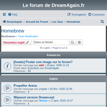
Le forum de DreamAgain.fr
FAQ
S’enregistrer
Connexion
R
DreamAgain
Accueil du Forum
Les Jeux
Homebrew
e
Homebrew
c
Modérateur :
Team Modération
h
Rechercher
Recherche avanc
Nouveau sujet
e
45 sujets • Page
1
sur
1
r
Annonces
c
[howto] Poster une image sur le forum?
h
Dernier message par
edd
«
19 janv. 2009 11:18
e
Posté dans
Questions sur DreamAgain
Réponses :
14
r
Sujets
Propeller Arena
Dernier message par
yngwie
«
04 févr. 2026 22:49
Réponses :
3
Wipeout version Dreamcast
Dernier message par
Venom
«
17 janv. 2026 15:27
Réponses :
1