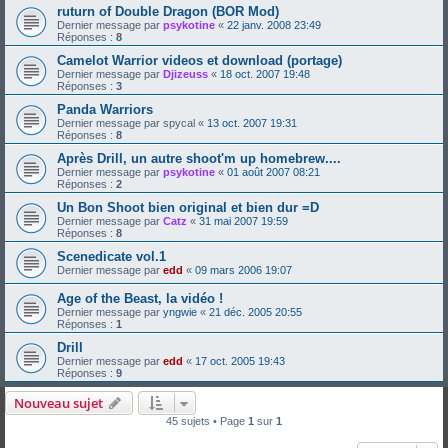
ruturn of Double Dragon (BOR Mod)
Dernier message par
psykotine
«
22 janv. 2008 23:49
Réponses :
8
Camelot Warrior videos et download (portage)
Dernier message par
Djizeuss
«
18 oct. 2007 19:48
Réponses :
3
Panda Warriors
Dernier message par
spycal
«
13 oct. 2007 19:31
Réponses :
8
Après Drill, un autre shoot'm up homebrew....
Dernier message par
psykotine
«
01 août 2007 08:21
Réponses :
2
Un Bon Shoot bien original et bien dur =D
Dernier message par
Catz
«
31 mai 2007 19:59
Réponses :
8
Scenedicate vol.1
Dernier message par
edd
«
09 mars 2006 19:07
Age of the Beast, la vidéo !
Dernier message par
yngwie
«
21 déc. 2005 20:55
Réponses :
1
Drill
Dernier message par
edd
«
17 oct. 2005 19:43
Réponses :
9
Nouveau sujet
45 sujets • Page
1
sur
1