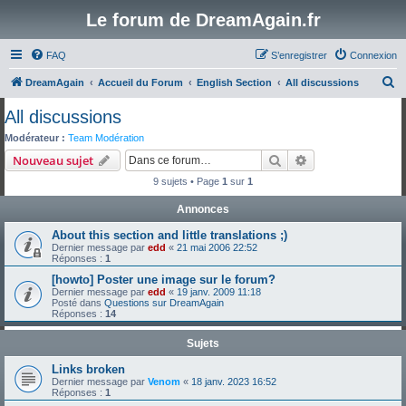
Le forum de DreamAgain.fr
FAQ
S’enregistrer
Connexion
R
DreamAgain
Accueil du Forum
English Section
All discussions
e
All discussions
c
Modérateur :
Team Modération
h
Rechercher
Recherche avanc
Nouveau sujet
e
9 sujets • Page
1
sur
1
r
Annonces
c
About this section and little translations ;)
h
Dernier message par
edd
«
21 mai 2006 22:52
e
Réponses :
1
r
[howto] Poster une image sur le forum?
Dernier message par
edd
«
19 janv. 2009 11:18
Posté dans
Questions sur DreamAgain
Réponses :
14
Sujets
Links broken
Dernier message par
Venom
«
18 janv. 2023 16:52
Réponses :
1