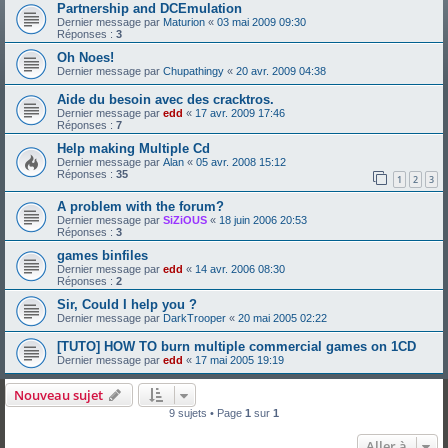
Partnership and DCEmulation
Dernier message par
Maturion
«
03 mai 2009 09:30
Réponses :
3
Oh Noes!
Dernier message par
Chupathingy
«
20 avr. 2009 04:38
Aide du besoin avec des cracktros.
Dernier message par
edd
«
17 avr. 2009 17:46
Réponses :
7
Help making Multiple Cd
Dernier message par
Alan
«
05 avr. 2008 15:12
Réponses :
35
1
2
3
A problem with the forum?
Dernier message par
SiZiOUS
«
18 juin 2006 20:53
Réponses :
3
games binfiles
Dernier message par
edd
«
14 avr. 2006 08:30
Réponses :
2
Sir, Could I help you ?
Dernier message par
DarkTrooper
«
20 mai 2005 02:22
[TUTO] HOW TO burn multiple commercial games on 1CD
Dernier message par
edd
«
17 mai 2005 19:19
Nouveau sujet
9 sujets • Page
1
sur
1
Aller à