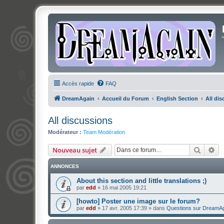
Accès rapide
FAQ
DreamAgain
Accueil du Forum
English Section
All di
All discussions
Modérateur :
Team Modération
Recher
Re
Nouveau sujet
ANNONCES
About this section and little translations ;)
par
edd
»
16 mai 2005 19:21
[howto] Poster une image sur le forum?
par
edd
»
17 avr. 2005 17:39
» dans
Questions sur DreamA