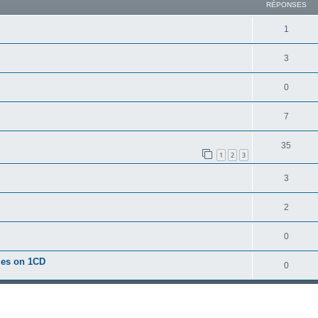
RÉPONSES
1
3
0
7
35
1
2
3
3
2
0
mes on 1CD
0