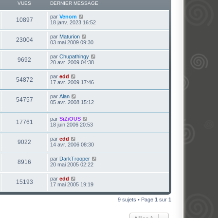
VUES
DERNIER MESSAGE
par
Venom
10897
18 janv. 2023 16:52
par
Maturion
23004
03 mai 2009 09:30
par
Chupathingy
9692
20 avr. 2009 04:38
par
edd
54872
17 avr. 2009 17:46
par
Alan
54757
05 avr. 2008 15:12
par
SiZiOUS
17761
18 juin 2006 20:53
par
edd
9022
14 avr. 2006 08:30
par
DarkTrooper
8916
20 mai 2005 02:22
par
edd
15193
17 mai 2005 19:19
9 sujets • Page
1
sur
1