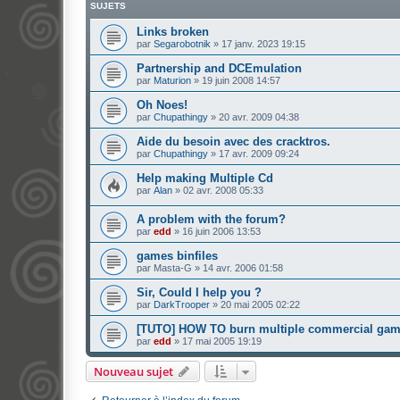
SUJETS
Links broken
par
Segarobotnik
»
17 janv. 2023 19:15
Partnership and DCEmulation
par
Maturion
»
19 juin 2008 14:57
Oh Noes!
par
Chupathingy
»
20 avr. 2009 04:38
Aide du besoin avec des cracktros.
par
Chupathingy
»
17 avr. 2009 09:24
Help making Multiple Cd
par
Alan
»
02 avr. 2008 05:33
A problem with the forum?
par
edd
»
16 juin 2006 13:53
games binfiles
par
Masta-G
»
14 avr. 2006 01:58
Sir, Could I help you ?
par
DarkTrooper
»
20 mai 2005 02:22
[TUTO] HOW TO burn multiple commercial ga
par
edd
»
17 mai 2005 19:19
Nouveau sujet