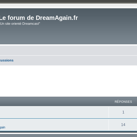
Le forum de DreamAgain.fr
"Un site orienté Dreamcast"
scussions
cher
cherche avancée
RÉPONSES
1
14
gain