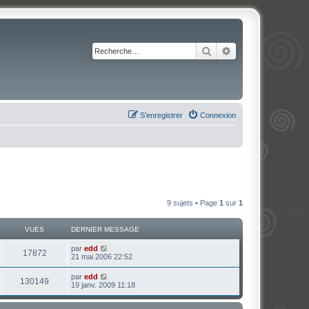
Rechercher
Recherche avancé
S’enregistrer
Connexion
9 sujets • Page
1
sur
1
VUES
DERNIER MESSAGE
par
edd
17872
21 mai 2006 22:52
par
edd
130149
19 janv. 2009 11:18