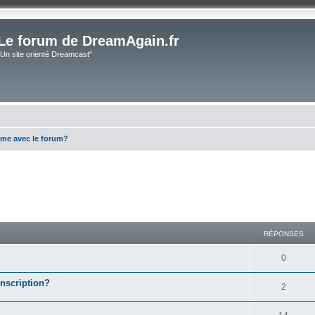
Le forum de DreamAgain.fr
"Un site orienté Dreamcast"
me avec le forum?
cher
cherche avancée
RÉPONSES
0
inscription?
2