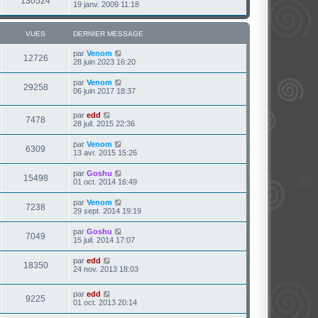
130524
19 janv. 2009 11:18
VUES
DERNIER MESSAGE
par
Venom
12726
28 juin 2023 16:20
par
Venom
29258
06 juin 2017 18:37
par
edd
7478
28 juil. 2015 22:36
par
Venom
6309
13 avr. 2015 15:26
par
Goshu
15498
01 oct. 2014 16:49
par
Venom
7238
29 sept. 2014 19:19
par
Goshu
7049
15 juil. 2014 17:07
par
edd
18350
24 nov. 2013 18:03
par
edd
9225
01 oct. 2013 20:14