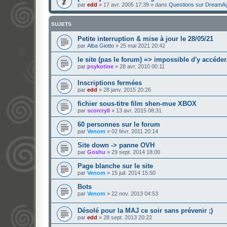
par
edd
»
17 avr. 2005 17:39
» dans
Questions sur DreamA
SUJETS
Petite interruption & mise à jour le 28/05/21
par
Alba Giotto
»
25 mai 2021 20:42
le site (pas le forum) => impossible d'y accéder.
par
psykotine
»
28 avr. 2010 00:11
Inscriptions fermées
par
edd
»
28 janv. 2015 20:26
fichier sous-titre film shen-mue XBOX
par
scorcryll
»
13 avr. 2015 08:31
60 personnes sur le forum
par
Venom
»
02 févr. 2011 20:14
Site down -> panne OVH
par
Goshu
»
29 sept. 2014 18:00
Page blanche sur le site
par
Venom
»
15 juil. 2014 15:50
Bots
par
Venom
»
22 nov. 2013 04:53
Désolé pour la MAJ ce soir sans prévenir ;)
par
edd
»
28 sept. 2013 20:22