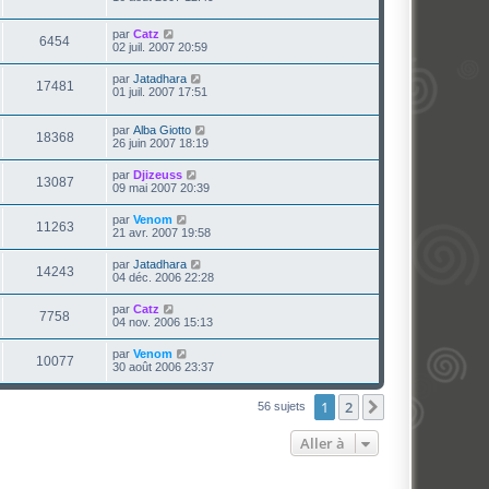
par
Catz
6454
02 juil. 2007 20:59
par
Jatadhara
17481
01 juil. 2007 17:51
par
Alba Giotto
18368
26 juin 2007 18:19
par
Djizeuss
13087
09 mai 2007 20:39
par
Venom
11263
21 avr. 2007 19:58
par
Jatadhara
14243
04 déc. 2006 22:28
par
Catz
7758
04 nov. 2006 15:13
par
Venom
10077
30 août 2006 23:37
1
2
Suivante
56 sujets
Aller à