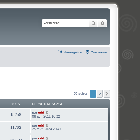
Rechercher
Recherche avancé
S’enregistrer
Connexion
1
2
Suivante
56 sujets
VUES
DERNIER MESSAGE
par
edd
15258
08 avr. 2011 10:22
par
edd
11762
25 févr. 2024 20:47
par
edd