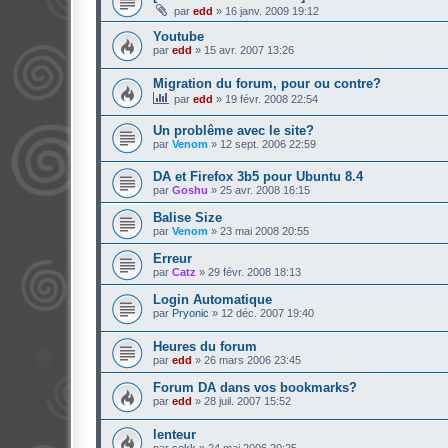
par
edd
»
16 janv. 2009 19:12
Youtube
par
edd
»
15 avr. 2007 13:26
Migration du forum, pour ou contre?
par
edd
»
19 févr. 2008 22:54
Un problême avec le site?
par
Venom
»
12 sept. 2006 22:59
DA et Firefox 3b5 pour Ubuntu 8.4
par
Goshu
»
25 avr. 2008 16:15
Balise Size
par
Venom
»
23 mai 2008 20:55
Erreur
par
Catz
»
29 févr. 2008 18:13
Login Automatique
par
Pryonic
»
12 déc. 2007 19:40
Heures du forum
par
edd
»
26 mars 2006 23:45
Forum DA dans vos bookmarks?
par
edd
»
28 juil. 2007 15:52
lenteur
par
sekk
»
24 mai 2006 20:25