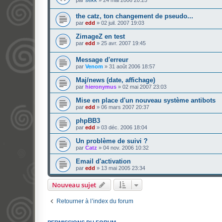
the catz, ton changement de pseudo...
par
edd
»
02 juil. 2007 19:03
ZimageZ en test
par
edd
»
25 avr. 2007 19:45
Message d'erreur
par
Venom
»
31 août 2006 18:57
Maj/news (date, affichage)
par
hieronymus
»
02 mai 2007 23:03
Mise en place d'un nouveau système antibots
par
edd
»
06 mars 2007 20:37
phpBB3
par
edd
»
03 déc. 2006 18:04
Un problème de suivi ?
par
Catz
»
04 nov. 2006 10:32
Email d'activation
par
edd
»
13 mai 2005 23:34
Nouveau sujet
Retourner à l’index du forum