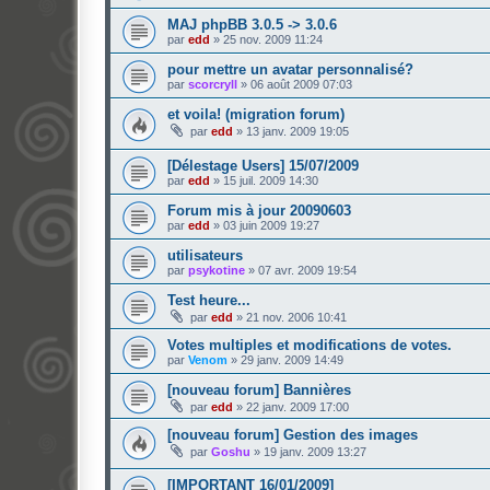
MAJ phpBB 3.0.5 -> 3.0.6
par
edd
»
25 nov. 2009 11:24
pour mettre un avatar personnalisé?
par
scorcryll
»
06 août 2009 07:03
et voila! (migration forum)
par
edd
»
13 janv. 2009 19:05
[Délestage Users] 15/07/2009
par
edd
»
15 juil. 2009 14:30
Forum mis à jour 20090603
par
edd
»
03 juin 2009 19:27
utilisateurs
par
psykotine
»
07 avr. 2009 19:54
Test heure...
par
edd
»
21 nov. 2006 10:41
Votes multiples et modifications de votes.
par
Venom
»
29 janv. 2009 14:49
[nouveau forum] Bannières
par
edd
»
22 janv. 2009 17:00
[nouveau forum] Gestion des images
par
Goshu
»
19 janv. 2009 13:27
[IMPORTANT 16/01/2009]