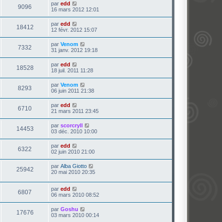
par
edd
9096
16 mars 2012 12:01
par
edd
18412
12 févr. 2012 15:07
par
Venom
7332
31 janv. 2012 19:18
par
edd
18528
18 juil. 2011 11:28
par
Venom
8293
06 juin 2011 21:38
par
edd
6710
21 mars 2011 23:45
par
scorcryll
14453
03 déc. 2010 10:00
par
edd
6322
02 juin 2010 21:00
par
Alba Giotto
25942
20 mai 2010 20:35
par
edd
6807
06 mars 2010 08:52
par
Goshu
17676
03 mars 2010 00:14