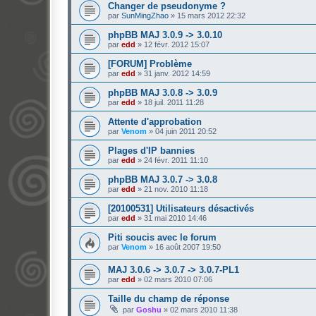
Changer de pseudonyme ?
par
SunMingZhao
»
15 mars 2012 22:32
phpBB MAJ 3.0.9 -> 3.0.10
par
edd
»
12 févr. 2012 15:07
[FORUM] Problème
par
edd
»
31 janv. 2012 14:59
phpBB MAJ 3.0.8 -> 3.0.9
par
edd
»
18 juil. 2011 11:28
Attente d'approbation
par
Venom
»
04 juin 2011 20:52
Plages d'IP bannies
par
edd
»
24 févr. 2011 11:10
phpBB MAJ 3.0.7 -> 3.0.8
par
edd
»
21 nov. 2010 11:18
[20100531] Utilisateurs désactivés
par
edd
»
31 mai 2010 14:46
Piti soucis avec le forum
par
Venom
»
16 août 2007 19:50
MAJ 3.0.6 -> 3.0.7 -> 3.0.7-PL1
par
edd
»
02 mars 2010 07:06
Taille du champ de réponse
par
Goshu
»
02 mars 2010 11:38