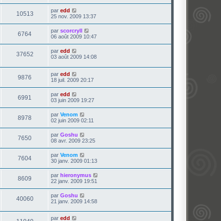
par
edd
10513
25 nov. 2009 13:37
par
scorcryll
6764
06 août 2009 10:47
par
edd
37652
03 août 2009 14:08
par
edd
9876
18 juil. 2009 20:17
par
edd
6991
03 juin 2009 19:27
par
Venom
8978
02 juin 2009 02:11
par
Goshu
7650
08 avr. 2009 23:25
par
Venom
7604
30 janv. 2009 01:13
par
hieronymus
8609
22 janv. 2009 19:51
par
Goshu
40060
21 janv. 2009 14:58
par
edd