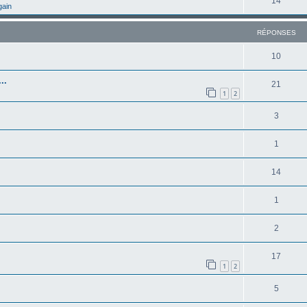
14
gain
RÉPONSES
10
..
21
1
2
3
1
14
1
2
17
1
2
5