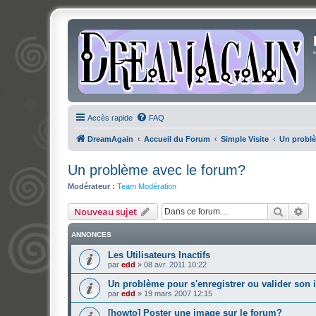
Accès rapide
FAQ
DreamAgain
Accueil du Forum
Simple Visite
Un problè
Un problème avec le forum?
Modérateur :
Team Modération
Recher
Re
Nouveau sujet
ANNONCES
Les Utilisateurs Inactifs
par
edd
»
08 avr. 2011 10:22
Un problème pour s'enregistrer ou valider son 
par
edd
»
19 mars 2007 12:15
[howto] Poster une image sur le forum?