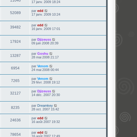
11040
17 janv. 2009 18:24
par
edd
52089
17 janv. 2009 10:24
par
edd
39482
16 janv. 2009 17:01
par
Djizeuss
17924
09 juin 2008 20:39
par
Goshu
13287
28 mai 2008 21:17
par
Venom
6954
24 mai 2008 00:44
par
Venom
7265
29 févr. 2008 19:12
par
Djizeuss
32127
14 déc. 2007 20:30
par
Dreamkey
8235
28 oct. 2007 15:42
par
edd
24636
16 août 2007 19:32
par
edd
78654
16 août 2007 12:49