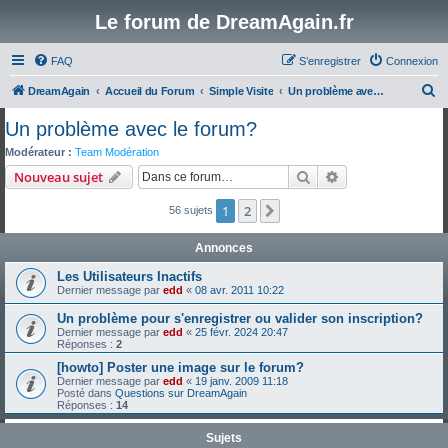
Le forum de DreamAgain.fr
FAQ
S’enregistrer
Connexion
R
DreamAgain
Accueil du Forum
Simple Visite
Un problème avec le forum?
e
Un problème avec le forum?
c
Modérateur :
Team Modération
h
Rechercher
Recherche avanc
Nouveau sujet
e
1
2
Suivante
56 sujets
r
c
Annonces
h
Les Utilisateurs Inactifs
e
Dernier message par
edd
«
08 avr. 2011 10:22
r
Un problème pour s'enregistrer ou valider son inscription?
Dernier message par
edd
«
25 févr. 2024 20:47
Réponses :
2
[howto] Poster une image sur le forum?
Dernier message par
edd
«
19 janv. 2009 11:18
Posté dans
Questions sur DreamAgain
Réponses :
14
Sujets