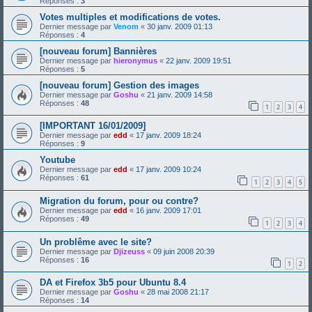
Réponses :
3
Votes multiples et modifications de votes.
Dernier message par
Venom
«
30 janv. 2009 01:13
Réponses :
4
[nouveau forum] Bannières
Dernier message par
hieronymus
«
22 janv. 2009 19:51
Réponses :
5
[nouveau forum] Gestion des images
Dernier message par
Goshu
«
21 janv. 2009 14:58
Réponses :
48
1
2
3
4
[IMPORTANT 16/01/2009]
Dernier message par
edd
«
17 janv. 2009 18:24
Réponses :
9
Youtube
Dernier message par
edd
«
17 janv. 2009 10:24
Réponses :
61
1
2
3
4
5
Migration du forum, pour ou contre?
Dernier message par
edd
«
16 janv. 2009 17:01
Réponses :
49
1
2
3
4
Un problême avec le site?
Dernier message par
Djizeuss
«
09 juin 2008 20:39
Réponses :
16
1
2
DA et Firefox 3b5 pour Ubuntu 8.4
Dernier message par
Goshu
«
28 mai 2008 21:17
Réponses :
14