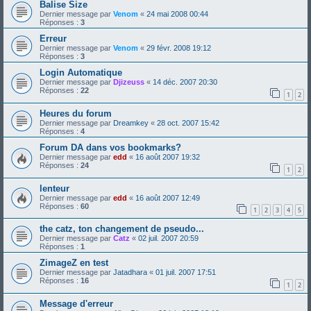
Balise Size
Dernier message par
Venom
«
24 mai 2008 00:44
Réponses :
3
Erreur
Dernier message par
Venom
«
29 févr. 2008 19:12
Réponses :
3
Login Automatique
Dernier message par
Djizeuss
«
14 déc. 2007 20:30
Réponses :
22
1
2
Heures du forum
Dernier message par
Dreamkey
«
28 oct. 2007 15:42
Réponses :
4
Forum DA dans vos bookmarks?
Dernier message par
edd
«
16 août 2007 19:32
Réponses :
24
1
2
lenteur
Dernier message par
edd
«
16 août 2007 12:49
Réponses :
60
1
2
3
4
5
the catz, ton changement de pseudo...
Dernier message par
Catz
«
02 juil. 2007 20:59
Réponses :
1
ZimageZ en test
Dernier message par
Jatadhara
«
01 juil. 2007 17:51
Réponses :
16
1
2
Message d'erreur