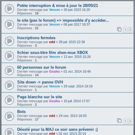
Petite interruption & mise à jour le 28/05/21
Dernier message par
Venom
«
28 juin 2023 16:20
Réponses :
10
le site (pas le forum) => impossible d'y accéder...
Dernier message par
Venom
«
06 juin 2017 18:37
Réponses :
21
1
2
Inscriptions fermées
Dernier message par
edd
«
28 juil. 2015 22:36
Réponses :
3
fichier sous-titre film shen-mue XBOX
Dernier message par
Venom
«
13 avr. 2015 15:26
Réponses :
1
60 personnes sur le forum
Dernier message par
Goshu
«
01 oct. 2014 16:49
Réponses :
14
Site down -> panne OVH
Dernier message par
Venom
«
29 sept. 2014 19:19
Réponses :
1
Page blanche sur le site
Dernier message par
Goshu
«
15 juil. 2014 17:07
Réponses :
2
Bots
Dernier message par
edd
«
24 nov. 2013 18:03
Réponses :
17
1
2
Désolé pour la MAJ ce soir sans prévenir ;)
Dernier message par
edd
«
01 oct. 2013 20:14