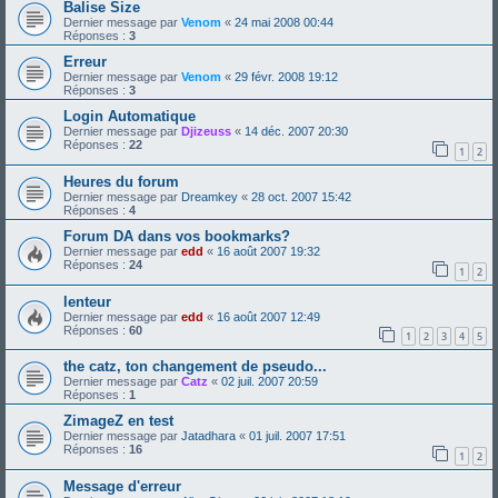
Balise Size
Dernier message par
Venom
«
24 mai 2008 00:44
Réponses :
3
Erreur
Dernier message par
Venom
«
29 févr. 2008 19:12
Réponses :
3
Login Automatique
Dernier message par
Djizeuss
«
14 déc. 2007 20:30
Réponses :
22
1
2
Heures du forum
Dernier message par
Dreamkey
«
28 oct. 2007 15:42
Réponses :
4
Forum DA dans vos bookmarks?
Dernier message par
edd
«
16 août 2007 19:32
Réponses :
24
1
2
lenteur
Dernier message par
edd
«
16 août 2007 12:49
Réponses :
60
1
2
3
4
5
the catz, ton changement de pseudo...
Dernier message par
Catz
«
02 juil. 2007 20:59
Réponses :
1
ZimageZ en test
Dernier message par
Jatadhara
«
01 juil. 2007 17:51
Réponses :
16
1
2
Message d'erreur