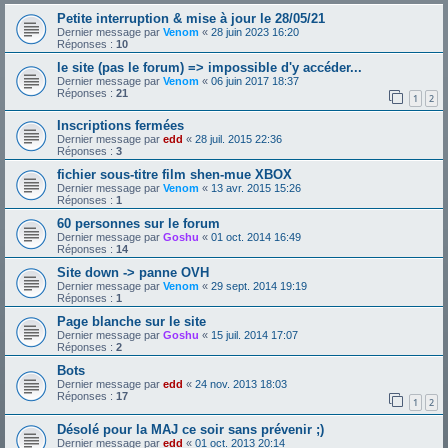
Petite interruption & mise à jour le 28/05/21
Dernier message par
Venom
«
28 juin 2023 16:20
Réponses :
10
le site (pas le forum) => impossible d'y accéder...
Dernier message par
Venom
«
06 juin 2017 18:37
Réponses :
21
1
2
Inscriptions fermées
Dernier message par
edd
«
28 juil. 2015 22:36
Réponses :
3
fichier sous-titre film shen-mue XBOX
Dernier message par
Venom
«
13 avr. 2015 15:26
Réponses :
1
60 personnes sur le forum
Dernier message par
Goshu
«
01 oct. 2014 16:49
Réponses :
14
Site down -> panne OVH
Dernier message par
Venom
«
29 sept. 2014 19:19
Réponses :
1
Page blanche sur le site
Dernier message par
Goshu
«
15 juil. 2014 17:07
Réponses :
2
Bots
Dernier message par
edd
«
24 nov. 2013 18:03
Réponses :
17
1
2
Désolé pour la MAJ ce soir sans prévenir ;)
Dernier message par
edd
«
01 oct. 2013 20:14