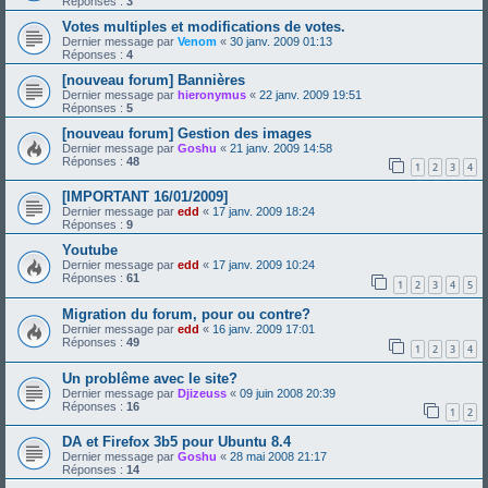
Réponses :
3
Votes multiples et modifications de votes.
Dernier message par
Venom
«
30 janv. 2009 01:13
Réponses :
4
[nouveau forum] Bannières
Dernier message par
hieronymus
«
22 janv. 2009 19:51
Réponses :
5
[nouveau forum] Gestion des images
Dernier message par
Goshu
«
21 janv. 2009 14:58
Réponses :
48
1
2
3
4
[IMPORTANT 16/01/2009]
Dernier message par
edd
«
17 janv. 2009 18:24
Réponses :
9
Youtube
Dernier message par
edd
«
17 janv. 2009 10:24
Réponses :
61
1
2
3
4
5
Migration du forum, pour ou contre?
Dernier message par
edd
«
16 janv. 2009 17:01
Réponses :
49
1
2
3
4
Un problême avec le site?
Dernier message par
Djizeuss
«
09 juin 2008 20:39
Réponses :
16
1
2
DA et Firefox 3b5 pour Ubuntu 8.4
Dernier message par
Goshu
«
28 mai 2008 21:17
Réponses :
14