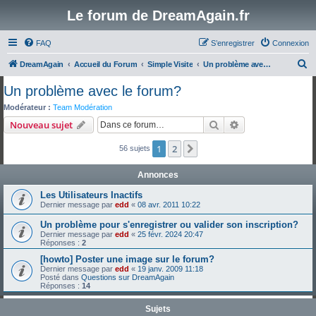
Le forum de DreamAgain.fr
FAQ
S’enregistrer
Connexion
R
DreamAgain
Accueil du Forum
Simple Visite
Un problème avec le forum?
e
Un problème avec le forum?
c
Modérateur :
Team Modération
h
Rechercher
Recherche avanc
Nouveau sujet
e
1
2
Suivante
56 sujets
r
c
Annonces
h
Les Utilisateurs Inactifs
e
Dernier message par
edd
«
08 avr. 2011 10:22
r
Un problème pour s'enregistrer ou valider son inscription?
Dernier message par
edd
«
25 févr. 2024 20:47
Réponses :
2
[howto] Poster une image sur le forum?
Dernier message par
edd
«
19 janv. 2009 11:18
Posté dans
Questions sur DreamAgain
Réponses :
14
Sujets