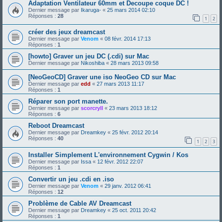
Adaptation Ventilateur 60mm et Decoupe coque DC !
Dernier message par
Ikaruga-
«
25 mars 2014 02:10
Réponses :
28
1
2
créer des jeux dreamcast
Dernier message par
Venom
«
08 févr. 2014 17:13
Réponses :
1
[howto] Graver un jeu DC (.cdi) sur Mac
Dernier message par
Nikoshiba
«
28 mars 2013 09:58
[NeoGeoCD] Graver une iso NeoGeo CD sur Mac
Dernier message par
edd
«
27 mars 2013 11:17
Réponses :
1
Réparer son port manette.
Dernier message par
scorcryll
«
23 mars 2013 18:12
Réponses :
6
Reboot Dreamcast
Dernier message par
Dreamkey
«
25 févr. 2012 20:14
Réponses :
40
1
2
3
Installer Simplement L'environnement Cygwin / Kos
Dernier message par
Issa
«
12 févr. 2012 22:07
Réponses :
1
Convertir un jeu .cdi en .iso
Dernier message par
Venom
«
29 janv. 2012 06:41
Réponses :
12
Problème de Cable AV Dreamcast
Dernier message par
Dreamkey
«
25 oct. 2011 20:42
Réponses :
1