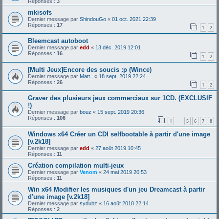
Réponses :
3
mkisofs
Dernier message par
ShindouGo
«
01 oct. 2021 22:39
Réponses :
17
1
2
Bleemcast autoboot
Dernier message par
edd
«
13 déc. 2019 12:01
Réponses :
16
1
2
[Multi Jeux]Encore des soucis :p (Wince)
Dernier message par
Matt_
«
18 sept. 2019 22:24
Réponses :
26
1
2
Graver des plusieurs jeux commerciaux sur 1CD. (EXCLUSIF
!)
Dernier message par
bouz
«
15 sept. 2019 20:36
Réponses :
106
1
5
6
7
8
…
Windows x64 Créer un CDI selfbootable à partir d'une image
[v.2k18]
Dernier message par
edd
«
27 août 2019 10:45
Réponses :
11
Création compilation multi-jeux
Dernier message par
Venom
«
24 mai 2019 20:53
Réponses :
11
Win x64 Modifier les musiques d'un jeu Dreamcast à partir
d'une image [v.2k18]
Dernier message par
sydubz
«
16 août 2018 22:14
Réponses :
2