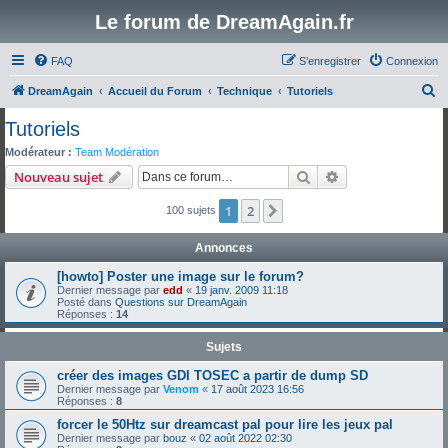
Le forum de DreamAgain.fr
FAQ
S’enregistrer
Connexion
R
DreamAgain
Accueil du Forum
Technique
Tutoriels
e
Tutoriels
c
Modérateur :
Team Modération
h
Rechercher
Recherche avanc
Nouveau sujet
e
1
2
Suivante
100 sujets
r
c
Annonces
h
[howto] Poster une image sur le forum?
e
Dernier message par
edd
«
19 janv. 2009 11:18
Posté dans
Questions sur DreamAgain
r
Réponses :
14
Sujets
créer des images GDI TOSEC a partir de dump SD
Dernier message par
Venom
«
17 août 2023 16:56
Réponses :
8
forcer le 50Htz sur dreamcast pal pour lire les jeux pal
Dernier message par
bouz
«
02 août 2022 02:30