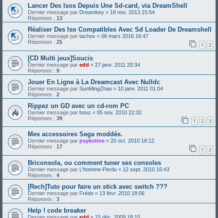
Lancer Des Isos Depuis Une Sd-card, via DreamShell
Dernier message par
Dreamkey
«
18 nov. 2013 15:54
Réponses :
13
Réaliser Des Iso Compatibles Avec Sd Loader De Dreamshell
Dernier message par
tachos
«
06 mars 2016 16:47
Réponses :
25
1
2
[CD Multi jeux]Soucis
Dernier message par
edd
«
27 janv. 2011 20:34
Réponses :
9
Jouer En Ligne à La Dreamcast Avec Nulldc
Dernier message par
SunMingZhao
«
10 janv. 2011 01:04
Réponses :
2
Rippez un GD avec un cd-rom PC
Dernier message par
bouz
«
05 nov. 2010 22:32
Réponses :
39
1
2
3
Mes accessoires Sega moddés.
Dernier message par
psykotine
«
20 oct. 2010 18:12
Réponses :
17
1
2
Briconsola, ou comment tuner ses consoles
Dernier message par
L'homme-Perdu
«
12 sept. 2010 16:43
Réponses :
4
[Rech]Tuto pour faire un stick avec switch ???
Dernier message par
Frédo
«
13 févr. 2010 18:06
Réponses :
3
Help ! code breaker
Dernier message par
edd
«
15 déc. 2009 18:15