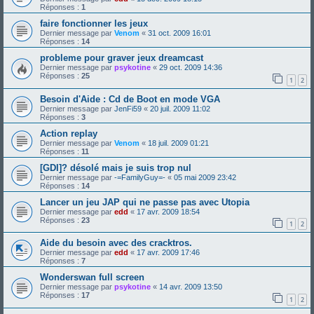
Réponses :
1
faire fonctionner les jeux
Dernier message par
Venom
«
31 oct. 2009 16:01
Réponses :
14
probleme pour graver jeux dreamcast
Dernier message par
psykotine
«
29 oct. 2009 14:36
Réponses :
25
1
2
Besoin d'Aide : Cd de Boot en mode VGA
Dernier message par
JenFi59
«
20 juil. 2009 11:02
Réponses :
3
Action replay
Dernier message par
Venom
«
18 juil. 2009 01:21
Réponses :
11
[GDI]? désolé mais je suis trop nul
Dernier message par
-=FamilyGuy=-
«
05 mai 2009 23:42
Réponses :
14
Lancer un jeu JAP qui ne passe pas avec Utopia
Dernier message par
edd
«
17 avr. 2009 18:54
Réponses :
23
1
2
Aide du besoin avec des cracktros.
Dernier message par
edd
«
17 avr. 2009 17:46
Réponses :
7
Wonderswan full screen
Dernier message par
psykotine
«
14 avr. 2009 13:50
Réponses :
17
1
2