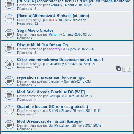
[RESOLU]Recompiler les fichiers d'un jeu en image bootable
Dernier message par
sydubz
«
16 août 2018 01:22
Réponses :
5
[Résolu]Alternative à Binhack (et ipins)
Dernier message par
edd
«
19 févr. 2016 20:55
Réponses :
12
Sega Movie Creator
Dernier message par
Venom
«
17 janv. 2016 01:58
Réponses :
3
Disque Multi Jeu Dream On
Dernier message par
scorcryll
«
14 janv. 2016 20:36
Réponses :
5
Créez vos homebrews Dreamcast sous Linux !
Dernier message par
Dreamkey
«
24 avr. 2015 09:15
Réponses :
29
1
2
réparation maracas samba de amigo
Dernier message par
thejulien
«
05 mai 2014 07:32
Réponses :
2
Mod Stick Arcade Blazblue DC [WIP]
Dernier message par
Ikaruga-
«
16 avr. 2014 00:18
Réponses :
4
Quand le lecteur GD-rom est graissé :)
Dernier message par
SunMingZhao
«
28 mars 2014 11:11
Réponses :
4
Mod Dreamcast de Tonton Ikaruga-
Dernier message par
SunMingZhao
«
25 mars 2014 20:49
Réponses :
6