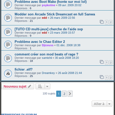
Problème avec Boot Make (honte sur moi lol)
Dernier message par
psykotine
«
09 avr. 2009 20:02
Réponses :
6
Modder son Arcade Stick Dreamcast en full Sanwa
Dernier message par
edd
«
26 mars 2009 22:56
Réponses :
21
1
2
[TUTO CD multi-jeux] cherche de l'aide svp
Dernier message par
edd
«
23 mars 2009 15:57
Réponses :
9
Problème avec le Chao Editor 2
Dernier message par
Djizeuss
«
01 déc. 2008 18:38
Réponses :
1
comment créer son mod beats of rage ?
Dernier message par
samishii
«
30 août 2008 18:20
Réponses :
18
1
2
fichier .elf?
Dernier message par
Dreamkey
«
26 août 2008 21:44
Réponses :
25
1
2
Nouveau sujet
1
2
Suivante
100 sujets
Aller à
PERMISSIONS DU FORUM