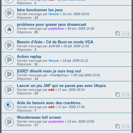
Réponses :
1
faire fonctionner les jeux
Dernier message par
Venom
«
31 oct. 2009 16:01
Réponses :
14
probleme pour graver jeux dreamcast
Dernier message par
psykotine
«
29 oct. 2009 14:36
Réponses :
25
1
2
Besoin d'Aide : Cd de Boot en mode VGA
Dernier message par
JenFi59
«
20 juil. 2009 11:02
Réponses :
3
Action replay
Dernier message par
Venom
«
18 juil. 2009 01:21
Réponses :
11
[GDI]? désolé mais je suis trop nul
Dernier message par
-=FamilyGuy=-
«
05 mai 2009 23:42
Réponses :
14
Lancer un jeu JAP qui ne passe pas avec Utopia
Dernier message par
edd
«
17 avr. 2009 18:54
Réponses :
23
1
2
Aide du besoin avec des cracktros.
Dernier message par
edd
«
17 avr. 2009 17:46
Réponses :
7
Wonderswan full screen
Dernier message par
psykotine
«
14 avr. 2009 13:50
Réponses :
17
1
2