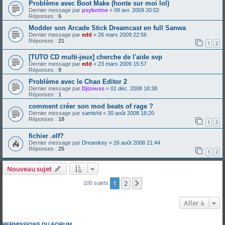
Problème avec Boot Make (honte sur moi lol)
Dernier message par
psykotine
«
09 avr. 2009 20:02
Réponses :
6
Modder son Arcade Stick Dreamcast en full Sanwa
Dernier message par
edd
«
26 mars 2009 22:56
Réponses :
21
1
2
[TUTO CD multi-jeux] cherche de l'aide svp
Dernier message par
edd
«
23 mars 2009 15:57
Réponses :
9
Problème avec le Chao Editor 2
Dernier message par
Djizeuss
«
01 déc. 2008 18:38
Réponses :
1
comment créer son mod beats of rage ?
Dernier message par
samishii
«
30 août 2008 18:20
Réponses :
18
1
2
fichier .elf?
Dernier message par
Dreamkey
«
26 août 2008 21:44
Réponses :
25
1
2
Nouveau sujet
1
2
Suivante
100 sujets
Aller à
PERMISSIONS DU FORUM