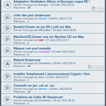
Adaptation Ventilateur 60mm et Decoupe coque DC !
Dernier message par
Ikaruga-
«
25 mars 2014 02:10
Réponses :
28
1
2
créer des jeux dreamcast
Dernier message par
Venom
«
08 févr. 2014 17:13
Réponses :
1
[howto] Graver un jeu DC (.cdi) sur Mac
Dernier message par
Nikoshiba
«
28 mars 2013 09:58
[NeoGeoCD] Graver une iso NeoGeo CD sur Mac
Dernier message par
edd
«
27 mars 2013 11:17
Réponses :
1
Réparer son port manette.
Dernier message par
scorcryll
«
23 mars 2013 18:12
Réponses :
6
Reboot Dreamcast
Dernier message par
Dreamkey
«
25 févr. 2012 20:14
Réponses :
40
1
2
3
Installer Simplement L'environnement Cygwin / Kos
Dernier message par
Issa
«
12 févr. 2012 22:07
Réponses :
1
Convertir un jeu .cdi en .iso
Dernier message par
Venom
«
29 janv. 2012 06:41
Réponses :
12
Problème de Cable AV Dreamcast
Dernier message par
Dreamkey
«
25 oct. 2011 20:42
Réponses :
1