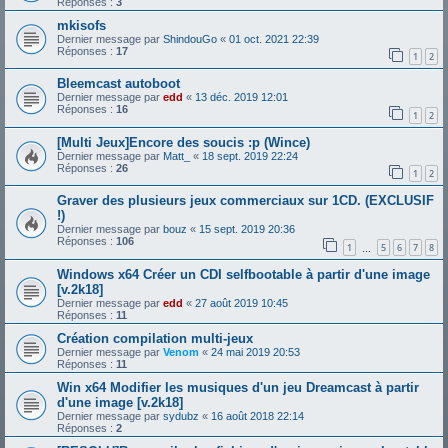
Réponses :
3
mkisofs
Dernier message par
ShindouGo
«
01 oct. 2021 22:39
Réponses :
17
1
2
Bleemcast autoboot
Dernier message par
edd
«
13 déc. 2019 12:01
Réponses :
16
1
2
[Multi Jeux]Encore des soucis :p (Wince)
Dernier message par
Matt_
«
18 sept. 2019 22:24
Réponses :
26
1
2
Graver des plusieurs jeux commerciaux sur 1CD. (EXCLUSIF
!)
Dernier message par
bouz
«
15 sept. 2019 20:36
Réponses :
106
1
5
6
7
8
…
Windows x64 Créer un CDI selfbootable à partir d'une image
[v.2k18]
Dernier message par
edd
«
27 août 2019 10:45
Réponses :
11
Création compilation multi-jeux
Dernier message par
Venom
«
24 mai 2019 20:53
Réponses :
11
Win x64 Modifier les musiques d'un jeu Dreamcast à partir
d'une image [v.2k18]
Dernier message par
sydubz
«
16 août 2018 22:14
Réponses :
2