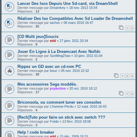
Lancer Des Isos Depuis Une Sd-card, via DreamShell
Dernier message par
Dreamkey
«
18 nov. 2013 15:54
Réponses :
13
Réaliser Des Iso Compatibles Avec Sd Loader De Dreamshell
Dernier message par
tachos
«
06 mars 2016 16:47
Réponses :
25
1
2
[CD Multi jeux]Soucis
Dernier message par
edd
«
27 janv. 2011 20:34
Réponses :
9
Jouer En Ligne à La Dreamcast Avec Nulldc
Dernier message par
SunMingZhao
«
10 janv. 2011 01:04
Réponses :
2
Rippez un GD avec un cd-rom PC
Dernier message par
bouz
«
05 nov. 2010 22:32
Réponses :
39
1
2
3
Mes accessoires Sega moddés.
Dernier message par
psykotine
«
20 oct. 2010 18:12
Réponses :
17
1
2
Briconsola, ou comment tuner ses consoles
Dernier message par
L'homme-Perdu
«
12 sept. 2010 16:43
Réponses :
4
[Rech]Tuto pour faire un stick avec switch ???
Dernier message par
Frédo
«
13 févr. 2010 18:06
Réponses :
3
Help ! code breaker
Dernier message par
edd
«
15 déc. 2009 18:15