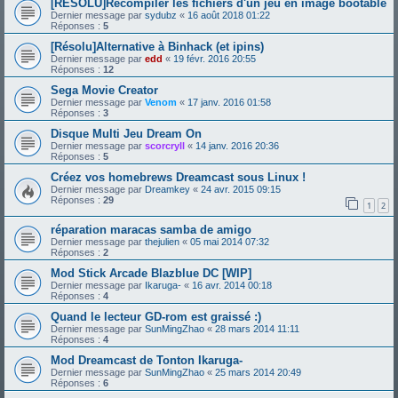
[RESOLU]Recompiler les fichiers d'un jeu en image bootable
Dernier message par
sydubz
«
16 août 2018 01:22
Réponses :
5
[Résolu]Alternative à Binhack (et ipins)
Dernier message par
edd
«
19 févr. 2016 20:55
Réponses :
12
Sega Movie Creator
Dernier message par
Venom
«
17 janv. 2016 01:58
Réponses :
3
Disque Multi Jeu Dream On
Dernier message par
scorcryll
«
14 janv. 2016 20:36
Réponses :
5
Créez vos homebrews Dreamcast sous Linux !
Dernier message par
Dreamkey
«
24 avr. 2015 09:15
Réponses :
29
1
2
réparation maracas samba de amigo
Dernier message par
thejulien
«
05 mai 2014 07:32
Réponses :
2
Mod Stick Arcade Blazblue DC [WIP]
Dernier message par
Ikaruga-
«
16 avr. 2014 00:18
Réponses :
4
Quand le lecteur GD-rom est graissé :)
Dernier message par
SunMingZhao
«
28 mars 2014 11:11
Réponses :
4
Mod Dreamcast de Tonton Ikaruga-
Dernier message par
SunMingZhao
«
25 mars 2014 20:49
Réponses :
6