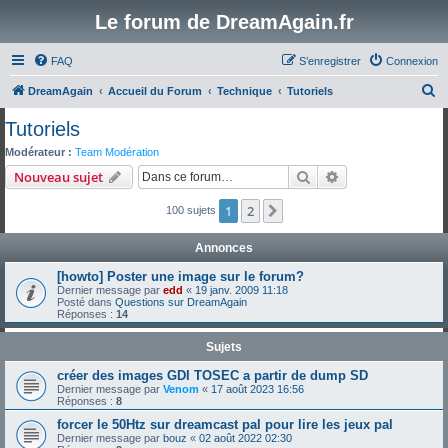
Le forum de DreamAgain.fr
FAQ
S’enregistrer
Connexion
R
DreamAgain
Accueil du Forum
Technique
Tutoriels
e
Tutoriels
c
Modérateur :
Team Modération
h
Rechercher
Recherche avanc
Nouveau sujet
e
1
2
Suivante
100 sujets
r
c
Annonces
h
[howto] Poster une image sur le forum?
e
Dernier message par
edd
«
19 janv. 2009 11:18
Posté dans
Questions sur DreamAgain
r
Réponses :
14
Sujets
créer des images GDI TOSEC a partir de dump SD
Dernier message par
Venom
«
17 août 2023 16:56
Réponses :
8
forcer le 50Htz sur dreamcast pal pour lire les jeux pal
Dernier message par
bouz
«
02 août 2022 02:30