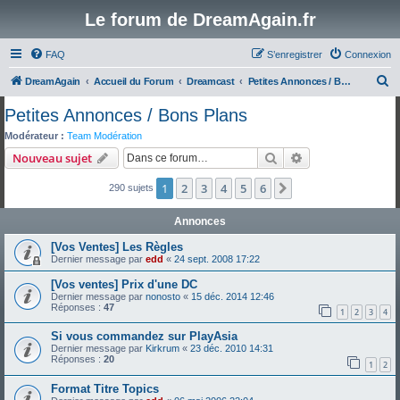
Le forum de DreamAgain.fr
FAQ
S’enregistrer
Connexion
R
DreamAgain
Accueil du Forum
Dreamcast
Petites Annonces / Bons Plans
e
Petites Annonces / Bons Plans
c
Modérateur :
Team Modération
h
Rechercher
Recherche avanc
Nouveau sujet
e
1
2
3
4
5
6
Suivante
290 sujets
r
c
Annonces
h
[Vos Ventes] Les Règles
e
Dernier message par
edd
«
24 sept. 2008 17:22
r
[Vos ventes] Prix d'une DC
Dernier message par
nonosto
«
15 déc. 2014 12:46
Réponses :
47
1
2
3
4
Si vous commandez sur PlayAsia
Dernier message par
Kirkrum
«
23 déc. 2010 14:31
Réponses :
20
1
2
Format Titre Topics