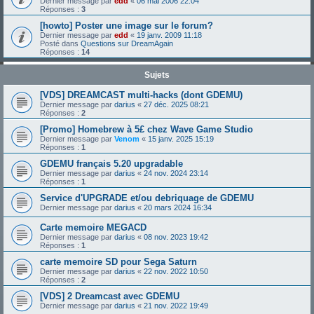
Dernier message par
edd
«
06 mai 2006 22:04
Réponses :
3
[howto] Poster une image sur le forum?
Dernier message par
edd
«
19 janv. 2009 11:18
Posté dans
Questions sur DreamAgain
Réponses :
14
Sujets
[VDS] DREAMCAST multi-hacks (dont GDEMU)
Dernier message par
darius
«
27 déc. 2025 08:21
Réponses :
2
[Promo] Homebrew à 5£ chez Wave Game Studio
Dernier message par
Venom
«
15 janv. 2025 15:19
Réponses :
1
GDEMU français 5.20 upgradable
Dernier message par
darius
«
24 nov. 2024 23:14
Réponses :
1
Service d'UPGRADE et/ou debriquage de GDEMU
Dernier message par
darius
«
20 mars 2024 16:34
Carte memoire MEGACD
Dernier message par
darius
«
08 nov. 2023 19:42
Réponses :
1
carte memoire SD pour Sega Saturn
Dernier message par
darius
«
22 nov. 2022 10:50
Réponses :
2
[VDS] 2 Dreamcast avec GDEMU
Dernier message par
darius
«
21 nov. 2022 19:49