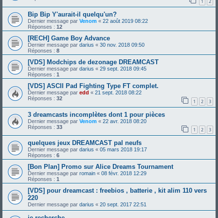
1
2
Bip Bip Y'aurait-il quelqu'un?
Dernier message par
Venom
«
22 août 2019 08:22
Réponses :
12
[RECH] Game Boy Advance
Dernier message par
darius
«
30 nov. 2018 09:50
Réponses :
8
[VDS] Modchips de dezonage DREAMCAST
Dernier message par
darius
«
29 sept. 2018 09:45
Réponses :
1
[VDS] ASCII Pad Fighting Type FT complet.
Dernier message par
edd
«
21 sept. 2018 08:22
Réponses :
32
1
2
3
3 dreamcasts incomplètes dont 1 pour pièces
Dernier message par
Venom
«
22 avr. 2018 08:20
Réponses :
33
1
2
3
quelques jeux DREAMCAST pal neufs
Dernier message par
darius
«
05 mars 2018 19:17
Réponses :
6
[Bon Plan] Promo sur Alice Dreams Tournament
Dernier message par
romain
«
08 févr. 2018 12:29
Réponses :
1
[VDS] pour dreamcast : freebios , batterie , kit alim 110 vers
220
Dernier message par
darius
«
20 sept. 2017 22:51
je recherche