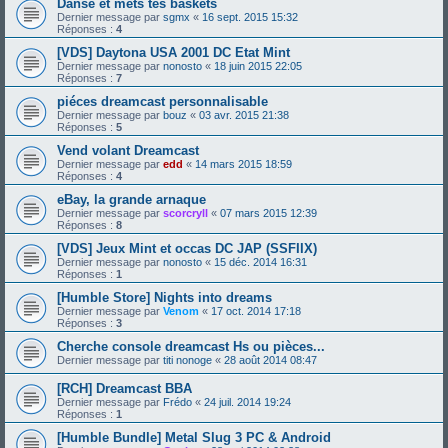
Danse et mets tes baskets
Dernier message par
sgmx
«
16 sept. 2015 15:32
Réponses :
4
[VDS] Daytona USA 2001 DC Etat Mint
Dernier message par
nonosto
«
18 juin 2015 22:05
Réponses :
7
piéces dreamcast personnalisable
Dernier message par
bouz
«
03 avr. 2015 21:38
Réponses :
5
Vend volant Dreamcast
Dernier message par
edd
«
14 mars 2015 18:59
Réponses :
4
eBay, la grande arnaque
Dernier message par
scorcryll
«
07 mars 2015 12:39
Réponses :
8
[VDS] Jeux Mint et occas DC JAP (SSFIIX)
Dernier message par
nonosto
«
15 déc. 2014 16:31
Réponses :
1
[Humble Store] Nights into dreams
Dernier message par
Venom
«
17 oct. 2014 17:18
Réponses :
3
Cherche console dreamcast Hs ou pièces...
Dernier message par
titi nonoge
«
28 août 2014 08:47
[RCH] Dreamcast BBA
Dernier message par
Frédo
«
24 juil. 2014 19:24
Réponses :
1
[Humble Bundle] Metal Slug 3 PC & Android