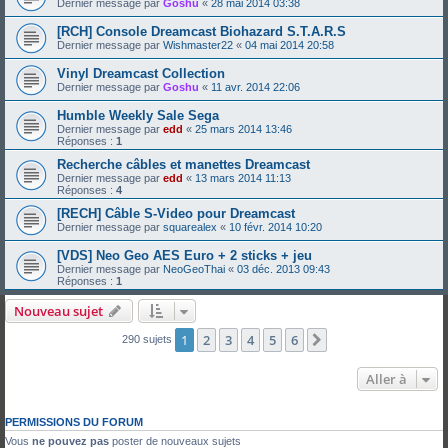
Dernier message par
Goshu
«
28 mai 2014 03:38
[RCH] Console Dreamcast Biohazard S.T.A.R.S
Dernier message par
Wishmaster22
«
04 mai 2014 20:58
Vinyl Dreamcast Collection
Dernier message par
Goshu
«
11 avr. 2014 22:06
Humble Weekly Sale Sega
Dernier message par
edd
«
25 mars 2014 13:46
Réponses :
1
Recherche câbles et manettes Dreamcast
Dernier message par
edd
«
13 mars 2014 11:13
Réponses :
4
[RECH] Câble S-Video pour Dreamcast
Dernier message par
squarealex
«
10 févr. 2014 10:20
[VDS] Neo Geo AES Euro + 2 sticks + jeu
Dernier message par
NeoGeoThai
«
03 déc. 2013 09:43
Réponses :
1
Nouveau sujet
1
2
3
4
5
6
Suivante
290 sujets
Aller à
PERMISSIONS DU FORUM
Vous
ne pouvez pas
poster de nouveaux sujets