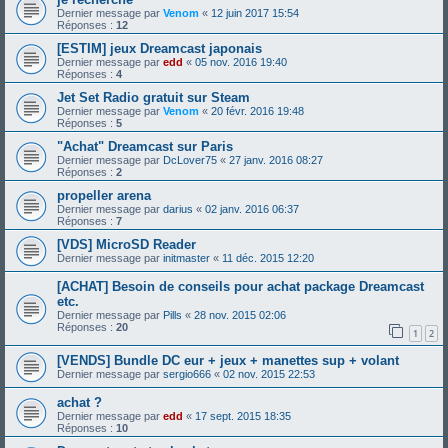
Dernier message par
Venom
«
12 juin 2017 15:54
Réponses :
12
[ESTIM] jeux Dreamcast japonais
Dernier message par
edd
«
05 nov. 2016 19:40
Réponses :
4
Jet Set Radio gratuit sur Steam
Dernier message par
Venom
«
20 févr. 2016 19:48
Réponses :
5
"Achat" Dreamcast sur Paris
Dernier message par
DcLover75
«
27 janv. 2016 08:27
Réponses :
2
propeller arena
Dernier message par
darius
«
02 janv. 2016 06:37
Réponses :
7
[VDS] MicroSD Reader
Dernier message par
initmaster
«
11 déc. 2015 12:20
[ACHAT] Besoin de conseils pour achat package Dreamcast
etc.
Dernier message par
Pills
«
28 nov. 2015 02:06
Réponses :
20
1
2
[VENDS] Bundle DC eur + jeux + manettes sup + volant
Dernier message par
sergio666
«
02 nov. 2015 22:53
achat ?
Dernier message par
edd
«
17 sept. 2015 18:35
Réponses :
10