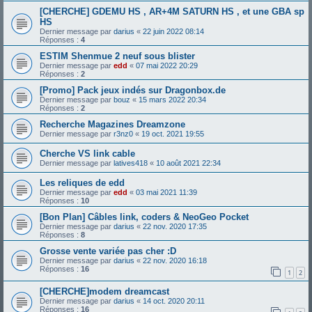
[CHERCHE] GDEMU HS , AR+4M SATURN HS , et une GBA sp
HS
Dernier message par
darius
«
22 juin 2022 08:14
Réponses :
4
ESTIM Shenmue 2 neuf sous blister
Dernier message par
edd
«
07 mai 2022 20:29
Réponses :
2
[Promo] Pack jeux indés sur Dragonbox.de
Dernier message par
bouz
«
15 mars 2022 20:34
Réponses :
2
Recherche Magazines Dreamzone
Dernier message par
r3nz0
«
19 oct. 2021 19:55
Cherche VS link cable
Dernier message par
latives418
«
10 août 2021 22:34
Les reliques de edd
Dernier message par
edd
«
03 mai 2021 11:39
Réponses :
10
[Bon Plan] Câbles link, coders & NeoGeo Pocket
Dernier message par
darius
«
22 nov. 2020 17:35
Réponses :
8
Grosse vente variée pas cher :D
Dernier message par
darius
«
22 nov. 2020 16:18
Réponses :
16
1
2
[CHERCHE]modem dreamcast
Dernier message par
darius
«
14 oct. 2020 20:11
Réponses :
16