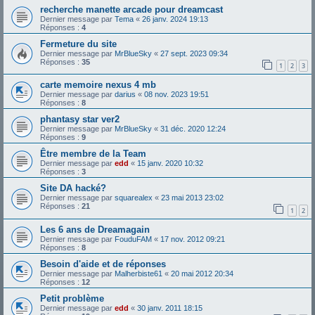
recherche manette arcade pour dreamcast
Dernier message par
Tema
«
26 janv. 2024 19:13
Réponses :
4
Fermeture du site
Dernier message par
MrBlueSky
«
27 sept. 2023 09:34
Réponses :
35
1
2
3
carte memoire nexus 4 mb
Dernier message par
darius
«
08 nov. 2023 19:51
Réponses :
8
phantasy star ver2
Dernier message par
MrBlueSky
«
31 déc. 2020 12:24
Réponses :
9
Être membre de la Team
Dernier message par
edd
«
15 janv. 2020 10:32
Réponses :
3
Site DA hacké?
Dernier message par
squarealex
«
23 mai 2013 23:02
Réponses :
21
1
2
Les 6 ans de Dreamagain
Dernier message par
FouduFAM
«
17 nov. 2012 09:21
Réponses :
8
Besoin d'aide et de réponses
Dernier message par
Malherbiste61
«
20 mai 2012 20:34
Réponses :
12
Petit problème
Dernier message par
edd
«
30 janv. 2011 18:15