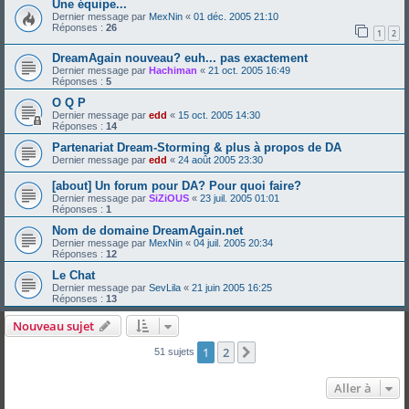
Une équipe...
Dernier message par
MexNin
«
01 déc. 2005 21:10
Réponses :
26
1
2
DreamAgain nouveau? euh... pas exactement
Dernier message par
Hachiman
«
21 oct. 2005 16:49
Réponses :
5
O Q P
Dernier message par
edd
«
15 oct. 2005 14:30
Réponses :
14
Partenariat Dream-Storming & plus à propos de DA
Dernier message par
edd
«
24 août 2005 23:30
[about] Un forum pour DA? Pour quoi faire?
Dernier message par
SiZiOUS
«
23 juil. 2005 01:01
Réponses :
1
Nom de domaine DreamAgain.net
Dernier message par
MexNin
«
04 juil. 2005 20:34
Réponses :
12
Le Chat
Dernier message par
SevLila
«
21 juin 2005 16:25
Réponses :
13
Nouveau sujet
1
2
Suivante
51 sujets
Aller à