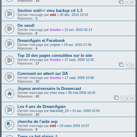
Réponses :
19
1
2
Section outil-> vmu backup cd 1.3
Dernier message par
edd
«
30 déc. 2010 13:33
Réponses :
3
On vend!
Dernier message par
Goshu
«
22 oct. 2010 02:13
Réponses :
8
DreamAgain et Facebook
Dernier message par
yngwie
«
29 avr. 2010 17:58
Réponses :
4
Top 10 des pages consultées sur le site
Dernier message par
Goshu
«
17 sept. 2009 10:20
Réponses :
17
1
2
Comment on atterit sur DA
Dernier message par
Goshu
«
17 sept. 2009 10:08
Réponses :
10
Joyeux anniversaire la Dreamcast
Dernier message par
chez.moa
«
05 mai 2009 18:45
Réponses :
43
1
2
3
Les 4 ans de DreamAgain
Dernier message par
blackbelt_29
«
13 avr. 2009 15:54
Réponses :
10
cherche de l'aide svp
Dernier message par
edd
«
23 mars 2009 15:57
Réponses :
9
Tiens ça fait plaisir :)