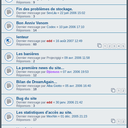
Réponses :
9
Fin des problèmes de stockage.
Dernier message par
SevLila
«
22 juin 2006 15:02
Réponses :
3
Bon Anniv Venom
Dernier message par
Codex
«
10 juin 2006 17:10
Réponses :
14
lenteur
Dernier message par
edd
«
16 août 2007 12:49
Réponses :
60
1
2
3
4
5
Les banières
Dernier message par
Projectgigi
«
09 avr. 2006 11:58
Réponses :
2
La première news du site...
Dernier message par
Djizeuss
«
07 avr. 2006 19:53
Réponses :
12
Bilan de DreamAgain...
Dernier message par
Alba Giotto
«
05 avr. 2006 16:40
Réponses :
18
1
2
Bug du site
Dernier message par
edd
«
30 janv. 2006 21:42
Réponses :
3
Les statistiques d'accès au site.
Dernier message par
MexNin
«
01 déc. 2005 21:23
Réponses :
17
1
2