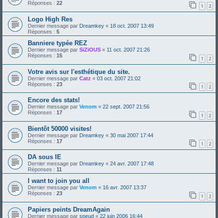
Réponses :
22
1
2
Logo High Res
Dernier message par
Dreamkey
«
18 oct. 2007 13:49
Réponses :
5
Banniere typée REZ
Dernier message par
SiZiOUS
«
11 oct. 2007 21:26
Réponses :
15
1
2
Votre avis sur l'esthétique du site.
Dernier message par
Catz
«
03 oct. 2007 21:02
Réponses :
23
1
2
Encore des stats!
Dernier message par
Venom
«
22 sept. 2007 21:56
Réponses :
17
1
2
Bientôt 50000 visites!
Dernier message par
Dreamkey
«
30 mai 2007 17:44
Réponses :
17
1
2
DA sous IE
Dernier message par
Dreamkey
«
24 avr. 2007 17:48
Réponses :
11
I want to join you all
Dernier message par
Venom
«
16 avr. 2007 13:37
Réponses :
23
1
2
Papiers peints DreamAgain
Dernier message par
speud
«
22 juin 2006 16:44