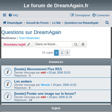
Le forum de DreamAgain.fr
FAQ
S’enregistrer
Connexion
R
DreamAgain
Accueil du Forum
Le Site
Questions sur DreamAgain
e
Questions sur DreamAgain
c
Modérateur :
Team Modération
h
Rechercher
Recherche avanc
Nouveau sujet
e
1
2
Suivante
51 sujets
r
c
Annonces
h
[howto] Abonnement Flux RSS
e
Dernier message par
edd
«
03 juil. 2009 15:01
Réponses :
3
r
Les avatars
Dernier message par
Venom
«
19 janv. 2009 14:20
Réponses :
6
[howto] Poster une image sur le forum?
Dernier message par
edd
«
19 janv. 2009 11:18
Réponses :
14
Sujets