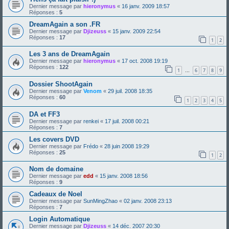
Dernier message par
hieronymus
«
16 janv. 2009 18:57
Réponses :
5
DreamAgain a son .FR
Dernier message par
Djizeuss
«
15 janv. 2009 22:54
Réponses :
17
1
2
Les 3 ans de DreamAgain
Dernier message par
hieronymus
«
17 oct. 2008 19:19
Réponses :
122
1
6
7
8
9
…
Dossier ShootAgain
Dernier message par
Venom
«
29 juil. 2008 18:35
Réponses :
60
1
2
3
4
5
DA et FF3
Dernier message par
renkei
«
17 juil. 2008 00:21
Réponses :
7
Les covers DVD
Dernier message par
Frédo
«
28 juin 2008 19:29
Réponses :
25
1
2
Nom de domaine
Dernier message par
edd
«
15 janv. 2008 18:56
Réponses :
9
Cadeaux de Noel
Dernier message par
SunMingZhao
«
02 janv. 2008 23:13
Réponses :
7
Login Automatique
Dernier message par
Djizeuss
«
14 déc. 2007 20:30