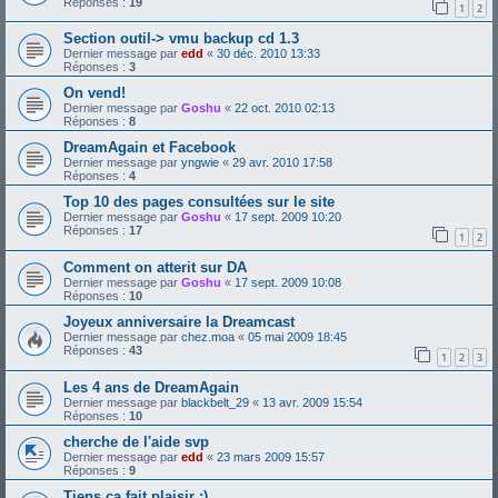
Réponses :
19
1
2
Section outil-> vmu backup cd 1.3
Dernier message par
edd
«
30 déc. 2010 13:33
Réponses :
3
On vend!
Dernier message par
Goshu
«
22 oct. 2010 02:13
Réponses :
8
DreamAgain et Facebook
Dernier message par
yngwie
«
29 avr. 2010 17:58
Réponses :
4
Top 10 des pages consultées sur le site
Dernier message par
Goshu
«
17 sept. 2009 10:20
Réponses :
17
1
2
Comment on atterit sur DA
Dernier message par
Goshu
«
17 sept. 2009 10:08
Réponses :
10
Joyeux anniversaire la Dreamcast
Dernier message par
chez.moa
«
05 mai 2009 18:45
Réponses :
43
1
2
3
Les 4 ans de DreamAgain
Dernier message par
blackbelt_29
«
13 avr. 2009 15:54
Réponses :
10
cherche de l'aide svp
Dernier message par
edd
«
23 mars 2009 15:57
Réponses :
9
Tiens ça fait plaisir :)