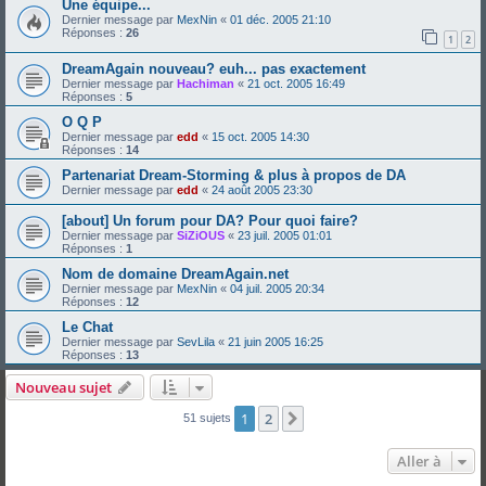
Une équipe...
Dernier message par
MexNin
«
01 déc. 2005 21:10
Réponses :
26
1
2
DreamAgain nouveau? euh... pas exactement
Dernier message par
Hachiman
«
21 oct. 2005 16:49
Réponses :
5
O Q P
Dernier message par
edd
«
15 oct. 2005 14:30
Réponses :
14
Partenariat Dream-Storming & plus à propos de DA
Dernier message par
edd
«
24 août 2005 23:30
[about] Un forum pour DA? Pour quoi faire?
Dernier message par
SiZiOUS
«
23 juil. 2005 01:01
Réponses :
1
Nom de domaine DreamAgain.net
Dernier message par
MexNin
«
04 juil. 2005 20:34
Réponses :
12
Le Chat
Dernier message par
SevLila
«
21 juin 2005 16:25
Réponses :
13
Nouveau sujet
1
2
Suivante
51 sujets
Aller à