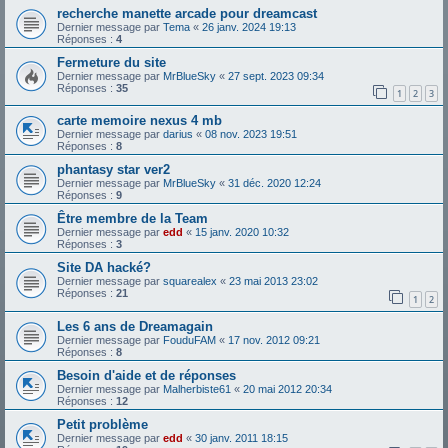
recherche manette arcade pour dreamcast
Dernier message par
Tema
«
26 janv. 2024 19:13
Réponses :
4
Fermeture du site
Dernier message par
MrBlueSky
«
27 sept. 2023 09:34
Réponses :
35
1
2
3
carte memoire nexus 4 mb
Dernier message par
darius
«
08 nov. 2023 19:51
Réponses :
8
phantasy star ver2
Dernier message par
MrBlueSky
«
31 déc. 2020 12:24
Réponses :
9
Être membre de la Team
Dernier message par
edd
«
15 janv. 2020 10:32
Réponses :
3
Site DA hacké?
Dernier message par
squarealex
«
23 mai 2013 23:02
Réponses :
21
1
2
Les 6 ans de Dreamagain
Dernier message par
FouduFAM
«
17 nov. 2012 09:21
Réponses :
8
Besoin d'aide et de réponses
Dernier message par
Malherbiste61
«
20 mai 2012 20:34
Réponses :
12
Petit problème
Dernier message par
edd
«
30 janv. 2011 18:15