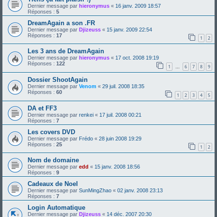
Dernier message par
hieronymus
«
16 janv. 2009 18:57
Réponses :
5
DreamAgain a son .FR
Dernier message par
Djizeuss
«
15 janv. 2009 22:54
Réponses :
17
1
2
Les 3 ans de DreamAgain
Dernier message par
hieronymus
«
17 oct. 2008 19:19
Réponses :
122
1
6
7
8
9
…
Dossier ShootAgain
Dernier message par
Venom
«
29 juil. 2008 18:35
Réponses :
60
1
2
3
4
5
DA et FF3
Dernier message par
renkei
«
17 juil. 2008 00:21
Réponses :
7
Les covers DVD
Dernier message par
Frédo
«
28 juin 2008 19:29
Réponses :
25
1
2
Nom de domaine
Dernier message par
edd
«
15 janv. 2008 18:56
Réponses :
9
Cadeaux de Noel
Dernier message par
SunMingZhao
«
02 janv. 2008 23:13
Réponses :
7
Login Automatique
Dernier message par
Djizeuss
«
14 déc. 2007 20:30