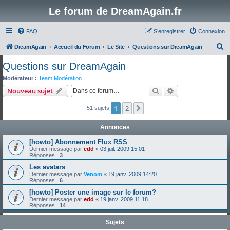
Le forum de DreamAgain.fr
FAQ
S’enregistrer
Connexion
R
DreamAgain
Accueil du Forum
Le Site
Questions sur DreamAgain
e
Questions sur DreamAgain
c
Modérateur :
Team Modération
h
Rechercher
Recherche avanc
Nouveau sujet
e
1
2
Suivante
51 sujets
r
c
Annonces
h
[howto] Abonnement Flux RSS
e
Dernier message par
edd
«
03 juil. 2009 15:01
Réponses :
3
r
Les avatars
Dernier message par
Venom
«
19 janv. 2009 14:20
Réponses :
6
[howto] Poster une image sur le forum?
Dernier message par
edd
«
19 janv. 2009 11:18
Réponses :
14
Sujets