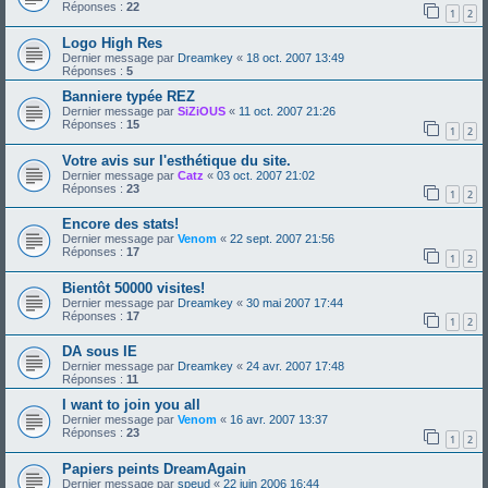
Réponses :
22
1
2
Logo High Res
Dernier message par
Dreamkey
«
18 oct. 2007 13:49
Réponses :
5
Banniere typée REZ
Dernier message par
SiZiOUS
«
11 oct. 2007 21:26
Réponses :
15
1
2
Votre avis sur l'esthétique du site.
Dernier message par
Catz
«
03 oct. 2007 21:02
Réponses :
23
1
2
Encore des stats!
Dernier message par
Venom
«
22 sept. 2007 21:56
Réponses :
17
1
2
Bientôt 50000 visites!
Dernier message par
Dreamkey
«
30 mai 2007 17:44
Réponses :
17
1
2
DA sous IE
Dernier message par
Dreamkey
«
24 avr. 2007 17:48
Réponses :
11
I want to join you all
Dernier message par
Venom
«
16 avr. 2007 13:37
Réponses :
23
1
2
Papiers peints DreamAgain
Dernier message par
speud
«
22 juin 2006 16:44