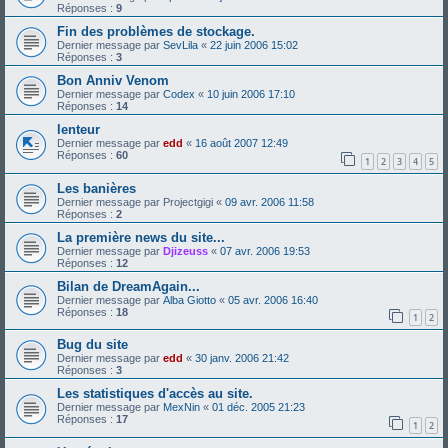
Réponses :
9
Fin des problèmes de stockage.
Dernier message par
SevLila
«
22 juin 2006 15:02
Réponses :
3
Bon Anniv Venom
Dernier message par
Codex
«
10 juin 2006 17:10
Réponses :
14
lenteur
Dernier message par
edd
«
16 août 2007 12:49
Réponses :
60
1
2
3
4
5
Les banières
Dernier message par
Projectgigi
«
09 avr. 2006 11:58
Réponses :
2
La première news du site...
Dernier message par
Djizeuss
«
07 avr. 2006 19:53
Réponses :
12
Bilan de DreamAgain...
Dernier message par
Alba Giotto
«
05 avr. 2006 16:40
Réponses :
18
1
2
Bug du site
Dernier message par
edd
«
30 janv. 2006 21:42
Réponses :
3
Les statistiques d'accès au site.
Dernier message par
MexNin
«
01 déc. 2005 21:23
Réponses :
17
1
2