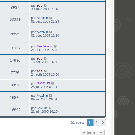
par
edd
8937
30 janv. 2006 21:42
par
MexNin
22331
01 déc. 2005 21:23
par
MexNin
28589
01 déc. 2005 21:10
par
Hachiman
10312
21 oct. 2005 16:49
par
edd
17980
15 oct. 2005 14:30
par
edd
7738
24 août 2005 23:30
par
SiZiOUS
8353
23 juil. 2005 01:01
par
MexNin
16829
04 juil. 2005 20:34
par
SevLila
16892
21 juin 2005 16:25
1
2
Suivante
51 sujets
Aller à