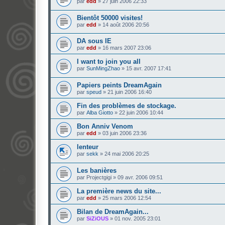
par
edd
»
27 juin 2006 22:33
Bientôt 50000 visites!
par
edd
»
14 août 2006 20:56
DA sous IE
par
edd
»
16 mars 2007 23:06
I want to join you all
par
SunMingZhao
»
15 avr. 2007 17:41
Papiers peints DreamAgain
par
speud
»
21 juin 2006 16:40
Fin des problèmes de stockage.
par
Alba Giotto
»
22 juin 2006 10:44
Bon Anniv Venom
par
edd
»
03 juin 2006 23:36
lenteur
par
sekk
»
24 mai 2006 20:25
Les banières
par
Projectgigi
»
09 avr. 2006 09:51
La première news du site...
par
edd
»
25 mars 2006 12:54
Bilan de DreamAgain...
par
SiZiOUS
»
01 nov. 2005 23:01