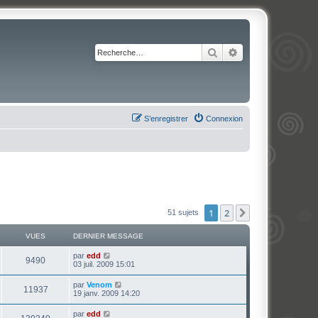
Rechercher
Recherche avancé
S’enregistrer
Connexion
1
2
Suivante
51 sujets
VUES
DERNIER MESSAGE
par
edd
9490
03 juil. 2009 15:01
par
Venom
11937
19 janv. 2009 14:20
par
edd