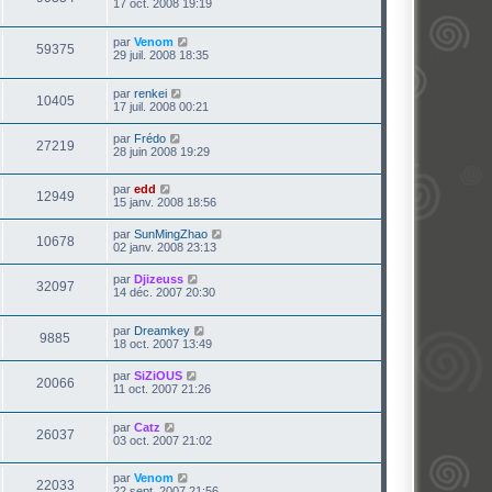
17 oct. 2008 19:19
par
Venom
59375
29 juil. 2008 18:35
par
renkei
10405
17 juil. 2008 00:21
par
Frédo
27219
28 juin 2008 19:29
par
edd
12949
15 janv. 2008 18:56
par
SunMingZhao
10678
02 janv. 2008 23:13
par
Djizeuss
32097
14 déc. 2007 20:30
par
Dreamkey
9885
18 oct. 2007 13:49
par
SiZiOUS
20066
11 oct. 2007 21:26
par
Catz
26037
03 oct. 2007 21:02
par
Venom
22033
22 sept. 2007 21:56