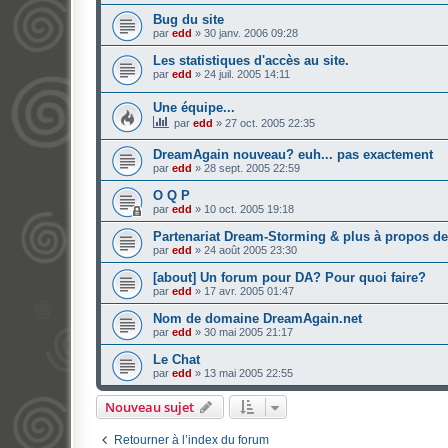
Bug du site
par
edd
»
30 janv. 2006 09:28
Les statistiques d'accès au site.
par
edd
»
24 juil. 2005 14:11
Une équipe...
par
edd
»
27 oct. 2005 22:35
DreamAgain nouveau? euh... pas exactement
par
edd
»
28 sept. 2005 22:59
O Q P
par
edd
»
10 oct. 2005 19:18
Partenariat Dream-Storming & plus à propos d
par
edd
»
24 août 2005 23:30
[about] Un forum pour DA? Pour quoi faire?
par
edd
»
17 avr. 2005 01:47
Nom de domaine DreamAgain.net
par
edd
»
30 mai 2005 21:17
Le Chat
par
edd
»
13 mai 2005 22:55
Nouveau sujet
Retourner à l’index du forum