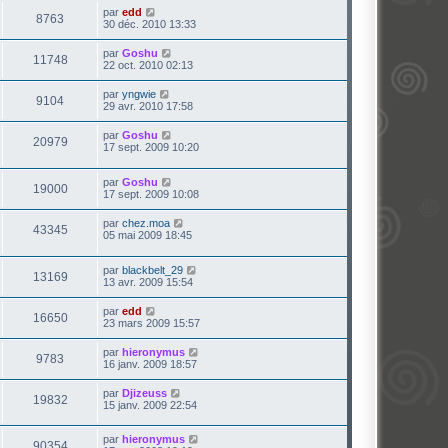
par
edd
8763
30 déc. 2010 13:33
par
Goshu
11748
22 oct. 2010 02:13
par
yngwie
9104
29 avr. 2010 17:58
par
Goshu
20979
17 sept. 2009 10:20
par
Goshu
19000
17 sept. 2009 10:08
par
chez.moa
43345
05 mai 2009 18:45
par
blackbelt_29
13169
13 avr. 2009 15:54
par
edd
16650
23 mars 2009 15:57
par
hieronymus
9783
16 janv. 2009 18:57
par
Djizeuss
19832
15 janv. 2009 22:54
par
hieronymus
90354