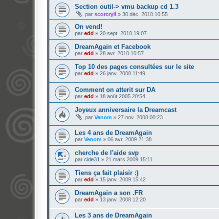
Section outil-> vmu backup cd 1.3
par
scorcryll
»
30 déc. 2010 10:55
On vend!
par
edd
»
20 sept. 2010 19:07
DreamAgain et Facebook
par
edd
»
28 avr. 2010 10:57
Top 10 des pages consultées sur le site
par
edd
»
26 janv. 2008 11:49
Comment on atterit sur DA
par
edd
»
18 août 2005 20:54
Joyeux anniversaire la Dreamcast
par
Venom
»
27 nov. 2008 00:23
Les 4 ans de DreamAgain
par
Venom
»
06 avr. 2009 21:38
cherche de l'aide svp
par
cide31
»
21 mars 2009 15:11
Tiens ça fait plaisir :)
par
edd
»
15 janv. 2009 15:42
DreamAgain a son .FR
par
edd
»
13 janv. 2008 12:20
Les 3 ans de DreamAgain