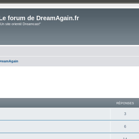
Le forum de DreamAgain.fr
"Un site orienté Dreamcast"
DreamAgain
cher
cherche avancée
RÉPONSES
3
6