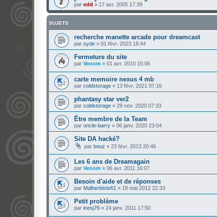
par
edd
»
17 avr. 2005 17:39
SUJETS
recherche manette arcade pour dreamcast
par
syde
»
01 févr. 2023 18:44
Fermeture du site
par
Venom
»
01 avr. 2010 15:06
carte memoire nexus 4 mb
par
coldstorage
»
13 févr. 2021 07:16
phantasy star ver2
par
coldstorage
»
29 nov. 2020 07:33
Être membre de la Team
par
oncle-barry
»
06 janv. 2020 23:04
Site DA hacké?
par
bouz
»
23 févr. 2013 20:46
Les 6 ans de Dreamagain
par
Venom
»
06 avr. 2011 16:07
Besoin d'aide et de réponses
par
Malherbiste61
»
18 mai 2012 22:33
Petit problème
par
inesj76
»
24 janv. 2011 17:50