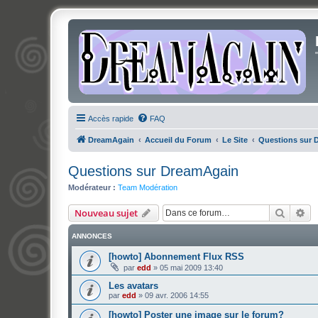
Accès rapide
FAQ
DreamAgain
Accueil du Forum
Le Site
Questions sur 
Questions sur DreamAgain
Modérateur :
Team Modération
Recher
Re
Nouveau sujet
ANNONCES
[howto] Abonnement Flux RSS
par
edd
»
05 mai 2009 13:40
Les avatars
par
edd
»
09 avr. 2006 14:55
[howto] Poster une image sur le forum?