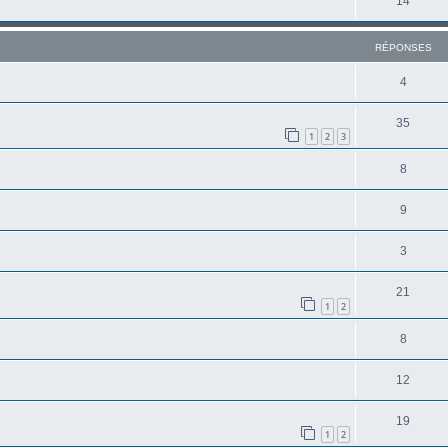
14
RÉPONSES
4
35
1
2
3
8
9
3
21
1
2
8
12
19
1
2