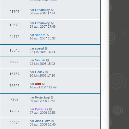
par
Dreamkey
21707
30 mai 2007 17:44
par
Dreamkey
13679
24 avr. 2007 17:48
par
Venom
24773
16 avr. 2007 13:37
par
speud
13545
22 juin 2006 16:44
par
SevLila
8922
22 juin 2006 15:02
par
Codex
16767
10 juin 2006 17:10
par
edd
78596
16 août 2007 12:49
par
Projectgigi
7262
09 avr. 2006 11:58
par
Djizeuss
17387
07 avr. 2006 19:53
par
Alba Giotto
22943
05 avr. 2006 16:40