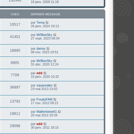
130340
19 janv. 2009 11:18
VUES
DERNIER MESSAGE
par
Tema
10517
26 janv. 2024 19:13
par
MrBlueSky
41401
27 sept. 2023 09:34
par
darius
18895
08 nov. 2023 19:51
par
MrBlueSky
8905
31 déc. 2020 12:24
par
edd
7709
15 janv. 2020 10:32
par
squarealex
36897
23 mai 2013 23:02
par
FouduFAM
13792
17 nov. 2012 09:21
par
Malherbiste61
19811
20 mai 2012 20:34
par
edd
29096
30 janv. 2011 18:15