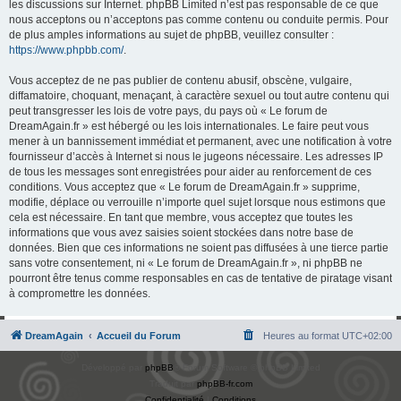
les discussions sur Internet. phpBB Limited n’est pas responsable de ce que
nous acceptons ou n’acceptons pas comme contenu ou conduite permis. Pour
de plus amples informations au sujet de phpBB, veuillez consulter :
https://www.phpbb.com/
.
Vous acceptez de ne pas publier de contenu abusif, obscène, vulgaire,
diffamatoire, choquant, menaçant, à caractère sexuel ou tout autre contenu qui
peut transgresser les lois de votre pays, du pays où « Le forum de
DreamAgain.fr » est hébergé ou les lois internationales. Le faire peut vous
mener à un bannissement immédiat et permanent, avec une notification à votre
fournisseur d’accès à Internet si nous le jugeons nécessaire. Les adresses IP
de tous les messages sont enregistrées pour aider au renforcement de ces
conditions. Vous acceptez que « Le forum de DreamAgain.fr » supprime,
modifie, déplace ou verrouille n’importe quel sujet lorsque nous estimons que
cela est nécessaire. En tant que membre, vous acceptez que toutes les
informations que vous avez saisies soient stockées dans notre base de
données. Bien que ces informations ne soient pas diffusées à une tierce partie
sans votre consentement, ni « Le forum de DreamAgain.fr », ni phpBB ne
pourront être tenus comme responsables en cas de tentative de piratage visant
à compromettre les données.
DreamAgain
Accueil du Forum
Heures au format
UTC+02:00
Développé par
phpBB
® Forum Software © phpBB Limited
Traduit par
phpBB-fr.com
Confidentialité
|
Conditions