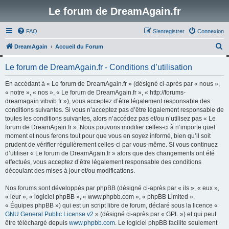
Le forum de DreamAgain.fr
FAQ
S’enregistrer
Connexion
R
DreamAgain
Accueil du Forum
e
Le forum de DreamAgain.fr - Conditions d’utilisation
c
h
En accédant à « Le forum de DreamAgain.fr » (désigné ci-après par « nous »,
« notre », « nos », « Le forum de DreamAgain.fr », « http://forums-
e
dreamagain.vibvib.fr »), vous acceptez d’être légalement responsable des
r
conditions suivantes. Si vous n’acceptez pas d’être légalement responsable de
toutes les conditions suivantes, alors n’accédez pas et/ou n’utilisez pas « Le
c
forum de DreamAgain.fr ». Nous pouvons modifier celles-ci à n’importe quel
h
moment et nous ferons tout pour que vous en soyez informé, bien qu’il soit
prudent de vérifier régulièrement celles-ci par vous-même. Si vous continuez
e
d’utiliser « Le forum de DreamAgain.fr » alors que des changements ont été
r
effectués, vous acceptez d’être légalement responsable des conditions
découlant des mises à jour et/ou modifications.
Nos forums sont développés par phpBB (désigné ci-après par « ils », « eux »,
« leur », « logiciel phpBB », « www.phpbb.com », « phpBB Limited »,
« Équipes phpBB ») qui est un script libre de forum, déclaré sous la licence «
GNU General Public License v2
» (désigné ci-après par « GPL ») et qui peut
être téléchargé depuis
www.phpbb.com
. Le logiciel phpBB facilite seulement