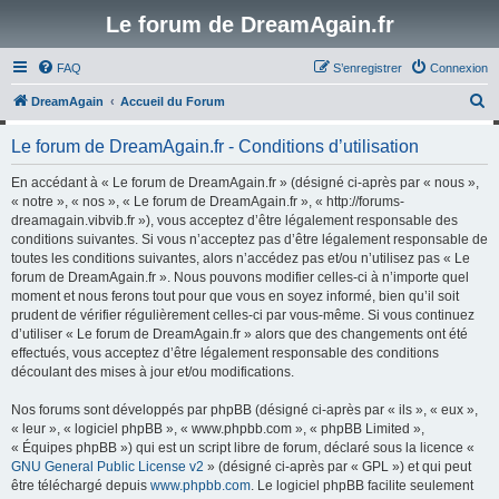
Le forum de DreamAgain.fr
FAQ
S’enregistrer
Connexion
R
DreamAgain
Accueil du Forum
e
Le forum de DreamAgain.fr - Conditions d’utilisation
c
h
En accédant à « Le forum de DreamAgain.fr » (désigné ci-après par « nous »,
« notre », « nos », « Le forum de DreamAgain.fr », « http://forums-
e
dreamagain.vibvib.fr »), vous acceptez d’être légalement responsable des
r
conditions suivantes. Si vous n’acceptez pas d’être légalement responsable de
toutes les conditions suivantes, alors n’accédez pas et/ou n’utilisez pas « Le
c
forum de DreamAgain.fr ». Nous pouvons modifier celles-ci à n’importe quel
h
moment et nous ferons tout pour que vous en soyez informé, bien qu’il soit
prudent de vérifier régulièrement celles-ci par vous-même. Si vous continuez
e
d’utiliser « Le forum de DreamAgain.fr » alors que des changements ont été
r
effectués, vous acceptez d’être légalement responsable des conditions
découlant des mises à jour et/ou modifications.
Nos forums sont développés par phpBB (désigné ci-après par « ils », « eux »,
« leur », « logiciel phpBB », « www.phpbb.com », « phpBB Limited »,
« Équipes phpBB ») qui est un script libre de forum, déclaré sous la licence «
GNU General Public License v2
» (désigné ci-après par « GPL ») et qui peut
être téléchargé depuis
www.phpbb.com
. Le logiciel phpBB facilite seulement