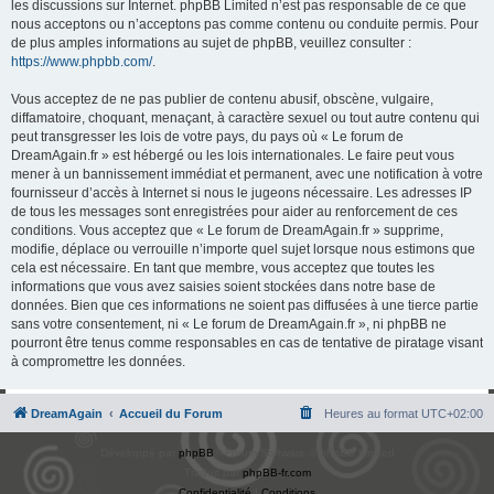
les discussions sur Internet. phpBB Limited n’est pas responsable de ce que
nous acceptons ou n’acceptons pas comme contenu ou conduite permis. Pour
de plus amples informations au sujet de phpBB, veuillez consulter :
https://www.phpbb.com/
.
Vous acceptez de ne pas publier de contenu abusif, obscène, vulgaire,
diffamatoire, choquant, menaçant, à caractère sexuel ou tout autre contenu qui
peut transgresser les lois de votre pays, du pays où « Le forum de
DreamAgain.fr » est hébergé ou les lois internationales. Le faire peut vous
mener à un bannissement immédiat et permanent, avec une notification à votre
fournisseur d’accès à Internet si nous le jugeons nécessaire. Les adresses IP
de tous les messages sont enregistrées pour aider au renforcement de ces
conditions. Vous acceptez que « Le forum de DreamAgain.fr » supprime,
modifie, déplace ou verrouille n’importe quel sujet lorsque nous estimons que
cela est nécessaire. En tant que membre, vous acceptez que toutes les
informations que vous avez saisies soient stockées dans notre base de
données. Bien que ces informations ne soient pas diffusées à une tierce partie
sans votre consentement, ni « Le forum de DreamAgain.fr », ni phpBB ne
pourront être tenus comme responsables en cas de tentative de piratage visant
à compromettre les données.
DreamAgain
Accueil du Forum
Heures au format
UTC+02:00
Développé par
phpBB
® Forum Software © phpBB Limited
Traduit par
phpBB-fr.com
Confidentialité
|
Conditions