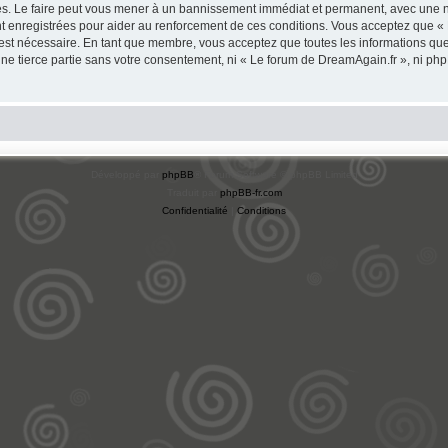
s. Le faire peut vous mener à un bannissement immédiat et permanent, avec une noti
t enregistrées pour aider au renforcement de ces conditions. Vous acceptez que «
 est nécessaire. En tant que membre, vous acceptez que toutes les informations qu
une tierce partie sans votre consentement, ni « Le forum de DreamAgain.fr », ni 
Développé par
phpBB
® Forum Software © phpBB Limited
Traduit par
phpBB-fr.com
Confidentialité
|
Conditions