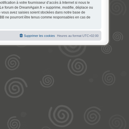
fication à votre fournisseur d’accès à Internet si nous le
 Le forum de DreamAgain.fr » supprime, modifie, déplace ou
e vous avez saisies soient stockées dans notre base de
phpBB ne pourront être tenus comme responsables en cas de
Supprimer les cookies
Heures au format
UTC+02:00