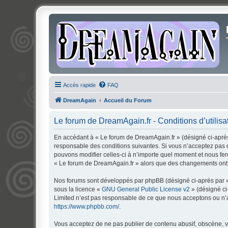
Accès rapide
FAQ
DreamAgain
Accueil du Forum
Le forum de DreamAgain.fr - Conditions d’utilisa
En accédant à « Le forum de DreamAgain.fr » (désigné ci-après 
responsable des conditions suivantes. Si vous n’acceptez pas d
pouvons modifier celles-ci à n’importe quel moment et nous fero
« Le forum de DreamAgain.fr » alors que des changements ont é
Nos forums sont développés par phpBB (désigné ci-après par « i
sous la licence «
GNU General Public License v2
» (désigné ci
Limited n’est pas responsable de ce que nous acceptons ou n’
https://www.phpbb.com/
.
Vous acceptez de ne pas publier de contenu abusif, obscène, vu