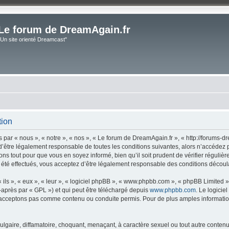
Le forum de DreamAgain.fr
"Un site orienté Dreamcast"
tion
par « nous », « notre », « nos », « Le forum de DreamAgain.fr », « http://forums-dr
’être légalement responsable de toutes les conditions suivantes, alors n’accédez 
ns tout pour que vous en soyez informé, bien qu’il soit prudent de vérifier régulièr
té effectués, vous acceptez d’être légalement responsable des conditions découlan
ls », « eux », « leur », « logiciel phpBB », « www.phpbb.com », « phpBB Limited »,
-après par « GPL ») et qui peut être téléchargé depuis
www.phpbb.com
. Le logicie
acceptons pas comme contenu ou conduite permis. Pour de plus amples informations
lgaire, diffamatoire, choquant, menaçant, à caractère sexuel ou tout autre contenu 