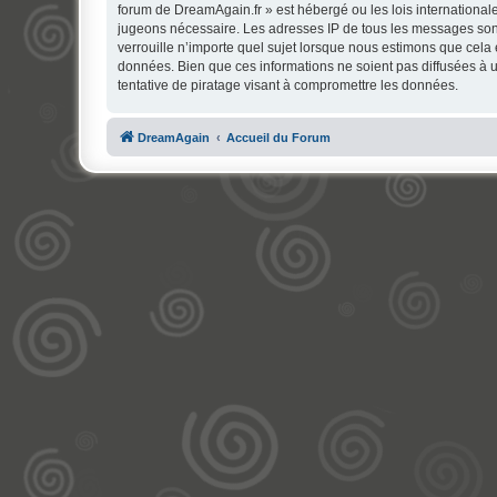
forum de DreamAgain.fr » est hébergé ou les lois internationale
jugeons nécessaire. Les adresses IP de tous les messages son
verrouille n’importe quel sujet lorsque nous estimons que cela
données. Bien que ces informations ne soient pas diffusées à 
tentative de piratage visant à compromettre les données.
DreamAgain
Accueil du Forum