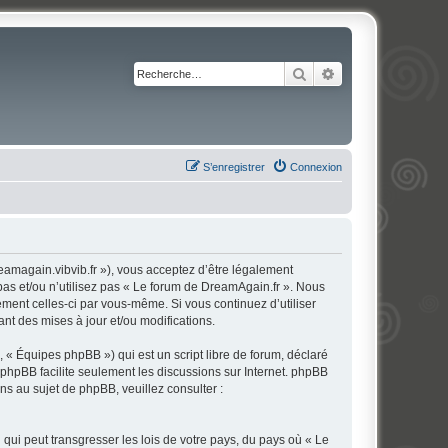
Rechercher
Recherche avancé
S’enregistrer
Connexion
eamagain.vibvib.fr »), vous acceptez d’être légalement
pas et/ou n’utilisez pas « Le forum de DreamAgain.fr ». Nous
ement celles-ci par vous-même. Si vous continuez d’utiliser
t des mises à jour et/ou modifications.
 « Équipes phpBB ») qui est un script libre de forum, déclaré
l phpBB facilite seulement les discussions sur Internet. phpBB
 au sujet de phpBB, veuillez consulter :
qui peut transgresser les lois de votre pays, du pays où « Le