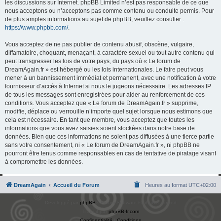
les discussions sur Internet. phpBB Limited n’est pas responsable de ce que
nous acceptons ou n’acceptons pas comme contenu ou conduite permis. Pour
de plus amples informations au sujet de phpBB, veuillez consulter :
https://www.phpbb.com/
.
Vous acceptez de ne pas publier de contenu abusif, obscène, vulgaire,
diffamatoire, choquant, menaçant, à caractère sexuel ou tout autre contenu qui
peut transgresser les lois de votre pays, du pays où « Le forum de
DreamAgain.fr » est hébergé ou les lois internationales. Le faire peut vous
mener à un bannissement immédiat et permanent, avec une notification à votre
fournisseur d’accès à Internet si nous le jugeons nécessaire. Les adresses IP
de tous les messages sont enregistrées pour aider au renforcement de ces
conditions. Vous acceptez que « Le forum de DreamAgain.fr » supprime,
modifie, déplace ou verrouille n’importe quel sujet lorsque nous estimons que
cela est nécessaire. En tant que membre, vous acceptez que toutes les
informations que vous avez saisies soient stockées dans notre base de
données. Bien que ces informations ne soient pas diffusées à une tierce partie
sans votre consentement, ni « Le forum de DreamAgain.fr », ni phpBB ne
pourront être tenus comme responsables en cas de tentative de piratage visant
à compromettre les données.
DreamAgain
Accueil du Forum
Heures au format
UTC+02:00
Développé par
phpBB
® Forum Software © phpBB Limited
Traduit par
phpBB-fr.com
Confidentialité
|
Conditions