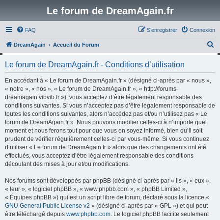
Le forum de DreamAgain.fr
FAQ
S’enregistrer
Connexion
R
DreamAgain
Accueil du Forum
e
Le forum de DreamAgain.fr - Conditions d’utilisation
c
h
En accédant à « Le forum de DreamAgain.fr » (désigné ci-après par « nous »,
« notre », « nos », « Le forum de DreamAgain.fr », « http://forums-
e
dreamagain.vibvib.fr »), vous acceptez d’être légalement responsable des
r
conditions suivantes. Si vous n’acceptez pas d’être légalement responsable de
toutes les conditions suivantes, alors n’accédez pas et/ou n’utilisez pas « Le
c
forum de DreamAgain.fr ». Nous pouvons modifier celles-ci à n’importe quel
h
moment et nous ferons tout pour que vous en soyez informé, bien qu’il soit
prudent de vérifier régulièrement celles-ci par vous-même. Si vous continuez
e
d’utiliser « Le forum de DreamAgain.fr » alors que des changements ont été
r
effectués, vous acceptez d’être légalement responsable des conditions
découlant des mises à jour et/ou modifications.
Nos forums sont développés par phpBB (désigné ci-après par « ils », « eux »,
« leur », « logiciel phpBB », « www.phpbb.com », « phpBB Limited »,
« Équipes phpBB ») qui est un script libre de forum, déclaré sous la licence «
GNU General Public License v2
» (désigné ci-après par « GPL ») et qui peut
être téléchargé depuis
www.phpbb.com
. Le logiciel phpBB facilite seulement