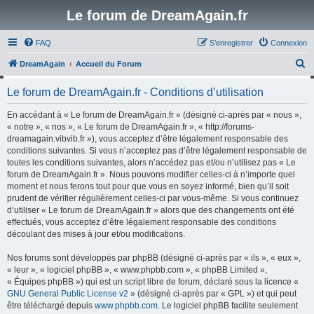
Le forum de DreamAgain.fr
FAQ
S’enregistrer
Connexion
R
DreamAgain
Accueil du Forum
e
Le forum de DreamAgain.fr - Conditions d’utilisation
c
h
En accédant à « Le forum de DreamAgain.fr » (désigné ci-après par « nous »,
« notre », « nos », « Le forum de DreamAgain.fr », « http://forums-
e
dreamagain.vibvib.fr »), vous acceptez d’être légalement responsable des
r
conditions suivantes. Si vous n’acceptez pas d’être légalement responsable de
toutes les conditions suivantes, alors n’accédez pas et/ou n’utilisez pas « Le
c
forum de DreamAgain.fr ». Nous pouvons modifier celles-ci à n’importe quel
h
moment et nous ferons tout pour que vous en soyez informé, bien qu’il soit
prudent de vérifier régulièrement celles-ci par vous-même. Si vous continuez
e
d’utiliser « Le forum de DreamAgain.fr » alors que des changements ont été
r
effectués, vous acceptez d’être légalement responsable des conditions
découlant des mises à jour et/ou modifications.
Nos forums sont développés par phpBB (désigné ci-après par « ils », « eux »,
« leur », « logiciel phpBB », « www.phpbb.com », « phpBB Limited »,
« Équipes phpBB ») qui est un script libre de forum, déclaré sous la licence «
GNU General Public License v2
» (désigné ci-après par « GPL ») et qui peut
être téléchargé depuis
www.phpbb.com
. Le logiciel phpBB facilite seulement