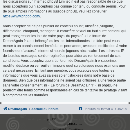
les discussions sur Internet. phpBB Limited n’est pas responsable de ce que
nous acceptons ou n’acceptons pas comme contenu ou conduite permis. Pour
de plus amples informations au sujet de phpBB, veuillez consulter :
https://www.phpbb.com/
.
Vous acceptez de ne pas publier de contenu abusif, obscène, vulgaire,
diffamatoire, choquant, menaçant, à caractère sexuel ou tout autre contenu qui
peut transgresser les lois de votre pays, du pays où « Le forum de
DreamAgain.fr » est hébergé ou les lois internationales. Le faire peut vous
mener à un bannissement immédiat et permanent, avec une notification à votre
fournisseur d’accès à Internet si nous le jugeons nécessaire. Les adresses IP
de tous les messages sont enregistrées pour aider au renforcement de ces
conditions. Vous acceptez que « Le forum de DreamAgain.fr » supprime,
modifie, déplace ou verrouille n’importe quel sujet lorsque nous estimons que
cela est nécessaire. En tant que membre, vous acceptez que toutes les
informations que vous avez saisies soient stockées dans notre base de
données. Bien que ces informations ne soient pas diffusées à une tierce partie
sans votre consentement, ni « Le forum de DreamAgain.fr », ni phpBB ne
pourront être tenus comme responsables en cas de tentative de piratage visant
à compromettre les données.
DreamAgain
Accueil du Forum
Heures au format
UTC+02:00
Développé par
phpBB
® Forum Software © phpBB Limited
Traduit par
phpBB-fr.com
Confidentialité
|
Conditions