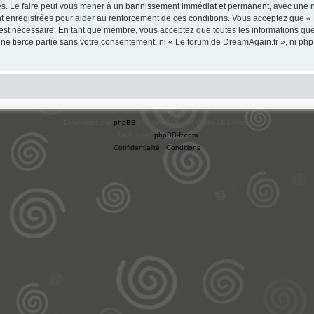
s. Le faire peut vous mener à un bannissement immédiat et permanent, avec une noti
t enregistrées pour aider au renforcement de ces conditions. Vous acceptez que «
 est nécessaire. En tant que membre, vous acceptez que toutes les informations qu
une tierce partie sans votre consentement, ni « Le forum de DreamAgain.fr », ni 
Développé par
phpBB
® Forum Software © phpBB Limited
Traduit par
phpBB-fr.com
Confidentialité
|
Conditions