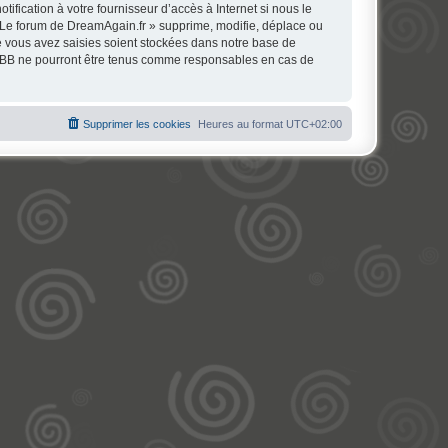
fication à votre fournisseur d’accès à Internet si nous le
 Le forum de DreamAgain.fr » supprime, modifie, déplace ou
e vous avez saisies soient stockées dans notre base de
phpBB ne pourront être tenus comme responsables en cas de
Supprimer les cookies
Heures au format
UTC+02:00