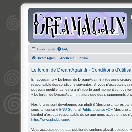
Accès rapide
FAQ
DreamAgain
Accueil du Forum
Le forum de DreamAgain.fr - Conditions d’utilisa
En accédant à « Le forum de DreamAgain.fr » (désigné ci-après 
responsable des conditions suivantes. Si vous n’acceptez pas d
pouvons modifier celles-ci à n’importe quel moment et nous fero
« Le forum de DreamAgain.fr » alors que des changements ont é
Nos forums sont développés par phpBB (désigné ci-après par « i
sous la licence «
GNU General Public License v2
» (désigné ci
Limited n’est pas responsable de ce que nous acceptons ou n’
https://www.phpbb.com/
.
Vous acceptez de ne pas publier de contenu abusif, obscène, vu