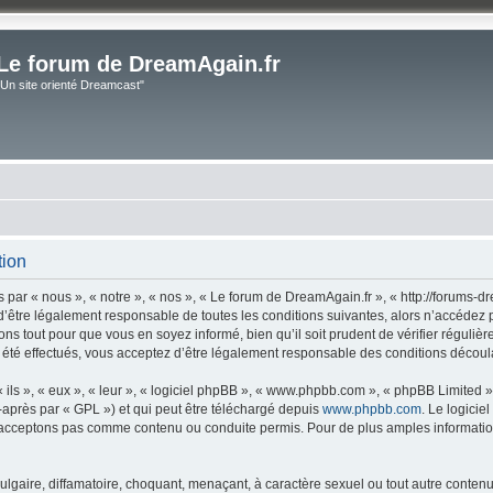
Le forum de DreamAgain.fr
"Un site orienté Dreamcast"
tion
par « nous », « notre », « nos », « Le forum de DreamAgain.fr », « http://forums-dr
’être légalement responsable de toutes les conditions suivantes, alors n’accédez 
ns tout pour que vous en soyez informé, bien qu’il soit prudent de vérifier régulièr
té effectués, vous acceptez d’être légalement responsable des conditions découlan
ls », « eux », « leur », « logiciel phpBB », « www.phpbb.com », « phpBB Limited »,
-après par « GPL ») et qui peut être téléchargé depuis
www.phpbb.com
. Le logicie
acceptons pas comme contenu ou conduite permis. Pour de plus amples informations
lgaire, diffamatoire, choquant, menaçant, à caractère sexuel ou tout autre contenu 