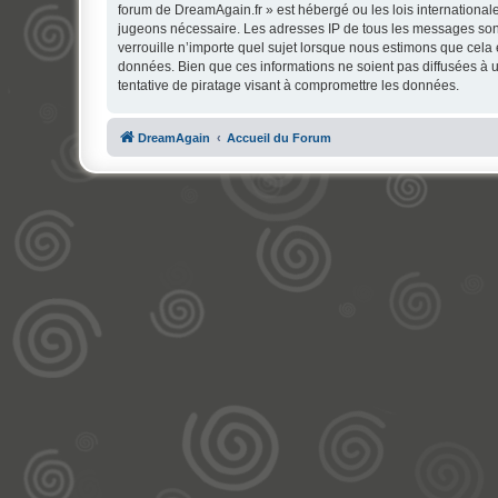
forum de DreamAgain.fr » est hébergé ou les lois internationale
jugeons nécessaire. Les adresses IP de tous les messages son
verrouille n’importe quel sujet lorsque nous estimons que cela
données. Bien que ces informations ne soient pas diffusées à 
tentative de piratage visant à compromettre les données.
DreamAgain
Accueil du Forum