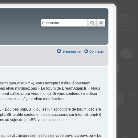
Rechercher
Recherche avancé
S’enregistrer
Connexion
eamagain.vibvib.fr »), vous acceptez d’être légalement
pas et/ou n’utilisez pas « Le forum de DreamAgain.fr ». Nous
ement celles-ci par vous-même. Si vous continuez d’utiliser
t des mises à jour et/ou modifications.
 « Équipes phpBB ») qui est un script libre de forum, déclaré
l phpBB facilite seulement les discussions sur Internet. phpBB
 au sujet de phpBB, veuillez consulter :
qui peut transgresser les lois de votre pays, du pays où « Le