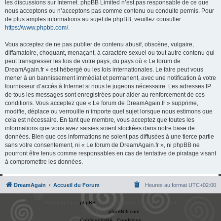
les discussions sur Internet. phpBB Limited n’est pas responsable de ce que
nous acceptons ou n’acceptons pas comme contenu ou conduite permis. Pour
de plus amples informations au sujet de phpBB, veuillez consulter :
https://www.phpbb.com/
.
Vous acceptez de ne pas publier de contenu abusif, obscène, vulgaire,
diffamatoire, choquant, menaçant, à caractère sexuel ou tout autre contenu qui
peut transgresser les lois de votre pays, du pays où « Le forum de
DreamAgain.fr » est hébergé ou les lois internationales. Le faire peut vous
mener à un bannissement immédiat et permanent, avec une notification à votre
fournisseur d’accès à Internet si nous le jugeons nécessaire. Les adresses IP
de tous les messages sont enregistrées pour aider au renforcement de ces
conditions. Vous acceptez que « Le forum de DreamAgain.fr » supprime,
modifie, déplace ou verrouille n’importe quel sujet lorsque nous estimons que
cela est nécessaire. En tant que membre, vous acceptez que toutes les
informations que vous avez saisies soient stockées dans notre base de
données. Bien que ces informations ne soient pas diffusées à une tierce partie
sans votre consentement, ni « Le forum de DreamAgain.fr », ni phpBB ne
pourront être tenus comme responsables en cas de tentative de piratage visant
à compromettre les données.
DreamAgain
Accueil du Forum
Heures au format
UTC+02:00
Développé par
phpBB
® Forum Software © phpBB Limited
Traduit par
phpBB-fr.com
Confidentialité
|
Conditions