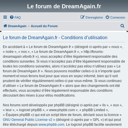
Le forum de DreamAgain.fr
FAQ
S’enregistrer
Connexion
R
DreamAgain
Accueil du Forum
e
Le forum de DreamAgain.fr - Conditions d’utilisation
c
h
En accédant à « Le forum de DreamAgain.fr » (désigné ci-après par « nous »,
« notre », « nos », « Le forum de DreamAgain.fr », « http://forums-
e
dreamagain.vibvib.fr »), vous acceptez d’être légalement responsable des
r
conditions suivantes. Si vous n’acceptez pas d’être légalement responsable de
toutes les conditions suivantes, alors n’accédez pas et/ou n’utilisez pas « Le
c
forum de DreamAgain.fr ». Nous pouvons modifier celles-ci à n’importe quel
h
moment et nous ferons tout pour que vous en soyez informé, bien qu’il soit
prudent de vérifier régulièrement celles-ci par vous-même. Si vous continuez
e
d’utiliser « Le forum de DreamAgain.fr » alors que des changements ont été
r
effectués, vous acceptez d’être légalement responsable des conditions
découlant des mises à jour et/ou modifications.
Nos forums sont développés par phpBB (désigné ci-après par « ils », « eux »,
« leur », « logiciel phpBB », « www.phpbb.com », « phpBB Limited »,
« Équipes phpBB ») qui est un script libre de forum, déclaré sous la licence «
GNU General Public License v2
» (désigné ci-après par « GPL ») et qui peut
être téléchargé depuis
www.phpbb.com
. Le logiciel phpBB facilite seulement