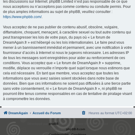
les discussions sur Internet. phpBB Limited n’est pas responsable de ce que
nous acceptons ou n’acceptons pas comme contenu ou conduite permis. Pour
de plus amples informations au sujet de phpBB, veuillez consulter :
https://www.phpbb.com/
.
Vous acceptez de ne pas publier de contenu abusif, obscène, vulgaire,
diffamatoire, choquant, menaçant, à caractère sexuel ou tout autre contenu qui
peut transgresser les lois de votre pays, du pays où « Le forum de
DreamAgain.fr » est hébergé ou les lois internationales. Le faire peut vous
mener à un bannissement immédiat et permanent, avec une notification à votre
fournisseur d’accès à Internet si nous le jugeons nécessaire. Les adresses IP
de tous les messages sont enregistrées pour aider au renforcement de ces
conditions. Vous acceptez que « Le forum de DreamAgain.fr » supprime,
modifie, déplace ou verrouille n’importe quel sujet lorsque nous estimons que
cela est nécessaire. En tant que membre, vous acceptez que toutes les
informations que vous avez saisies soient stockées dans notre base de
données. Bien que ces informations ne soient pas diffusées à une tierce partie
sans votre consentement, ni « Le forum de DreamAgain.fr », ni phpBB ne
pourront être tenus comme responsables en cas de tentative de piratage visant
à compromettre les données.
DreamAgain
Accueil du Forum
Heures au format
UTC+02:00
Développé par
phpBB
® Forum Software © phpBB Limited
Traduit par
phpBB-fr.com
Confidentialité
|
Conditions