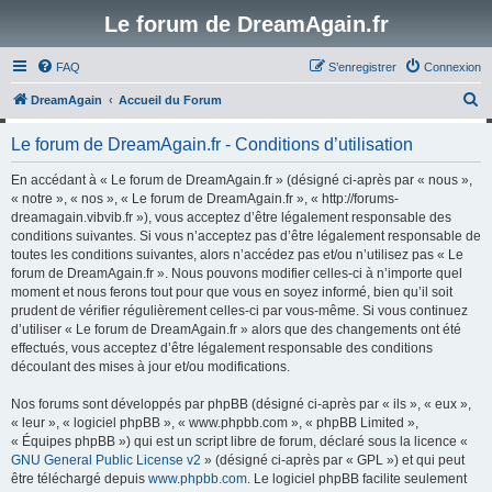
Le forum de DreamAgain.fr
FAQ
S’enregistrer
Connexion
R
DreamAgain
Accueil du Forum
e
Le forum de DreamAgain.fr - Conditions d’utilisation
c
h
En accédant à « Le forum de DreamAgain.fr » (désigné ci-après par « nous »,
« notre », « nos », « Le forum de DreamAgain.fr », « http://forums-
e
dreamagain.vibvib.fr »), vous acceptez d’être légalement responsable des
r
conditions suivantes. Si vous n’acceptez pas d’être légalement responsable de
toutes les conditions suivantes, alors n’accédez pas et/ou n’utilisez pas « Le
c
forum de DreamAgain.fr ». Nous pouvons modifier celles-ci à n’importe quel
h
moment et nous ferons tout pour que vous en soyez informé, bien qu’il soit
prudent de vérifier régulièrement celles-ci par vous-même. Si vous continuez
e
d’utiliser « Le forum de DreamAgain.fr » alors que des changements ont été
r
effectués, vous acceptez d’être légalement responsable des conditions
découlant des mises à jour et/ou modifications.
Nos forums sont développés par phpBB (désigné ci-après par « ils », « eux »,
« leur », « logiciel phpBB », « www.phpbb.com », « phpBB Limited »,
« Équipes phpBB ») qui est un script libre de forum, déclaré sous la licence «
GNU General Public License v2
» (désigné ci-après par « GPL ») et qui peut
être téléchargé depuis
www.phpbb.com
. Le logiciel phpBB facilite seulement