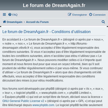
Le forum de DreamAgain.fr
FAQ
S’enregistrer
Connexion
R
DreamAgain
Accueil du Forum
e
Le forum de DreamAgain.fr - Conditions d’utilisation
c
h
En accédant à « Le forum de DreamAgain.fr » (désigné ci-après par « nous »,
« notre », « nos », « Le forum de DreamAgain.fr », « http://forums-
e
dreamagain.vibvib.fr »), vous acceptez d’être légalement responsable des
r
conditions suivantes. Si vous n’acceptez pas d’être légalement responsable de
toutes les conditions suivantes, alors n’accédez pas et/ou n’utilisez pas « Le
c
forum de DreamAgain.fr ». Nous pouvons modifier celles-ci à n’importe quel
h
moment et nous ferons tout pour que vous en soyez informé, bien qu’il soit
prudent de vérifier régulièrement celles-ci par vous-même. Si vous continuez
e
d’utiliser « Le forum de DreamAgain.fr » alors que des changements ont été
r
effectués, vous acceptez d’être légalement responsable des conditions
découlant des mises à jour et/ou modifications.
Nos forums sont développés par phpBB (désigné ci-après par « ils », « eux »,
« leur », « logiciel phpBB », « www.phpbb.com », « phpBB Limited »,
« Équipes phpBB ») qui est un script libre de forum, déclaré sous la licence «
GNU General Public License v2
» (désigné ci-après par « GPL ») et qui peut
être téléchargé depuis
www.phpbb.com
. Le logiciel phpBB facilite seulement