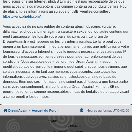
les discussions sur Internet. phpBB Limited n’est pas responsable de ce que
nous acceptons ou n’acceptons pas comme contenu ou conduite permis. Pour
de plus amples informations au sujet de phpBB, veuillez consulter :
https://www.phpbb.com/
.
Vous acceptez de ne pas publier de contenu abusif, obscène, vulgaire,
diffamatoire, choquant, menaçant, à caractère sexuel ou tout autre contenu qui
peut transgresser les lois de votre pays, du pays où « Le forum de
DreamAgain.fr » est hébergé ou les lois internationales. Le faire peut vous
mener à un bannissement immédiat et permanent, avec une notification à votre
fournisseur d’accès à Internet si nous le jugeons nécessaire. Les adresses IP
de tous les messages sont enregistrées pour aider au renforcement de ces
conditions. Vous acceptez que « Le forum de DreamAgain.fr » supprime,
modifie, déplace ou verrouille n’importe quel sujet lorsque nous estimons que
cela est nécessaire. En tant que membre, vous acceptez que toutes les
informations que vous avez saisies soient stockées dans notre base de
données. Bien que ces informations ne soient pas diffusées à une tierce partie
sans votre consentement, ni « Le forum de DreamAgain.fr », ni phpBB ne
pourront être tenus comme responsables en cas de tentative de piratage visant
à compromettre les données.
DreamAgain
Accueil du Forum
Heures au format
UTC+02:00
Développé par
phpBB
® Forum Software © phpBB Limited
Traduit par
phpBB-fr.com
Confidentialité
|
Conditions