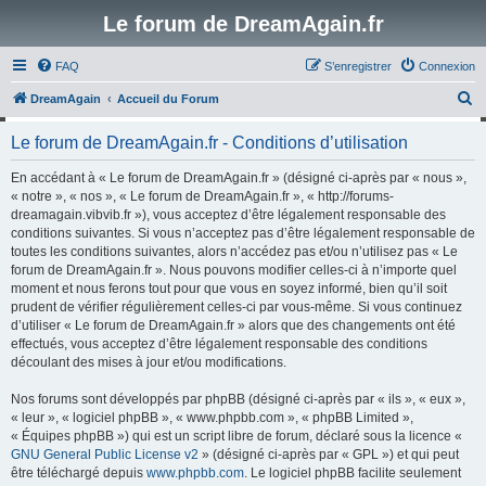
Le forum de DreamAgain.fr
FAQ
S’enregistrer
Connexion
R
DreamAgain
Accueil du Forum
e
Le forum de DreamAgain.fr - Conditions d’utilisation
c
h
En accédant à « Le forum de DreamAgain.fr » (désigné ci-après par « nous »,
« notre », « nos », « Le forum de DreamAgain.fr », « http://forums-
e
dreamagain.vibvib.fr »), vous acceptez d’être légalement responsable des
r
conditions suivantes. Si vous n’acceptez pas d’être légalement responsable de
toutes les conditions suivantes, alors n’accédez pas et/ou n’utilisez pas « Le
c
forum de DreamAgain.fr ». Nous pouvons modifier celles-ci à n’importe quel
h
moment et nous ferons tout pour que vous en soyez informé, bien qu’il soit
prudent de vérifier régulièrement celles-ci par vous-même. Si vous continuez
e
d’utiliser « Le forum de DreamAgain.fr » alors que des changements ont été
r
effectués, vous acceptez d’être légalement responsable des conditions
découlant des mises à jour et/ou modifications.
Nos forums sont développés par phpBB (désigné ci-après par « ils », « eux »,
« leur », « logiciel phpBB », « www.phpbb.com », « phpBB Limited »,
« Équipes phpBB ») qui est un script libre de forum, déclaré sous la licence «
GNU General Public License v2
» (désigné ci-après par « GPL ») et qui peut
être téléchargé depuis
www.phpbb.com
. Le logiciel phpBB facilite seulement