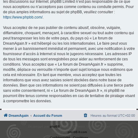
les discussions sur Internet. phpBB Limited n’est pas responsable de ce que
nous acceptons ou n’acceptons pas comme contenu ou conduite permis. Pour
de plus amples informations au sujet de phpBB, veuillez consulter :
https://www.phpbb.com/
.
Vous acceptez de ne pas publier de contenu abusif, obscène, vulgaire,
diffamatoire, choquant, menaçant, à caractère sexuel ou tout autre contenu qui
peut transgresser les lois de votre pays, du pays où « Le forum de
DreamAgain.fr » est hébergé ou les lois internationales. Le faire peut vous
mener à un bannissement immédiat et permanent, avec une notification à votre
fournisseur d’accès à Internet si nous le jugeons nécessaire. Les adresses IP
de tous les messages sont enregistrées pour aider au renforcement de ces
conditions. Vous acceptez que « Le forum de DreamAgain.fr » supprime,
modifie, déplace ou verrouille n’importe quel sujet lorsque nous estimons que
cela est nécessaire. En tant que membre, vous acceptez que toutes les
informations que vous avez saisies soient stockées dans notre base de
données. Bien que ces informations ne soient pas diffusées à une tierce partie
sans votre consentement, ni « Le forum de DreamAgain.fr », ni phpBB ne
pourront être tenus comme responsables en cas de tentative de piratage visant
à compromettre les données.
DreamAgain
Accueil du Forum
Heures au format
UTC+02:00
Développé par
phpBB
® Forum Software © phpBB Limited
Traduit par
phpBB-fr.com
Confidentialité
|
Conditions