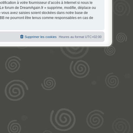
fication à votre fournisseur d’accès à Internet si nous le
 Le forum de DreamAgain.fr » supprime, modifie, déplace ou
e vous avez saisies soient stockées dans notre base de
phpBB ne pourront être tenus comme responsables en cas de
Supprimer les cookies
Heures au format
UTC+02:00