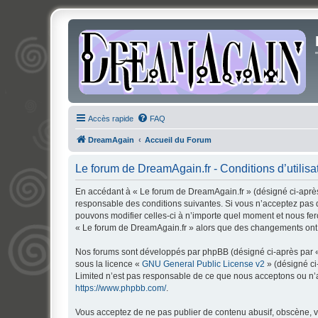
Accès rapide
FAQ
DreamAgain
Accueil du Forum
Le forum de DreamAgain.fr - Conditions d’utilisa
En accédant à « Le forum de DreamAgain.fr » (désigné ci-après 
responsable des conditions suivantes. Si vous n’acceptez pas d
pouvons modifier celles-ci à n’importe quel moment et nous fero
« Le forum de DreamAgain.fr » alors que des changements ont é
Nos forums sont développés par phpBB (désigné ci-après par « i
sous la licence «
GNU General Public License v2
» (désigné ci
Limited n’est pas responsable de ce que nous acceptons ou n’
https://www.phpbb.com/
.
Vous acceptez de ne pas publier de contenu abusif, obscène, vu