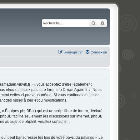
Rechercher
Recherche avancé
S’enregistrer
Connexion
eamagain.vibvib.fr »), vous acceptez d’être légalement
pas et/ou n’utilisez pas « Le forum de DreamAgain.fr ». Nous
ement celles-ci par vous-même. Si vous continuez d’utiliser
t des mises à jour et/ou modifications.
 « Équipes phpBB ») qui est un script libre de forum, déclaré
l phpBB facilite seulement les discussions sur Internet. phpBB
 au sujet de phpBB, veuillez consulter :
qui peut transgresser les lois de votre pays, du pays où « Le