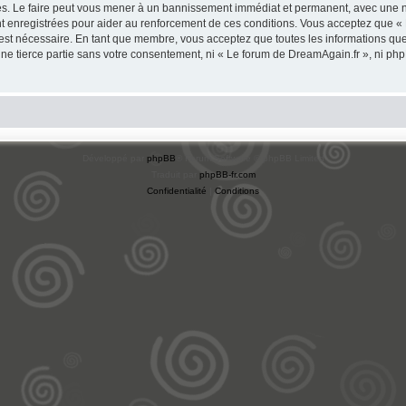
s. Le faire peut vous mener à un bannissement immédiat et permanent, avec une noti
t enregistrées pour aider au renforcement de ces conditions. Vous acceptez que «
 est nécessaire. En tant que membre, vous acceptez que toutes les informations qu
une tierce partie sans votre consentement, ni « Le forum de DreamAgain.fr », ni 
Développé par
phpBB
® Forum Software © phpBB Limited
Traduit par
phpBB-fr.com
Confidentialité
|
Conditions