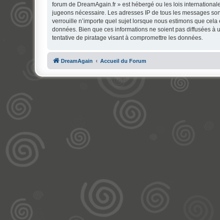
forum de DreamAgain.fr » est hébergé ou les lois internationale
jugeons nécessaire. Les adresses IP de tous les messages son
verrouille n’importe quel sujet lorsque nous estimons que cela
données. Bien que ces informations ne soient pas diffusées à 
tentative de piratage visant à compromettre les données.
DreamAgain
Accueil du Forum