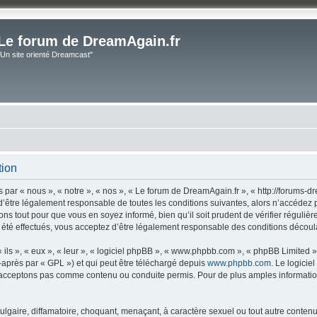
Le forum de DreamAgain.fr
"Un site orienté Dreamcast"
tion
par « nous », « notre », « nos », « Le forum de DreamAgain.fr », « http://forums-dr
’être légalement responsable de toutes les conditions suivantes, alors n’accédez 
ns tout pour que vous en soyez informé, bien qu’il soit prudent de vérifier régulièr
té effectués, vous acceptez d’être légalement responsable des conditions découlan
ls », « eux », « leur », « logiciel phpBB », « www.phpbb.com », « phpBB Limited »,
-après par « GPL ») et qui peut être téléchargé depuis
www.phpbb.com
. Le logicie
acceptons pas comme contenu ou conduite permis. Pour de plus amples informations
lgaire, diffamatoire, choquant, menaçant, à caractère sexuel ou tout autre contenu 