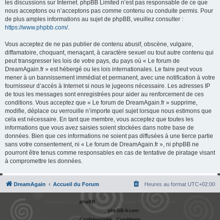
les discussions sur Internet. phpBB Limited n’est pas responsable de ce que
nous acceptons ou n’acceptons pas comme contenu ou conduite permis. Pour
de plus amples informations au sujet de phpBB, veuillez consulter :
https://www.phpbb.com/
.
Vous acceptez de ne pas publier de contenu abusif, obscène, vulgaire,
diffamatoire, choquant, menaçant, à caractère sexuel ou tout autre contenu qui
peut transgresser les lois de votre pays, du pays où « Le forum de
DreamAgain.fr » est hébergé ou les lois internationales. Le faire peut vous
mener à un bannissement immédiat et permanent, avec une notification à votre
fournisseur d’accès à Internet si nous le jugeons nécessaire. Les adresses IP
de tous les messages sont enregistrées pour aider au renforcement de ces
conditions. Vous acceptez que « Le forum de DreamAgain.fr » supprime,
modifie, déplace ou verrouille n’importe quel sujet lorsque nous estimons que
cela est nécessaire. En tant que membre, vous acceptez que toutes les
informations que vous avez saisies soient stockées dans notre base de
données. Bien que ces informations ne soient pas diffusées à une tierce partie
sans votre consentement, ni « Le forum de DreamAgain.fr », ni phpBB ne
pourront être tenus comme responsables en cas de tentative de piratage visant
à compromettre les données.
DreamAgain
Accueil du Forum
Heures au format
UTC+02:00
Développé par
phpBB
® Forum Software © phpBB Limited
Traduit par
phpBB-fr.com
Confidentialité
|
Conditions