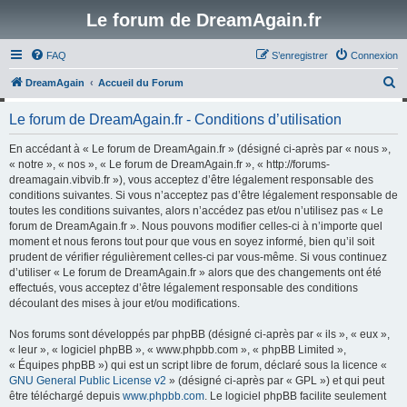
Le forum de DreamAgain.fr
FAQ
S’enregistrer
Connexion
R
DreamAgain
Accueil du Forum
e
Le forum de DreamAgain.fr - Conditions d’utilisation
c
h
En accédant à « Le forum de DreamAgain.fr » (désigné ci-après par « nous »,
« notre », « nos », « Le forum de DreamAgain.fr », « http://forums-
e
dreamagain.vibvib.fr »), vous acceptez d’être légalement responsable des
r
conditions suivantes. Si vous n’acceptez pas d’être légalement responsable de
toutes les conditions suivantes, alors n’accédez pas et/ou n’utilisez pas « Le
c
forum de DreamAgain.fr ». Nous pouvons modifier celles-ci à n’importe quel
h
moment et nous ferons tout pour que vous en soyez informé, bien qu’il soit
prudent de vérifier régulièrement celles-ci par vous-même. Si vous continuez
e
d’utiliser « Le forum de DreamAgain.fr » alors que des changements ont été
r
effectués, vous acceptez d’être légalement responsable des conditions
découlant des mises à jour et/ou modifications.
Nos forums sont développés par phpBB (désigné ci-après par « ils », « eux »,
« leur », « logiciel phpBB », « www.phpbb.com », « phpBB Limited »,
« Équipes phpBB ») qui est un script libre de forum, déclaré sous la licence «
GNU General Public License v2
» (désigné ci-après par « GPL ») et qui peut
être téléchargé depuis
www.phpbb.com
. Le logiciel phpBB facilite seulement