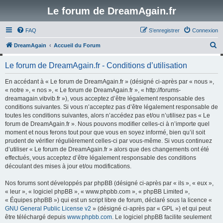
Le forum de DreamAgain.fr
FAQ
S’enregistrer
Connexion
R
DreamAgain
Accueil du Forum
e
Le forum de DreamAgain.fr - Conditions d’utilisation
c
h
En accédant à « Le forum de DreamAgain.fr » (désigné ci-après par « nous »,
« notre », « nos », « Le forum de DreamAgain.fr », « http://forums-
e
dreamagain.vibvib.fr »), vous acceptez d’être légalement responsable des
r
conditions suivantes. Si vous n’acceptez pas d’être légalement responsable de
toutes les conditions suivantes, alors n’accédez pas et/ou n’utilisez pas « Le
c
forum de DreamAgain.fr ». Nous pouvons modifier celles-ci à n’importe quel
h
moment et nous ferons tout pour que vous en soyez informé, bien qu’il soit
prudent de vérifier régulièrement celles-ci par vous-même. Si vous continuez
e
d’utiliser « Le forum de DreamAgain.fr » alors que des changements ont été
r
effectués, vous acceptez d’être légalement responsable des conditions
découlant des mises à jour et/ou modifications.
Nos forums sont développés par phpBB (désigné ci-après par « ils », « eux »,
« leur », « logiciel phpBB », « www.phpbb.com », « phpBB Limited »,
« Équipes phpBB ») qui est un script libre de forum, déclaré sous la licence «
GNU General Public License v2
» (désigné ci-après par « GPL ») et qui peut
être téléchargé depuis
www.phpbb.com
. Le logiciel phpBB facilite seulement