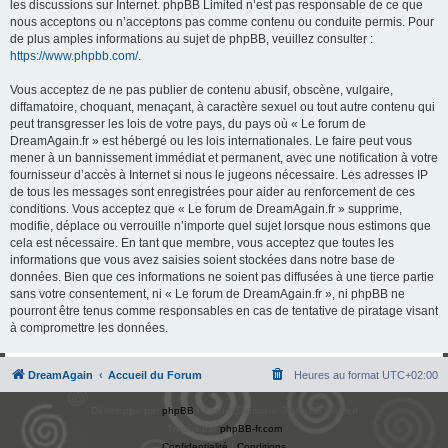
les discussions sur Internet. phpBB Limited n’est pas responsable de ce que
nous acceptons ou n’acceptons pas comme contenu ou conduite permis. Pour
de plus amples informations au sujet de phpBB, veuillez consulter :
https://www.phpbb.com/
.
Vous acceptez de ne pas publier de contenu abusif, obscène, vulgaire,
diffamatoire, choquant, menaçant, à caractère sexuel ou tout autre contenu qui
peut transgresser les lois de votre pays, du pays où « Le forum de
DreamAgain.fr » est hébergé ou les lois internationales. Le faire peut vous
mener à un bannissement immédiat et permanent, avec une notification à votre
fournisseur d’accès à Internet si nous le jugeons nécessaire. Les adresses IP
de tous les messages sont enregistrées pour aider au renforcement de ces
conditions. Vous acceptez que « Le forum de DreamAgain.fr » supprime,
modifie, déplace ou verrouille n’importe quel sujet lorsque nous estimons que
cela est nécessaire. En tant que membre, vous acceptez que toutes les
informations que vous avez saisies soient stockées dans notre base de
données. Bien que ces informations ne soient pas diffusées à une tierce partie
sans votre consentement, ni « Le forum de DreamAgain.fr », ni phpBB ne
pourront être tenus comme responsables en cas de tentative de piratage visant
à compromettre les données.
DreamAgain
Accueil du Forum
Heures au format
UTC+02:00
Développé par
phpBB
® Forum Software © phpBB Limited
Traduit par
phpBB-fr.com
Confidentialité
|
Conditions