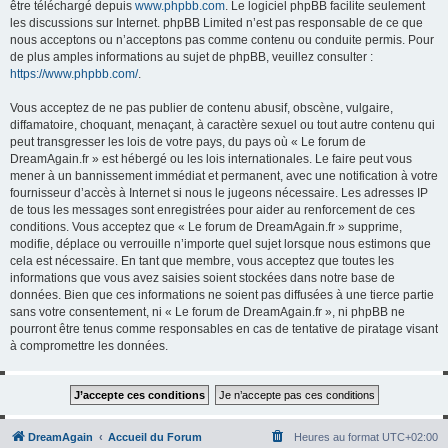
être téléchargé depuis
www.phpbb.com
. Le logiciel phpBB facilite seulement
les discussions sur Internet. phpBB Limited n’est pas responsable de ce que
nous acceptons ou n’acceptons pas comme contenu ou conduite permis. Pour
de plus amples informations au sujet de phpBB, veuillez consulter :
https://www.phpbb.com/
.
Vous acceptez de ne pas publier de contenu abusif, obscène, vulgaire,
diffamatoire, choquant, menaçant, à caractère sexuel ou tout autre contenu qui
peut transgresser les lois de votre pays, du pays où « Le forum de
DreamAgain.fr » est hébergé ou les lois internationales. Le faire peut vous
mener à un bannissement immédiat et permanent, avec une notification à votre
fournisseur d’accès à Internet si nous le jugeons nécessaire. Les adresses IP
de tous les messages sont enregistrées pour aider au renforcement de ces
conditions. Vous acceptez que « Le forum de DreamAgain.fr » supprime,
modifie, déplace ou verrouille n’importe quel sujet lorsque nous estimons que
cela est nécessaire. En tant que membre, vous acceptez que toutes les
informations que vous avez saisies soient stockées dans notre base de
données. Bien que ces informations ne soient pas diffusées à une tierce partie
sans votre consentement, ni « Le forum de DreamAgain.fr », ni phpBB ne
pourront être tenus comme responsables en cas de tentative de piratage visant
à compromettre les données.
DreamAgain
Accueil du Forum
Heures au format
UTC+02:00