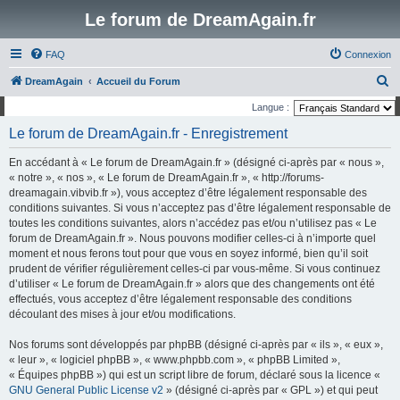
Le forum de DreamAgain.fr
FAQ
Connexion
R
DreamAgain
Accueil du Forum
e
Langue :
c
Le forum de DreamAgain.fr - Enregistrement
h
En accédant à « Le forum de DreamAgain.fr » (désigné ci-après par « nous »,
e
« notre », « nos », « Le forum de DreamAgain.fr », « http://forums-
r
dreamagain.vibvib.fr »), vous acceptez d’être légalement responsable des
conditions suivantes. Si vous n’acceptez pas d’être légalement responsable de
c
toutes les conditions suivantes, alors n’accédez pas et/ou n’utilisez pas « Le
h
forum de DreamAgain.fr ». Nous pouvons modifier celles-ci à n’importe quel
e
moment et nous ferons tout pour que vous en soyez informé, bien qu’il soit
prudent de vérifier régulièrement celles-ci par vous-même. Si vous continuez
r
d’utiliser « Le forum de DreamAgain.fr » alors que des changements ont été
effectués, vous acceptez d’être légalement responsable des conditions
découlant des mises à jour et/ou modifications.
Nos forums sont développés par phpBB (désigné ci-après par « ils », « eux »,
« leur », « logiciel phpBB », « www.phpbb.com », « phpBB Limited »,
« Équipes phpBB ») qui est un script libre de forum, déclaré sous la licence «
GNU General Public License v2
» (désigné ci-après par « GPL ») et qui peut