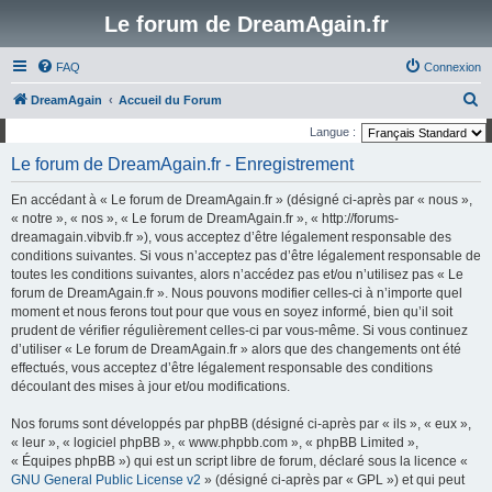
Le forum de DreamAgain.fr
FAQ
Connexion
R
DreamAgain
Accueil du Forum
e
Langue :
c
Le forum de DreamAgain.fr - Enregistrement
h
En accédant à « Le forum de DreamAgain.fr » (désigné ci-après par « nous »,
e
« notre », « nos », « Le forum de DreamAgain.fr », « http://forums-
r
dreamagain.vibvib.fr »), vous acceptez d’être légalement responsable des
conditions suivantes. Si vous n’acceptez pas d’être légalement responsable de
c
toutes les conditions suivantes, alors n’accédez pas et/ou n’utilisez pas « Le
h
forum de DreamAgain.fr ». Nous pouvons modifier celles-ci à n’importe quel
e
moment et nous ferons tout pour que vous en soyez informé, bien qu’il soit
prudent de vérifier régulièrement celles-ci par vous-même. Si vous continuez
r
d’utiliser « Le forum de DreamAgain.fr » alors que des changements ont été
effectués, vous acceptez d’être légalement responsable des conditions
découlant des mises à jour et/ou modifications.
Nos forums sont développés par phpBB (désigné ci-après par « ils », « eux »,
« leur », « logiciel phpBB », « www.phpbb.com », « phpBB Limited »,
« Équipes phpBB ») qui est un script libre de forum, déclaré sous la licence «
GNU General Public License v2
» (désigné ci-après par « GPL ») et qui peut