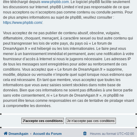
être téléchargé depuis
www.phpbb.com
. Le logiciel phpBB facilite seulement
les discussions sur Internet. phpBB Limited n’est pas responsable de ce que
nous acceptons ou n’acceptons pas comme contenu ou conduite permis. Pour
de plus amples informations au sujet de phpBB, veuillez consulter :
https://www.phpbb.com/
.
Vous acceptez de ne pas publier de contenu abusif, obscène, vulgaire,
diffamatoire, choquant, menaçant, à caractère sexuel ou tout autre contenu qui
peut transgresser les lois de votre pays, du pays où « Le forum de
DreamAgain.fr » est hébergé ou les lois internationales. Le faire peut vous
mener à un bannissement immédiat et permanent, avec une notification à votre
fournisseur d’accès à Internet si nous le jugeons nécessaire. Les adresses IP
de tous les messages sont enregistrées pour aider au renforcement de ces
conditions. Vous acceptez que « Le forum de DreamAgain.fr » supprime,
modifie, déplace ou verrouille n’importe quel sujet lorsque nous estimons que
cela est nécessaire. En tant que membre, vous acceptez que toutes les
informations que vous avez saisies soient stockées dans notre base de
données. Bien que ces informations ne soient pas diffusées à une tierce partie
sans votre consentement, ni « Le forum de DreamAgain.fr », ni phpBB ne
pourront être tenus comme responsables en cas de tentative de piratage visant
à compromettre les données.
DreamAgain
Accueil du Forum
Heures au format
UTC+02:00