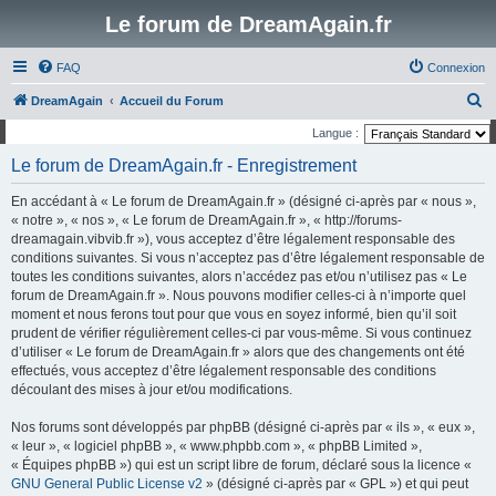
Le forum de DreamAgain.fr
FAQ
Connexion
R
DreamAgain
Accueil du Forum
e
Langue :
c
Le forum de DreamAgain.fr - Enregistrement
h
En accédant à « Le forum de DreamAgain.fr » (désigné ci-après par « nous »,
e
« notre », « nos », « Le forum de DreamAgain.fr », « http://forums-
r
dreamagain.vibvib.fr »), vous acceptez d’être légalement responsable des
conditions suivantes. Si vous n’acceptez pas d’être légalement responsable de
c
toutes les conditions suivantes, alors n’accédez pas et/ou n’utilisez pas « Le
h
forum de DreamAgain.fr ». Nous pouvons modifier celles-ci à n’importe quel
e
moment et nous ferons tout pour que vous en soyez informé, bien qu’il soit
prudent de vérifier régulièrement celles-ci par vous-même. Si vous continuez
r
d’utiliser « Le forum de DreamAgain.fr » alors que des changements ont été
effectués, vous acceptez d’être légalement responsable des conditions
découlant des mises à jour et/ou modifications.
Nos forums sont développés par phpBB (désigné ci-après par « ils », « eux »,
« leur », « logiciel phpBB », « www.phpbb.com », « phpBB Limited »,
« Équipes phpBB ») qui est un script libre de forum, déclaré sous la licence «
GNU General Public License v2
» (désigné ci-après par « GPL ») et qui peut