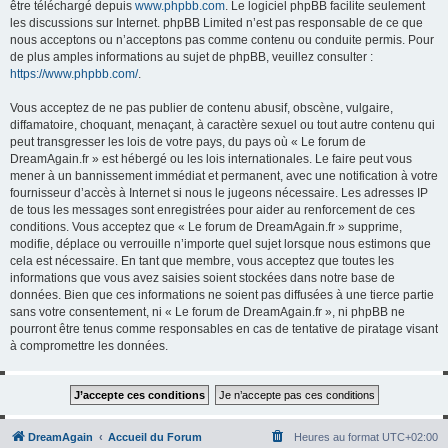
être téléchargé depuis
www.phpbb.com
. Le logiciel phpBB facilite seulement
les discussions sur Internet. phpBB Limited n’est pas responsable de ce que
nous acceptons ou n’acceptons pas comme contenu ou conduite permis. Pour
de plus amples informations au sujet de phpBB, veuillez consulter :
https://www.phpbb.com/
.
Vous acceptez de ne pas publier de contenu abusif, obscène, vulgaire,
diffamatoire, choquant, menaçant, à caractère sexuel ou tout autre contenu qui
peut transgresser les lois de votre pays, du pays où « Le forum de
DreamAgain.fr » est hébergé ou les lois internationales. Le faire peut vous
mener à un bannissement immédiat et permanent, avec une notification à votre
fournisseur d’accès à Internet si nous le jugeons nécessaire. Les adresses IP
de tous les messages sont enregistrées pour aider au renforcement de ces
conditions. Vous acceptez que « Le forum de DreamAgain.fr » supprime,
modifie, déplace ou verrouille n’importe quel sujet lorsque nous estimons que
cela est nécessaire. En tant que membre, vous acceptez que toutes les
informations que vous avez saisies soient stockées dans notre base de
données. Bien que ces informations ne soient pas diffusées à une tierce partie
sans votre consentement, ni « Le forum de DreamAgain.fr », ni phpBB ne
pourront être tenus comme responsables en cas de tentative de piratage visant
à compromettre les données.
DreamAgain
Accueil du Forum
Heures au format
UTC+02:00