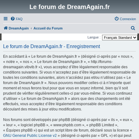
Le forum de DreamAgain.fr
FAQ
Connexion
R
DreamAgain
Accueil du Forum
e
Langue :
c
Le forum de DreamAgain.fr - Enregistrement
h
En accédant à « Le forum de DreamAgain.fr » (désigné ci-après par « nous »,
e
« notre », « nos », « Le forum de DreamAgain.fr », « http://forums-
r
dreamagain.vibvib.fr »), vous acceptez d’être légalement responsable des
conditions suivantes. Si vous n’acceptez pas d’être légalement responsable de
c
toutes les conditions suivantes, alors n’accédez pas et/ou n’utilisez pas « Le
h
forum de DreamAgain.fr ». Nous pouvons modifier celles-ci à n’importe quel
e
moment et nous ferons tout pour que vous en soyez informé, bien qu’il soit
prudent de vérifier régulièrement celles-ci par vous-même. Si vous continuez
r
d’utiliser « Le forum de DreamAgain.fr » alors que des changements ont été
effectués, vous acceptez d’être légalement responsable des conditions
découlant des mises à jour et/ou modifications.
Nos forums sont développés par phpBB (désigné ci-après par « ils », « eux »,
« leur », « logiciel phpBB », « www.phpbb.com », « phpBB Limited »,
« Équipes phpBB ») qui est un script libre de forum, déclaré sous la licence «
GNU General Public License v2
» (désigné ci-après par « GPL ») et qui peut