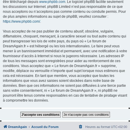
être téléchargé depuis
www.phpbb.com
. Le logiciel phpBB facilite seulement
les discussions sur Internet. phpBB Limited n’est pas responsable de ce que
nous acceptons ou n’acceptons pas comme contenu ou conduite permis. Pour
de plus amples informations au sujet de phpBB, veuillez consulter :
https://www.phpbb.com/
.
Vous acceptez de ne pas publier de contenu abusif, obscène, vulgaire,
diffamatoire, choquant, menaçant, à caractère sexuel ou tout autre contenu qui
peut transgresser les lois de votre pays, du pays où « Le forum de
DreamAgain.fr » est hébergé ou les lois internationales. Le faire peut vous
mener à un bannissement immédiat et permanent, avec une notification à votre
fournisseur d’accès à Internet si nous le jugeons nécessaire. Les adresses IP
de tous les messages sont enregistrées pour aider au renforcement de ces
conditions. Vous acceptez que « Le forum de DreamAgain.fr » supprime,
modifie, déplace ou verrouille n’importe quel sujet lorsque nous estimons que
cela est nécessaire. En tant que membre, vous acceptez que toutes les
informations que vous avez saisies soient stockées dans notre base de
données. Bien que ces informations ne soient pas diffusées à une tierce partie
sans votre consentement, ni « Le forum de DreamAgain.fr », ni phpBB ne
pourront être tenus comme responsables en cas de tentative de piratage visant
à compromettre les données.
DreamAgain
Accueil du Forum
Heures au format
UTC+02:00