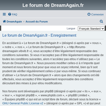
Le forum de DreamAgain.fr
FAQ
Connexion
R
DreamAgain
Accueil du Forum
e
Langue :
c
Le forum de DreamAgain.fr - Enregistrement
h
En accédant à « Le forum de DreamAgain.fr » (désigné ci-après par « nous »,
e
« notre », « nos », « Le forum de DreamAgain.fr », « http://forums-
r
dreamagain.vibvib.fr »), vous acceptez d’être légalement responsable des
conditions suivantes. Si vous n’acceptez pas d’être légalement responsable de
c
toutes les conditions suivantes, alors n’accédez pas et/ou n’utilisez pas « Le
h
forum de DreamAgain.fr ». Nous pouvons modifier celles-ci à n’importe quel
e
moment et nous ferons tout pour que vous en soyez informé, bien qu’il soit
prudent de vérifier régulièrement celles-ci par vous-même. Si vous continuez
r
d’utiliser « Le forum de DreamAgain.fr » alors que des changements ont été
effectués, vous acceptez d’être légalement responsable des conditions
découlant des mises à jour et/ou modifications.
Nos forums sont développés par phpBB (désigné ci-après par « ils », « eux »,
« leur », « logiciel phpBB », « www.phpbb.com », « phpBB Limited »,
« Équipes phpBB ») qui est un script libre de forum, déclaré sous la licence «
GNU General Public License v2
» (désigné ci-après par « GPL ») et qui peut