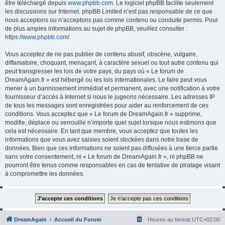
être téléchargé depuis
www.phpbb.com
. Le logiciel phpBB facilite seulement
les discussions sur Internet. phpBB Limited n’est pas responsable de ce que
nous acceptons ou n’acceptons pas comme contenu ou conduite permis. Pour
de plus amples informations au sujet de phpBB, veuillez consulter :
https://www.phpbb.com/
.
Vous acceptez de ne pas publier de contenu abusif, obscène, vulgaire,
diffamatoire, choquant, menaçant, à caractère sexuel ou tout autre contenu qui
peut transgresser les lois de votre pays, du pays où « Le forum de
DreamAgain.fr » est hébergé ou les lois internationales. Le faire peut vous
mener à un bannissement immédiat et permanent, avec une notification à votre
fournisseur d’accès à Internet si nous le jugeons nécessaire. Les adresses IP
de tous les messages sont enregistrées pour aider au renforcement de ces
conditions. Vous acceptez que « Le forum de DreamAgain.fr » supprime,
modifie, déplace ou verrouille n’importe quel sujet lorsque nous estimons que
cela est nécessaire. En tant que membre, vous acceptez que toutes les
informations que vous avez saisies soient stockées dans notre base de
données. Bien que ces informations ne soient pas diffusées à une tierce partie
sans votre consentement, ni « Le forum de DreamAgain.fr », ni phpBB ne
pourront être tenus comme responsables en cas de tentative de piratage visant
à compromettre les données.
DreamAgain
Accueil du Forum
Heures au format
UTC+02:00