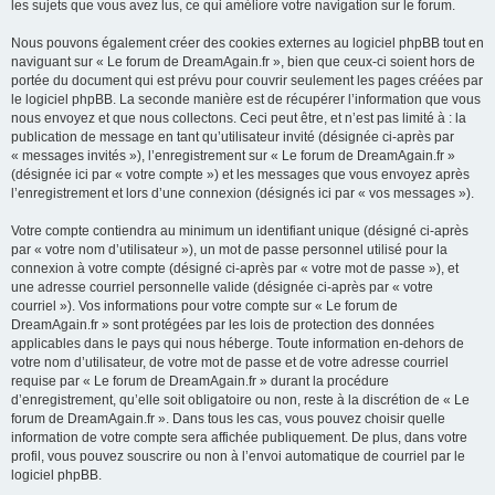
les sujets que vous avez lus, ce qui améliore votre navigation sur le forum.
Nous pouvons également créer des cookies externes au logiciel phpBB tout en
naviguant sur « Le forum de DreamAgain.fr », bien que ceux-ci soient hors de
portée du document qui est prévu pour couvrir seulement les pages créées par
le logiciel phpBB. La seconde manière est de récupérer l’information que vous
nous envoyez et que nous collectons. Ceci peut être, et n’est pas limité à : la
publication de message en tant qu’utilisateur invité (désignée ci-après par
« messages invités »), l’enregistrement sur « Le forum de DreamAgain.fr »
(désignée ici par « votre compte ») et les messages que vous envoyez après
l’enregistrement et lors d’une connexion (désignés ici par « vos messages »).
Votre compte contiendra au minimum un identifiant unique (désigné ci-après
par « votre nom d’utilisateur »), un mot de passe personnel utilisé pour la
connexion à votre compte (désigné ci-après par « votre mot de passe »), et
une adresse courriel personnelle valide (désignée ci-après par « votre
courriel »). Vos informations pour votre compte sur « Le forum de
DreamAgain.fr » sont protégées par les lois de protection des données
applicables dans le pays qui nous héberge. Toute information en-dehors de
votre nom d’utilisateur, de votre mot de passe et de votre adresse courriel
requise par « Le forum de DreamAgain.fr » durant la procédure
d’enregistrement, qu’elle soit obligatoire ou non, reste à la discrétion de « Le
forum de DreamAgain.fr ». Dans tous les cas, vous pouvez choisir quelle
information de votre compte sera affichée publiquement. De plus, dans votre
profil, vous pouvez souscrire ou non à l’envoi automatique de courriel par le
logiciel phpBB.