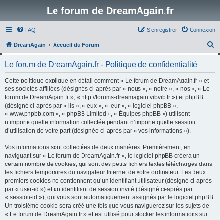
Le forum de DreamAgain.fr
FAQ
S’enregistrer
Connexion
R
DreamAgain
Accueil du Forum
e
Le forum de DreamAgain.fr - Politique de confidentialité
c
h
Cette politique explique en détail comment « Le forum de DreamAgain.fr » et
ses sociétés affiliées (désignés ci-après par « nous », « notre », « nos », « Le
e
forum de DreamAgain.fr », « http://forums-dreamagain.vibvib.fr ») et phpBB
r
(désigné ci-après par « ils », « eux », « leur », « logiciel phpBB »,
« www.phpbb.com », « phpBB Limited », « Équipes phpBB ») utilisent
c
n’importe quelle information collectée pendant n’importe quelle session
h
d’utilisation de votre part (désignée ci-après par « vos informations »).
e
Vos informations sont collectées de deux manières. Premièrement, en
r
naviguant sur « Le forum de DreamAgain.fr », le logiciel phpBB créera un
certain nombre de cookies, qui sont des petits fichiers textes téléchargés dans
les fichiers temporaires du navigateur Internet de votre ordinateur. Les deux
premiers cookies ne contiennent qu’un identifiant utilisateur (désigné ci-après
par « user-id ») et un identifiant de session invité (désigné ci-après par
« session-id »), qui vous sont automatiquement assignés par le logiciel phpBB.
Un troisième cookie sera créé une fois que vous naviguerez sur les sujets de
« Le forum de DreamAgain.fr » et est utilisé pour stocker les informations sur