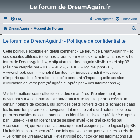
Le forum de DreamAgain.fr
FAQ
S’enregistrer
Connexion
R
DreamAgain
Accueil du Forum
e
Le forum de DreamAgain.fr - Politique de confidentialité
c
h
Cette politique explique en détail comment « Le forum de DreamAgain.fr » et
ses sociétés affiliées (désignés ci-après par « nous », « notre », « nos », « Le
e
forum de DreamAgain.fr », « http://forums-dreamagain.vibvib.fr ») et phpBB
r
(désigné ci-après par « ils », « eux », « leur », « logiciel phpBB »,
« www.phpbb.com », « phpBB Limited », « Équipes phpBB ») utilisent
c
n’importe quelle information collectée pendant n’importe quelle session
h
d’utilisation de votre part (désignée ci-après par « vos informations »).
e
Vos informations sont collectées de deux manières. Premièrement, en
r
naviguant sur « Le forum de DreamAgain.fr », le logiciel phpBB créera un
certain nombre de cookies, qui sont des petits fichiers textes téléchargés dans
les fichiers temporaires du navigateur Internet de votre ordinateur. Les deux
premiers cookies ne contiennent qu’un identifiant utilisateur (désigné ci-après
par « user-id ») et un identifiant de session invité (désigné ci-après par
« session-id »), qui vous sont automatiquement assignés par le logiciel phpBB.
Un troisième cookie sera créé une fois que vous naviguerez sur les sujets de
« Le forum de DreamAgain.fr » et est utilisé pour stocker les informations sur