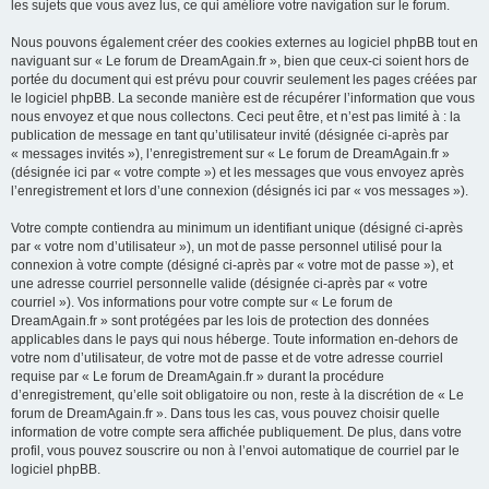
les sujets que vous avez lus, ce qui améliore votre navigation sur le forum.
Nous pouvons également créer des cookies externes au logiciel phpBB tout en
naviguant sur « Le forum de DreamAgain.fr », bien que ceux-ci soient hors de
portée du document qui est prévu pour couvrir seulement les pages créées par
le logiciel phpBB. La seconde manière est de récupérer l’information que vous
nous envoyez et que nous collectons. Ceci peut être, et n’est pas limité à : la
publication de message en tant qu’utilisateur invité (désignée ci-après par
« messages invités »), l’enregistrement sur « Le forum de DreamAgain.fr »
(désignée ici par « votre compte ») et les messages que vous envoyez après
l’enregistrement et lors d’une connexion (désignés ici par « vos messages »).
Votre compte contiendra au minimum un identifiant unique (désigné ci-après
par « votre nom d’utilisateur »), un mot de passe personnel utilisé pour la
connexion à votre compte (désigné ci-après par « votre mot de passe »), et
une adresse courriel personnelle valide (désignée ci-après par « votre
courriel »). Vos informations pour votre compte sur « Le forum de
DreamAgain.fr » sont protégées par les lois de protection des données
applicables dans le pays qui nous héberge. Toute information en-dehors de
votre nom d’utilisateur, de votre mot de passe et de votre adresse courriel
requise par « Le forum de DreamAgain.fr » durant la procédure
d’enregistrement, qu’elle soit obligatoire ou non, reste à la discrétion de « Le
forum de DreamAgain.fr ». Dans tous les cas, vous pouvez choisir quelle
information de votre compte sera affichée publiquement. De plus, dans votre
profil, vous pouvez souscrire ou non à l’envoi automatique de courriel par le
logiciel phpBB.