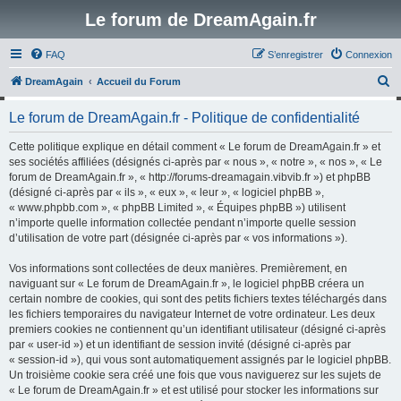
Le forum de DreamAgain.fr
FAQ
S’enregistrer
Connexion
R
DreamAgain
Accueil du Forum
e
Le forum de DreamAgain.fr - Politique de confidentialité
c
h
Cette politique explique en détail comment « Le forum de DreamAgain.fr » et
ses sociétés affiliées (désignés ci-après par « nous », « notre », « nos », « Le
e
forum de DreamAgain.fr », « http://forums-dreamagain.vibvib.fr ») et phpBB
r
(désigné ci-après par « ils », « eux », « leur », « logiciel phpBB »,
« www.phpbb.com », « phpBB Limited », « Équipes phpBB ») utilisent
c
n’importe quelle information collectée pendant n’importe quelle session
h
d’utilisation de votre part (désignée ci-après par « vos informations »).
e
Vos informations sont collectées de deux manières. Premièrement, en
r
naviguant sur « Le forum de DreamAgain.fr », le logiciel phpBB créera un
certain nombre de cookies, qui sont des petits fichiers textes téléchargés dans
les fichiers temporaires du navigateur Internet de votre ordinateur. Les deux
premiers cookies ne contiennent qu’un identifiant utilisateur (désigné ci-après
par « user-id ») et un identifiant de session invité (désigné ci-après par
« session-id »), qui vous sont automatiquement assignés par le logiciel phpBB.
Un troisième cookie sera créé une fois que vous naviguerez sur les sujets de
« Le forum de DreamAgain.fr » et est utilisé pour stocker les informations sur