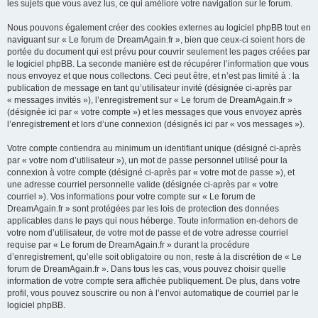
les sujets que vous avez lus, ce qui améliore votre navigation sur le forum.
Nous pouvons également créer des cookies externes au logiciel phpBB tout en
naviguant sur « Le forum de DreamAgain.fr », bien que ceux-ci soient hors de
portée du document qui est prévu pour couvrir seulement les pages créées par
le logiciel phpBB. La seconde manière est de récupérer l’information que vous
nous envoyez et que nous collectons. Ceci peut être, et n’est pas limité à : la
publication de message en tant qu’utilisateur invité (désignée ci-après par
« messages invités »), l’enregistrement sur « Le forum de DreamAgain.fr »
(désignée ici par « votre compte ») et les messages que vous envoyez après
l’enregistrement et lors d’une connexion (désignés ici par « vos messages »).
Votre compte contiendra au minimum un identifiant unique (désigné ci-après
par « votre nom d’utilisateur »), un mot de passe personnel utilisé pour la
connexion à votre compte (désigné ci-après par « votre mot de passe »), et
une adresse courriel personnelle valide (désignée ci-après par « votre
courriel »). Vos informations pour votre compte sur « Le forum de
DreamAgain.fr » sont protégées par les lois de protection des données
applicables dans le pays qui nous héberge. Toute information en-dehors de
votre nom d’utilisateur, de votre mot de passe et de votre adresse courriel
requise par « Le forum de DreamAgain.fr » durant la procédure
d’enregistrement, qu’elle soit obligatoire ou non, reste à la discrétion de « Le
forum de DreamAgain.fr ». Dans tous les cas, vous pouvez choisir quelle
information de votre compte sera affichée publiquement. De plus, dans votre
profil, vous pouvez souscrire ou non à l’envoi automatique de courriel par le
logiciel phpBB.