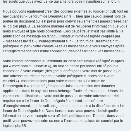
les sujets que vous avez lus, ce qui améliore votre navigation sur le forum.
Nous pouvons également créer des cookies externes au logiciel phpBB tout en
naviguant sur « Le forum de DreamAgain.fr », bien que ceux-ci soient hors de
portée du document qui est prévu pour couvrir seulement les pages créées par
le logiciel phpBB. La seconde manière est de récupérer l’information que vous
nous envoyez et que nous collectons. Ceci peut être, et n’est pas limité à : la
publication de message en tant qu’utilisateur invité (désignée ci-après par
« messages invités »), l’enregistrement sur « Le forum de DreamAgain.fr »
(désignée ici par « votre compte ») et les messages que vous envoyez après
l’enregistrement et lors d’une connexion (désignés ici par « vos messages »).
Votre compte contiendra au minimum un identifiant unique (désigné ci-après
par « votre nom d’utilisateur »), un mot de passe personnel utilisé pour la
connexion à votre compte (désigné ci-après par « votre mot de passe »), et
une adresse courriel personnelle valide (désignée ci-après par « votre
courriel »). Vos informations pour votre compte sur « Le forum de
DreamAgain.fr » sont protégées par les lois de protection des données
applicables dans le pays qui nous héberge. Toute information en-dehors de
votre nom d’utilisateur, de votre mot de passe et de votre adresse courriel
requise par « Le forum de DreamAgain.fr » durant la procédure
d’enregistrement, qu’elle soit obligatoire ou non, reste à la discrétion de « Le
forum de DreamAgain.fr ». Dans tous les cas, vous pouvez choisir quelle
information de votre compte sera affichée publiquement. De plus, dans votre
profil, vous pouvez souscrire ou non à l’envoi automatique de courriel par le
logiciel phpBB.