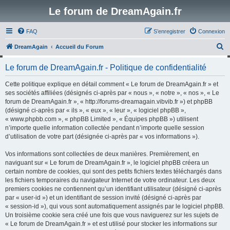
Le forum de DreamAgain.fr
FAQ
S’enregistrer
Connexion
R
DreamAgain
Accueil du Forum
e
Le forum de DreamAgain.fr - Politique de confidentialité
c
h
Cette politique explique en détail comment « Le forum de DreamAgain.fr » et
ses sociétés affiliées (désignés ci-après par « nous », « notre », « nos », « Le
e
forum de DreamAgain.fr », « http://forums-dreamagain.vibvib.fr ») et phpBB
r
(désigné ci-après par « ils », « eux », « leur », « logiciel phpBB »,
« www.phpbb.com », « phpBB Limited », « Équipes phpBB ») utilisent
c
n’importe quelle information collectée pendant n’importe quelle session
h
d’utilisation de votre part (désignée ci-après par « vos informations »).
e
Vos informations sont collectées de deux manières. Premièrement, en
r
naviguant sur « Le forum de DreamAgain.fr », le logiciel phpBB créera un
certain nombre de cookies, qui sont des petits fichiers textes téléchargés dans
les fichiers temporaires du navigateur Internet de votre ordinateur. Les deux
premiers cookies ne contiennent qu’un identifiant utilisateur (désigné ci-après
par « user-id ») et un identifiant de session invité (désigné ci-après par
« session-id »), qui vous sont automatiquement assignés par le logiciel phpBB.
Un troisième cookie sera créé une fois que vous naviguerez sur les sujets de
« Le forum de DreamAgain.fr » et est utilisé pour stocker les informations sur