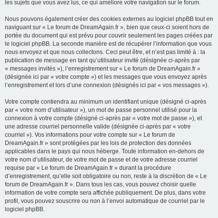
les sujets que vous avez lus, ce qui améliore votre navigation sur le forum.
Nous pouvons également créer des cookies externes au logiciel phpBB tout en
naviguant sur « Le forum de DreamAgain.fr », bien que ceux-ci soient hors de
portée du document qui est prévu pour couvrir seulement les pages créées par
le logiciel phpBB. La seconde manière est de récupérer l’information que vous
nous envoyez et que nous collectons. Ceci peut être, et n’est pas limité à : la
publication de message en tant qu’utilisateur invité (désignée ci-après par
« messages invités »), l’enregistrement sur « Le forum de DreamAgain.fr »
(désignée ici par « votre compte ») et les messages que vous envoyez après
l’enregistrement et lors d’une connexion (désignés ici par « vos messages »).
Votre compte contiendra au minimum un identifiant unique (désigné ci-après
par « votre nom d’utilisateur »), un mot de passe personnel utilisé pour la
connexion à votre compte (désigné ci-après par « votre mot de passe »), et
une adresse courriel personnelle valide (désignée ci-après par « votre
courriel »). Vos informations pour votre compte sur « Le forum de
DreamAgain.fr » sont protégées par les lois de protection des données
applicables dans le pays qui nous héberge. Toute information en-dehors de
votre nom d’utilisateur, de votre mot de passe et de votre adresse courriel
requise par « Le forum de DreamAgain.fr » durant la procédure
d’enregistrement, qu’elle soit obligatoire ou non, reste à la discrétion de « Le
forum de DreamAgain.fr ». Dans tous les cas, vous pouvez choisir quelle
information de votre compte sera affichée publiquement. De plus, dans votre
profil, vous pouvez souscrire ou non à l’envoi automatique de courriel par le
logiciel phpBB.