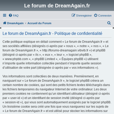
Le forum de DreamAgain.fr
FAQ
S’enregistrer
Connexion
R
DreamAgain
Accueil du Forum
e
Le forum de DreamAgain.fr - Politique de confidentialité
c
h
Cette politique explique en détail comment « Le forum de DreamAgain.fr » et
ses sociétés affiliées (désignés ci-après par « nous », « notre », « nos », « Le
e
forum de DreamAgain.fr », « http://forums-dreamagain.vibvib.fr ») et phpBB
r
(désigné ci-après par « ils », « eux », « leur », « logiciel phpBB »,
« www.phpbb.com », « phpBB Limited », « Équipes phpBB ») utilisent
c
n’importe quelle information collectée pendant n’importe quelle session
h
d’utilisation de votre part (désignée ci-après par « vos informations »).
e
Vos informations sont collectées de deux manières. Premièrement, en
r
naviguant sur « Le forum de DreamAgain.fr », le logiciel phpBB créera un
certain nombre de cookies, qui sont des petits fichiers textes téléchargés dans
les fichiers temporaires du navigateur Internet de votre ordinateur. Les deux
premiers cookies ne contiennent qu’un identifiant utilisateur (désigné ci-après
par « user-id ») et un identifiant de session invité (désigné ci-après par
« session-id »), qui vous sont automatiquement assignés par le logiciel phpBB.
Un troisième cookie sera créé une fois que vous naviguerez sur les sujets de
« Le forum de DreamAgain.fr » et est utilisé pour stocker les informations sur