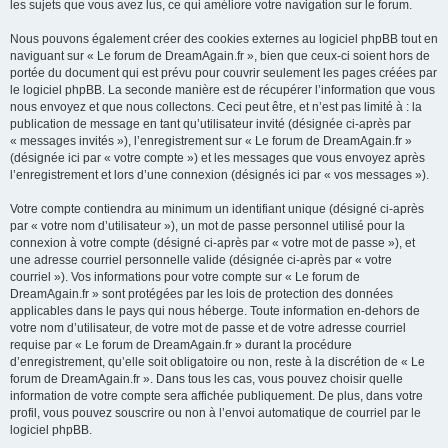
les sujets que vous avez lus, ce qui améliore votre navigation sur le forum.
Nous pouvons également créer des cookies externes au logiciel phpBB tout en
naviguant sur « Le forum de DreamAgain.fr », bien que ceux-ci soient hors de
portée du document qui est prévu pour couvrir seulement les pages créées par
le logiciel phpBB. La seconde manière est de récupérer l’information que vous
nous envoyez et que nous collectons. Ceci peut être, et n’est pas limité à : la
publication de message en tant qu’utilisateur invité (désignée ci-après par
« messages invités »), l’enregistrement sur « Le forum de DreamAgain.fr »
(désignée ici par « votre compte ») et les messages que vous envoyez après
l’enregistrement et lors d’une connexion (désignés ici par « vos messages »).
Votre compte contiendra au minimum un identifiant unique (désigné ci-après
par « votre nom d’utilisateur »), un mot de passe personnel utilisé pour la
connexion à votre compte (désigné ci-après par « votre mot de passe »), et
une adresse courriel personnelle valide (désignée ci-après par « votre
courriel »). Vos informations pour votre compte sur « Le forum de
DreamAgain.fr » sont protégées par les lois de protection des données
applicables dans le pays qui nous héberge. Toute information en-dehors de
votre nom d’utilisateur, de votre mot de passe et de votre adresse courriel
requise par « Le forum de DreamAgain.fr » durant la procédure
d’enregistrement, qu’elle soit obligatoire ou non, reste à la discrétion de « Le
forum de DreamAgain.fr ». Dans tous les cas, vous pouvez choisir quelle
information de votre compte sera affichée publiquement. De plus, dans votre
profil, vous pouvez souscrire ou non à l’envoi automatique de courriel par le
logiciel phpBB.