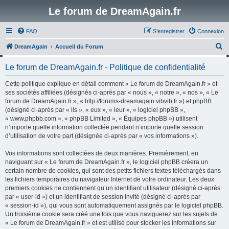
Le forum de DreamAgain.fr
FAQ
S’enregistrer
Connexion
R
DreamAgain
Accueil du Forum
e
Le forum de DreamAgain.fr - Politique de confidentialité
c
h
Cette politique explique en détail comment « Le forum de DreamAgain.fr » et
ses sociétés affiliées (désignés ci-après par « nous », « notre », « nos », « Le
e
forum de DreamAgain.fr », « http://forums-dreamagain.vibvib.fr ») et phpBB
r
(désigné ci-après par « ils », « eux », « leur », « logiciel phpBB »,
« www.phpbb.com », « phpBB Limited », « Équipes phpBB ») utilisent
c
n’importe quelle information collectée pendant n’importe quelle session
h
d’utilisation de votre part (désignée ci-après par « vos informations »).
e
Vos informations sont collectées de deux manières. Premièrement, en
r
naviguant sur « Le forum de DreamAgain.fr », le logiciel phpBB créera un
certain nombre de cookies, qui sont des petits fichiers textes téléchargés dans
les fichiers temporaires du navigateur Internet de votre ordinateur. Les deux
premiers cookies ne contiennent qu’un identifiant utilisateur (désigné ci-après
par « user-id ») et un identifiant de session invité (désigné ci-après par
« session-id »), qui vous sont automatiquement assignés par le logiciel phpBB.
Un troisième cookie sera créé une fois que vous naviguerez sur les sujets de
« Le forum de DreamAgain.fr » et est utilisé pour stocker les informations sur