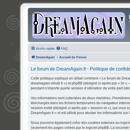
Accès rapide
FAQ
DreamAgain
Accueil du Forum
Le forum de DreamAgain.fr - Politique de confide
Cette politique explique en détail comment « Le forum de DreamA
dreamagain.vibvib.fr ») et phpBB (désigné ci-après par « ils »,
pendant n’importe quelle session d’utilisation de votre part (dé
Vos informations sont collectées de deux manières. Premièremen
téléchargés dans les fichiers temporaires du navigateur Internet
session invité (désigné ci-après par « session-id »), qui vous
DreamAgain.fr » et est utilisé pour stocker les informations sur 
Nous pouvons également créer des cookies externes au logiciel
seulement les pages créées par le logiciel phpBB. La seconde ma