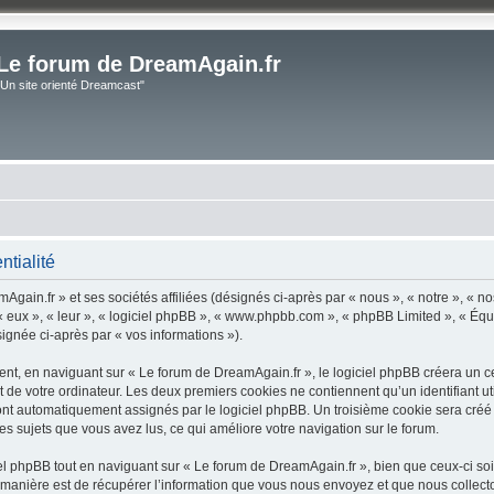
Le forum de DreamAgain.fr
"Un site orienté Dreamcast"
ntialité
gain.fr » et ses sociétés affiliées (désignés ci-après par « nous », « notre », « no
 « eux », « leur », « logiciel phpBB », « www.phpbb.com », « phpBB Limited », « Équ
signée ci-après par « vos informations »).
t, en naviguant sur « Le forum de DreamAgain.fr », le logiciel phpBB créera un cert
 de votre ordinateur. Les deux premiers cookies ne contiennent qu’un identifiant util
 sont automatiquement assignés par le logiciel phpBB. Un troisième cookie sera créé
les sujets que vous avez lus, ce qui améliore votre navigation sur le forum.
 phpBB tout en naviguant sur « Le forum de DreamAgain.fr », bien que ceux-ci soi
nière est de récupérer l’information que vous nous envoyez et que nous collectons. 