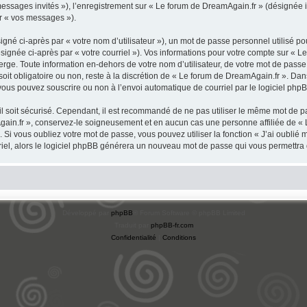
 messages invités »), l’enregistrement sur « Le forum de DreamAgain.fr » (désignée
ar « vos messages »).
gné ci-après par « votre nom d’utilisateur »), un mot de passe personnel utilisé po
signée ci-après par « votre courriel »). Vos informations pour votre compte sur « L
ge. Toute information en-dehors de votre nom d’utilisateur, de votre mot de passe 
oit obligatoire ou non, reste à la discrétion de « Le forum de DreamAgain.fr ». Dan
vous pouvez souscrire ou non à l’envoi automatique de courriel par le logiciel php
l soit sécurisé. Cependant, il est recommandé de ne pas utiliser le même mot de pas
gain.fr », conservez-le soigneusement et en aucun cas une personne affiliée de «
Si vous oubliez votre mot de passe, vous pouvez utiliser la fonction « J’ai oublié
rriel, alors le logiciel phpBB générera un nouveau mot de passe qui vous permettra
Développé par
phpBB
® Forum Software © phpBB Limited
Traduit par
phpBB-fr.com
Confidentialité
|
Conditions