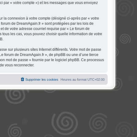
 ici par « votre compte ») et les messages que vous envoyez
ur la connexion à votre compte (désigné ci-après par « votre
e forum de DreamAgain.fr » sont protégées par les lois de
et de votre adresse courriel requise par « Le forum de
s tous les cas, vous pouvez choisir quelle information de votre
BB.
se sur plusieurs sites Internet différents. Votre mot de passe
 Le forum de DreamAgain.fr », de phpBB ou une d’une tierce
 mon mot de passe » fournie par le logiciel phpBB. Ce processus
 de vous reconnecter.
Supprimer les cookies
Heures au format
UTC+02:00