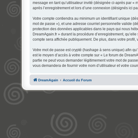
message en tant qu’utilisateur invité (désignée ci-après par «
après l’enregistrement et lors d’une connexion (désignés ici p
Votre compte contiendra au minimum un identifiant unique (dési
mot de passe »), et une adresse courriel personnelle valide (dé
protection des données applicables dans le pays qui nous héber
DreamAgain.fr » durant la procédure d’enregistrement, qu’elle s
compte sera affichée publiquement. De plus, dans votre profil, 
Votre mot de passe est crypté (hashage à sens unique) afin qu’i
est le moyen d’accès à votre compte sur « Le forum de DreamA
partie ne peut vous demander légitimement votre mot de passe. 
vous demandera de fournir votre nom d’utilisateur et votre cou
DreamAgain
Accueil du Forum