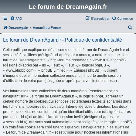
Le forum de DreamAgain.fr
FAQ
S’enregistrer
Connexion
R
DreamAgain
Accueil du Forum
e
Le forum de DreamAgain.fr - Politique de confidentialité
c
h
Cette politique explique en détail comment « Le forum de DreamAgain.fr » et
ses sociétés affiliées (désignés ci-après par « nous », « notre », « nos », « Le
e
forum de DreamAgain.fr », « http://forums-dreamagain.vibvib.fr ») et phpBB
r
(désigné ci-après par « ils », « eux », « leur », « logiciel phpBB »,
« www.phpbb.com », « phpBB Limited », « Équipes phpBB ») utilisent
c
n’importe quelle information collectée pendant n’importe quelle session
h
d’utilisation de votre part (désignée ci-après par « vos informations »).
e
Vos informations sont collectées de deux manières. Premièrement, en
r
naviguant sur « Le forum de DreamAgain.fr », le logiciel phpBB créera un
certain nombre de cookies, qui sont des petits fichiers textes téléchargés dans
les fichiers temporaires du navigateur Internet de votre ordinateur. Les deux
premiers cookies ne contiennent qu’un identifiant utilisateur (désigné ci-après
par « user-id ») et un identifiant de session invité (désigné ci-après par
« session-id »), qui vous sont automatiquement assignés par le logiciel phpBB.
Un troisième cookie sera créé une fois que vous naviguerez sur les sujets de
« Le forum de DreamAgain.fr » et est utilisé pour stocker les informations sur