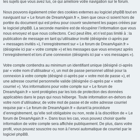
les sujets que vous avez lus, ce qui améliore votre navigation sur le forum.
Nous pouvons également créer des cookies externes au logiciel phpBB tout en
naviguant sur « Le forum de DreamAgain.fr », bien que ceux-ci soient hors de
portée du document qui est prévu pour couvrir seulement les pages créées par
le logiciel phpBB. La seconde manière est de récupérer l’information que vous
nous envoyez et que nous collectons. Ceci peut être, et n’est pas limité à : la
publication de message en tant qu’utilisateur invité (désignée ci-après par
« messages invités »), l’enregistrement sur « Le forum de DreamAgain.fr »
(désignée ici par « votre compte ») et les messages que vous envoyez après
l’enregistrement et lors d’une connexion (désignés ici par « vos messages »).
Votre compte contiendra au minimum un identifiant unique (désigné ci-après
par « votre nom d’utilisateur »), un mot de passe personnel utilisé pour la
connexion à votre compte (désigné ci-après par « votre mot de passe »), et
une adresse courriel personnelle valide (désignée ci-après par « votre
courriel »). Vos informations pour votre compte sur « Le forum de
DreamAgain.fr » sont protégées par les lois de protection des données
applicables dans le pays qui nous héberge. Toute information en-dehors de
votre nom d’utilisateur, de votre mot de passe et de votre adresse courriel
requise par « Le forum de DreamAgain.fr » durant la procédure
d’enregistrement, qu’elle soit obligatoire ou non, reste à la discrétion de « Le
forum de DreamAgain.fr ». Dans tous les cas, vous pouvez choisir quelle
information de votre compte sera affichée publiquement. De plus, dans votre
profil, vous pouvez souscrire ou non à l’envoi automatique de courriel par le
logiciel phpBB.