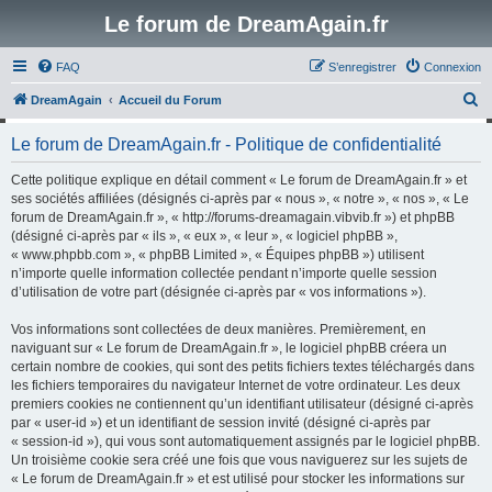
Le forum de DreamAgain.fr
FAQ
S’enregistrer
Connexion
R
DreamAgain
Accueil du Forum
e
Le forum de DreamAgain.fr - Politique de confidentialité
c
h
Cette politique explique en détail comment « Le forum de DreamAgain.fr » et
ses sociétés affiliées (désignés ci-après par « nous », « notre », « nos », « Le
e
forum de DreamAgain.fr », « http://forums-dreamagain.vibvib.fr ») et phpBB
r
(désigné ci-après par « ils », « eux », « leur », « logiciel phpBB »,
« www.phpbb.com », « phpBB Limited », « Équipes phpBB ») utilisent
c
n’importe quelle information collectée pendant n’importe quelle session
h
d’utilisation de votre part (désignée ci-après par « vos informations »).
e
Vos informations sont collectées de deux manières. Premièrement, en
r
naviguant sur « Le forum de DreamAgain.fr », le logiciel phpBB créera un
certain nombre de cookies, qui sont des petits fichiers textes téléchargés dans
les fichiers temporaires du navigateur Internet de votre ordinateur. Les deux
premiers cookies ne contiennent qu’un identifiant utilisateur (désigné ci-après
par « user-id ») et un identifiant de session invité (désigné ci-après par
« session-id »), qui vous sont automatiquement assignés par le logiciel phpBB.
Un troisième cookie sera créé une fois que vous naviguerez sur les sujets de
« Le forum de DreamAgain.fr » et est utilisé pour stocker les informations sur