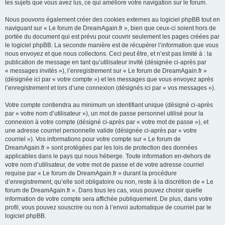
les sujets que vous avez lus, ce qui améliore votre navigation sur le forum.
Nous pouvons également créer des cookies externes au logiciel phpBB tout en
naviguant sur « Le forum de DreamAgain.fr », bien que ceux-ci soient hors de
portée du document qui est prévu pour couvrir seulement les pages créées par
le logiciel phpBB. La seconde manière est de récupérer l’information que vous
nous envoyez et que nous collectons. Ceci peut être, et n’est pas limité à : la
publication de message en tant qu’utilisateur invité (désignée ci-après par
« messages invités »), l’enregistrement sur « Le forum de DreamAgain.fr »
(désignée ici par « votre compte ») et les messages que vous envoyez après
l’enregistrement et lors d’une connexion (désignés ici par « vos messages »).
Votre compte contiendra au minimum un identifiant unique (désigné ci-après
par « votre nom d’utilisateur »), un mot de passe personnel utilisé pour la
connexion à votre compte (désigné ci-après par « votre mot de passe »), et
une adresse courriel personnelle valide (désignée ci-après par « votre
courriel »). Vos informations pour votre compte sur « Le forum de
DreamAgain.fr » sont protégées par les lois de protection des données
applicables dans le pays qui nous héberge. Toute information en-dehors de
votre nom d’utilisateur, de votre mot de passe et de votre adresse courriel
requise par « Le forum de DreamAgain.fr » durant la procédure
d’enregistrement, qu’elle soit obligatoire ou non, reste à la discrétion de « Le
forum de DreamAgain.fr ». Dans tous les cas, vous pouvez choisir quelle
information de votre compte sera affichée publiquement. De plus, dans votre
profil, vous pouvez souscrire ou non à l’envoi automatique de courriel par le
logiciel phpBB.