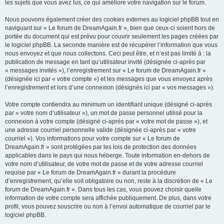
les sujets que vous avez lus, ce qui améliore votre navigation sur le forum.
Nous pouvons également créer des cookies externes au logiciel phpBB tout en
naviguant sur « Le forum de DreamAgain.fr », bien que ceux-ci soient hors de
portée du document qui est prévu pour couvrir seulement les pages créées par
le logiciel phpBB. La seconde manière est de récupérer l’information que vous
nous envoyez et que nous collectons. Ceci peut être, et n’est pas limité à : la
publication de message en tant qu’utilisateur invité (désignée ci-après par
« messages invités »), l’enregistrement sur « Le forum de DreamAgain.fr »
(désignée ici par « votre compte ») et les messages que vous envoyez après
l’enregistrement et lors d’une connexion (désignés ici par « vos messages »).
Votre compte contiendra au minimum un identifiant unique (désigné ci-après
par « votre nom d’utilisateur »), un mot de passe personnel utilisé pour la
connexion à votre compte (désigné ci-après par « votre mot de passe »), et
une adresse courriel personnelle valide (désignée ci-après par « votre
courriel »). Vos informations pour votre compte sur « Le forum de
DreamAgain.fr » sont protégées par les lois de protection des données
applicables dans le pays qui nous héberge. Toute information en-dehors de
votre nom d’utilisateur, de votre mot de passe et de votre adresse courriel
requise par « Le forum de DreamAgain.fr » durant la procédure
d’enregistrement, qu’elle soit obligatoire ou non, reste à la discrétion de « Le
forum de DreamAgain.fr ». Dans tous les cas, vous pouvez choisir quelle
information de votre compte sera affichée publiquement. De plus, dans votre
profil, vous pouvez souscrire ou non à l’envoi automatique de courriel par le
logiciel phpBB.