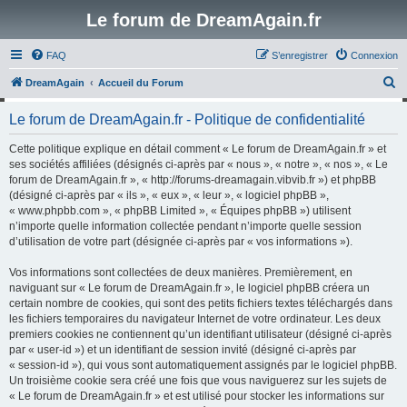
Le forum de DreamAgain.fr
FAQ
S’enregistrer
Connexion
R
DreamAgain
Accueil du Forum
e
Le forum de DreamAgain.fr - Politique de confidentialité
c
h
Cette politique explique en détail comment « Le forum de DreamAgain.fr » et
ses sociétés affiliées (désignés ci-après par « nous », « notre », « nos », « Le
e
forum de DreamAgain.fr », « http://forums-dreamagain.vibvib.fr ») et phpBB
r
(désigné ci-après par « ils », « eux », « leur », « logiciel phpBB »,
« www.phpbb.com », « phpBB Limited », « Équipes phpBB ») utilisent
c
n’importe quelle information collectée pendant n’importe quelle session
h
d’utilisation de votre part (désignée ci-après par « vos informations »).
e
Vos informations sont collectées de deux manières. Premièrement, en
r
naviguant sur « Le forum de DreamAgain.fr », le logiciel phpBB créera un
certain nombre de cookies, qui sont des petits fichiers textes téléchargés dans
les fichiers temporaires du navigateur Internet de votre ordinateur. Les deux
premiers cookies ne contiennent qu’un identifiant utilisateur (désigné ci-après
par « user-id ») et un identifiant de session invité (désigné ci-après par
« session-id »), qui vous sont automatiquement assignés par le logiciel phpBB.
Un troisième cookie sera créé une fois que vous naviguerez sur les sujets de
« Le forum de DreamAgain.fr » et est utilisé pour stocker les informations sur