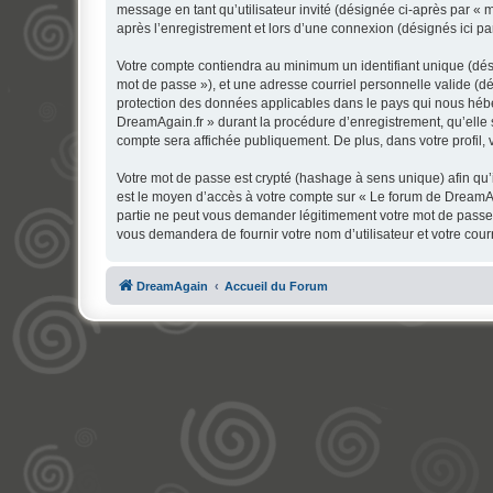
message en tant qu’utilisateur invité (désignée ci-après par «
après l’enregistrement et lors d’une connexion (désignés ici p
Votre compte contiendra au minimum un identifiant unique (dési
mot de passe »), et une adresse courriel personnelle valide (dé
protection des données applicables dans le pays qui nous héber
DreamAgain.fr » durant la procédure d’enregistrement, qu’elle s
compte sera affichée publiquement. De plus, dans votre profil, 
Votre mot de passe est crypté (hashage à sens unique) afin qu’i
est le moyen d’accès à votre compte sur « Le forum de DreamA
partie ne peut vous demander légitimement votre mot de passe. 
vous demandera de fournir votre nom d’utilisateur et votre cou
DreamAgain
Accueil du Forum