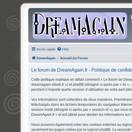
Accès rapide
FAQ
DreamAgain
Accueil du Forum
Le forum de DreamAgain.fr - Politique de confide
Cette politique explique en détail comment « Le forum de DreamA
dreamagain.vibvib.fr ») et phpBB (désigné ci-après par « ils »,
pendant n’importe quelle session d’utilisation de votre part (dé
Vos informations sont collectées de deux manières. Premièremen
téléchargés dans les fichiers temporaires du navigateur Internet
session invité (désigné ci-après par « session-id »), qui vous
DreamAgain.fr » et est utilisé pour stocker les informations sur 
Nous pouvons également créer des cookies externes au logiciel
seulement les pages créées par le logiciel phpBB. La seconde ma