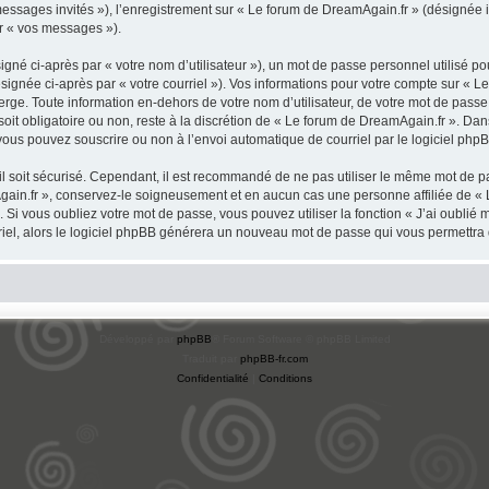
 messages invités »), l’enregistrement sur « Le forum de DreamAgain.fr » (désignée
ar « vos messages »).
gné ci-après par « votre nom d’utilisateur »), un mot de passe personnel utilisé po
signée ci-après par « votre courriel »). Vos informations pour votre compte sur « L
ge. Toute information en-dehors de votre nom d’utilisateur, de votre mot de passe 
oit obligatoire ou non, reste à la discrétion de « Le forum de DreamAgain.fr ». Dan
vous pouvez souscrire ou non à l’envoi automatique de courriel par le logiciel php
l soit sécurisé. Cependant, il est recommandé de ne pas utiliser le même mot de pas
gain.fr », conservez-le soigneusement et en aucun cas une personne affiliée de «
Si vous oubliez votre mot de passe, vous pouvez utiliser la fonction « J’ai oublié
rriel, alors le logiciel phpBB générera un nouveau mot de passe qui vous permettra
Développé par
phpBB
® Forum Software © phpBB Limited
Traduit par
phpBB-fr.com
Confidentialité
|
Conditions