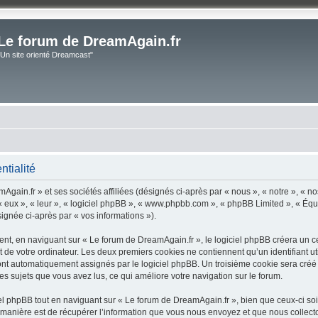
Le forum de DreamAgain.fr
"Un site orienté Dreamcast"
ntialité
gain.fr » et ses sociétés affiliées (désignés ci-après par « nous », « notre », « no
 « eux », « leur », « logiciel phpBB », « www.phpbb.com », « phpBB Limited », « Équ
signée ci-après par « vos informations »).
t, en naviguant sur « Le forum de DreamAgain.fr », le logiciel phpBB créera un cert
 de votre ordinateur. Les deux premiers cookies ne contiennent qu’un identifiant util
 sont automatiquement assignés par le logiciel phpBB. Un troisième cookie sera créé
les sujets que vous avez lus, ce qui améliore votre navigation sur le forum.
 phpBB tout en naviguant sur « Le forum de DreamAgain.fr », bien que ceux-ci soi
nière est de récupérer l’information que vous nous envoyez et que nous collectons. 