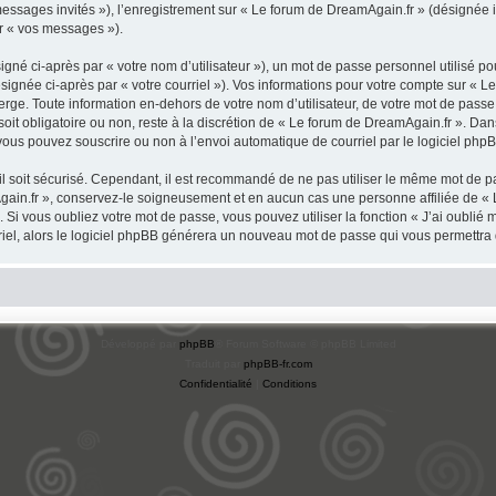
 messages invités »), l’enregistrement sur « Le forum de DreamAgain.fr » (désignée
ar « vos messages »).
gné ci-après par « votre nom d’utilisateur »), un mot de passe personnel utilisé po
signée ci-après par « votre courriel »). Vos informations pour votre compte sur « L
ge. Toute information en-dehors de votre nom d’utilisateur, de votre mot de passe 
oit obligatoire ou non, reste à la discrétion de « Le forum de DreamAgain.fr ». Dan
vous pouvez souscrire ou non à l’envoi automatique de courriel par le logiciel php
l soit sécurisé. Cependant, il est recommandé de ne pas utiliser le même mot de pas
gain.fr », conservez-le soigneusement et en aucun cas une personne affiliée de «
Si vous oubliez votre mot de passe, vous pouvez utiliser la fonction « J’ai oublié
rriel, alors le logiciel phpBB générera un nouveau mot de passe qui vous permettra
Développé par
phpBB
® Forum Software © phpBB Limited
Traduit par
phpBB-fr.com
Confidentialité
|
Conditions