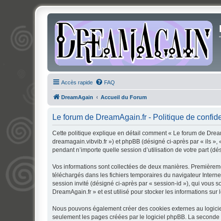
Accès rapide
FAQ
DreamAgain
Accueil du Forum
Le forum de DreamAgain.fr - Politique de confide
Cette politique explique en détail comment « Le forum de DreamA
dreamagain.vibvib.fr ») et phpBB (désigné ci-après par « ils »,
pendant n’importe quelle session d’utilisation de votre part (dé
Vos informations sont collectées de deux manières. Premièremen
téléchargés dans les fichiers temporaires du navigateur Internet
session invité (désigné ci-après par « session-id »), qui vous
DreamAgain.fr » et est utilisé pour stocker les informations sur 
Nous pouvons également créer des cookies externes au logiciel
seulement les pages créées par le logiciel phpBB. La seconde ma