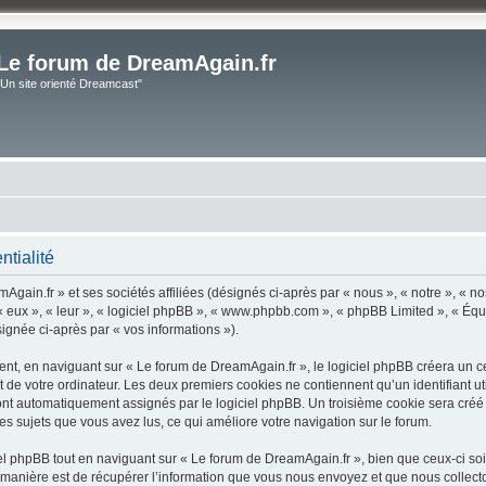
Le forum de DreamAgain.fr
"Un site orienté Dreamcast"
ntialité
gain.fr » et ses sociétés affiliées (désignés ci-après par « nous », « notre », « no
 « eux », « leur », « logiciel phpBB », « www.phpbb.com », « phpBB Limited », « Équ
signée ci-après par « vos informations »).
t, en naviguant sur « Le forum de DreamAgain.fr », le logiciel phpBB créera un cert
 de votre ordinateur. Les deux premiers cookies ne contiennent qu’un identifiant util
 sont automatiquement assignés par le logiciel phpBB. Un troisième cookie sera créé
les sujets que vous avez lus, ce qui améliore votre navigation sur le forum.
 phpBB tout en naviguant sur « Le forum de DreamAgain.fr », bien que ceux-ci soi
nière est de récupérer l’information que vous nous envoyez et que nous collectons. 