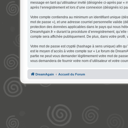
message en tant qu’utilisateur invité (désignée ci-après par «
après l’enregistrement et lors d’une connexion (désignés ici p
Votre compte contiendra au minimum un identifiant unique (dési
mot de passe »), et une adresse courriel personnelle valide (dé
protection des données applicables dans le pays qui nous héber
DreamAgain.fr » durant la procédure d’enregistrement, qu’elle s
compte sera affichée publiquement. De plus, dans votre profil, 
Votre mot de passe est crypté (hashage à sens unique) afin qu’i
est le moyen d’accès à votre compte sur « Le forum de DreamA
partie ne peut vous demander légitimement votre mot de passe. 
vous demandera de fournir votre nom d’utilisateur et votre cou
DreamAgain
Accueil du Forum