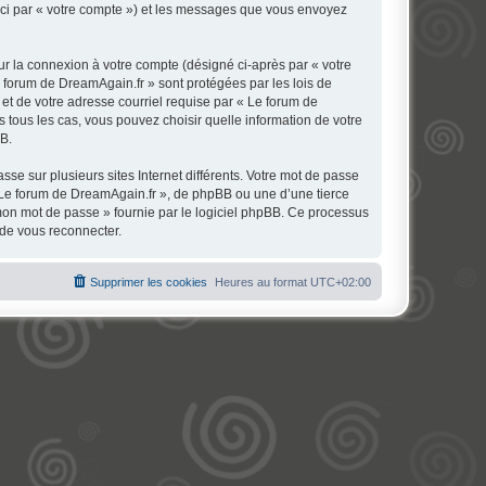
 ici par « votre compte ») et les messages que vous envoyez
ur la connexion à votre compte (désigné ci-après par « votre
e forum de DreamAgain.fr » sont protégées par les lois de
et de votre adresse courriel requise par « Le forum de
s tous les cas, vous pouvez choisir quelle information de votre
BB.
se sur plusieurs sites Internet différents. Votre mot de passe
 Le forum de DreamAgain.fr », de phpBB ou une d’une tierce
 mon mot de passe » fournie par le logiciel phpBB. Ce processus
 de vous reconnecter.
Supprimer les cookies
Heures au format
UTC+02:00