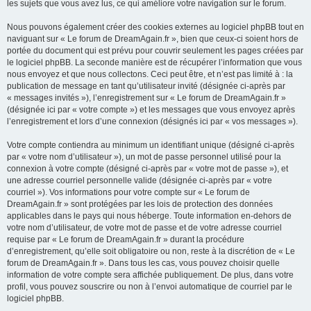
les sujets que vous avez lus, ce qui améliore votre navigation sur le forum.
Nous pouvons également créer des cookies externes au logiciel phpBB tout en
naviguant sur « Le forum de DreamAgain.fr », bien que ceux-ci soient hors de
portée du document qui est prévu pour couvrir seulement les pages créées par
le logiciel phpBB. La seconde manière est de récupérer l’information que vous
nous envoyez et que nous collectons. Ceci peut être, et n’est pas limité à : la
publication de message en tant qu’utilisateur invité (désignée ci-après par
« messages invités »), l’enregistrement sur « Le forum de DreamAgain.fr »
(désignée ici par « votre compte ») et les messages que vous envoyez après
l’enregistrement et lors d’une connexion (désignés ici par « vos messages »).
Votre compte contiendra au minimum un identifiant unique (désigné ci-après
par « votre nom d’utilisateur »), un mot de passe personnel utilisé pour la
connexion à votre compte (désigné ci-après par « votre mot de passe »), et
une adresse courriel personnelle valide (désignée ci-après par « votre
courriel »). Vos informations pour votre compte sur « Le forum de
DreamAgain.fr » sont protégées par les lois de protection des données
applicables dans le pays qui nous héberge. Toute information en-dehors de
votre nom d’utilisateur, de votre mot de passe et de votre adresse courriel
requise par « Le forum de DreamAgain.fr » durant la procédure
d’enregistrement, qu’elle soit obligatoire ou non, reste à la discrétion de « Le
forum de DreamAgain.fr ». Dans tous les cas, vous pouvez choisir quelle
information de votre compte sera affichée publiquement. De plus, dans votre
profil, vous pouvez souscrire ou non à l’envoi automatique de courriel par le
logiciel phpBB.