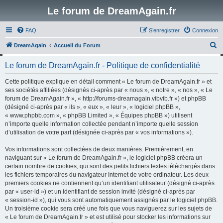
Le forum de DreamAgain.fr
FAQ
S’enregistrer
Connexion
R
DreamAgain
Accueil du Forum
e
Le forum de DreamAgain.fr - Politique de confidentialité
c
h
Cette politique explique en détail comment « Le forum de DreamAgain.fr » et
ses sociétés affiliées (désignés ci-après par « nous », « notre », « nos », « Le
e
forum de DreamAgain.fr », « http://forums-dreamagain.vibvib.fr ») et phpBB
r
(désigné ci-après par « ils », « eux », « leur », « logiciel phpBB »,
« www.phpbb.com », « phpBB Limited », « Équipes phpBB ») utilisent
c
n’importe quelle information collectée pendant n’importe quelle session
h
d’utilisation de votre part (désignée ci-après par « vos informations »).
e
Vos informations sont collectées de deux manières. Premièrement, en
r
naviguant sur « Le forum de DreamAgain.fr », le logiciel phpBB créera un
certain nombre de cookies, qui sont des petits fichiers textes téléchargés dans
les fichiers temporaires du navigateur Internet de votre ordinateur. Les deux
premiers cookies ne contiennent qu’un identifiant utilisateur (désigné ci-après
par « user-id ») et un identifiant de session invité (désigné ci-après par
« session-id »), qui vous sont automatiquement assignés par le logiciel phpBB.
Un troisième cookie sera créé une fois que vous naviguerez sur les sujets de
« Le forum de DreamAgain.fr » et est utilisé pour stocker les informations sur