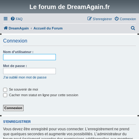
Le forum de DreamAgain.fr
FAQ
S’enregistrer
Connexion
R
DreamAgain
Accueil du Forum
e
Connexion
c
h
Nom d’utilisateur :
e
r
Mot de passe :
c
J’ai oublié mon mot de passe
h
e
Se souvenir de moi
Cacher mon statut en ligne pour cette session
r
S’ENREGISTRER
Vous devez être enregistré pour vous connecter. L’enregistrement ne prend
que quelques secondes et augmente vos possibilités. L’administrateur du
forum peut également accorder des permissions additionnelles aux membres