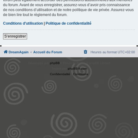
du forum. Avant de vous enregistrer, assurez-vous d’avoir pris connaissance
de nos conditions d’utilisation et de notre politique de vie privée. Assurez-vous
de bien lire tout le règlement du forum.
Conditions d’utilisation
|
Politique de confidentialité
S’enregistrer
DreamAgain
Accueil du Forum
Heures au format
UTC+02:00
Développé par
phpBB
® Forum Software © phpBB Limited
Traduit par
phpBB-fr.com
Confidentialité
|
Conditions