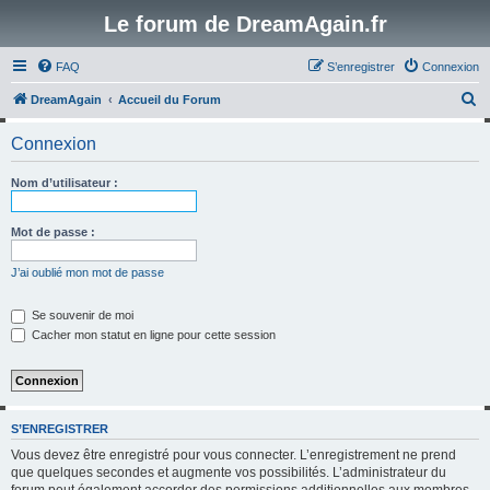
Le forum de DreamAgain.fr
FAQ
S’enregistrer
Connexion
R
DreamAgain
Accueil du Forum
e
Connexion
c
h
Nom d’utilisateur :
e
r
Mot de passe :
c
J’ai oublié mon mot de passe
h
e
Se souvenir de moi
Cacher mon statut en ligne pour cette session
r
S’ENREGISTRER
Vous devez être enregistré pour vous connecter. L’enregistrement ne prend
que quelques secondes et augmente vos possibilités. L’administrateur du
forum peut également accorder des permissions additionnelles aux membres