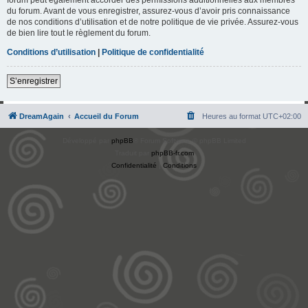
du forum. Avant de vous enregistrer, assurez-vous d’avoir pris connaissance
de nos conditions d’utilisation et de notre politique de vie privée. Assurez-vous
de bien lire tout le règlement du forum.
Conditions d’utilisation
|
Politique de confidentialité
S’enregistrer
DreamAgain
Accueil du Forum
Heures au format
UTC+02:00
Développé par
phpBB
® Forum Software © phpBB Limited
Traduit par
phpBB-fr.com
Confidentialité
|
Conditions