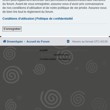
du forum. Avant de vous enregistrer, assurez-vous d’avoir pris connaissance
de nos conditions d’utilisation et de notre politique de vie privée. Assurez-vous
de bien lire tout le règlement du forum.
Conditions d’utilisation
|
Politique de confidentialité
S’enregistrer
DreamAgain
Accueil du Forum
Heures au format
UTC+02:00
Développé par
phpBB
® Forum Software © phpBB Limited
Traduit par
phpBB-fr.com
Confidentialité
|
Conditions