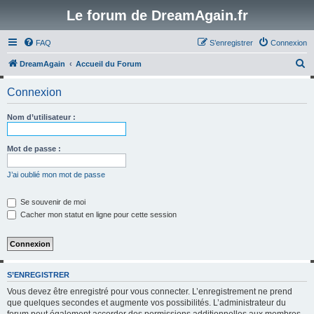
Le forum de DreamAgain.fr
FAQ
S’enregistrer
Connexion
R
DreamAgain
Accueil du Forum
e
Connexion
c
h
Nom d’utilisateur :
e
r
Mot de passe :
c
J’ai oublié mon mot de passe
h
e
Se souvenir de moi
Cacher mon statut en ligne pour cette session
r
S’ENREGISTRER
Vous devez être enregistré pour vous connecter. L’enregistrement ne prend
que quelques secondes et augmente vos possibilités. L’administrateur du
forum peut également accorder des permissions additionnelles aux membres