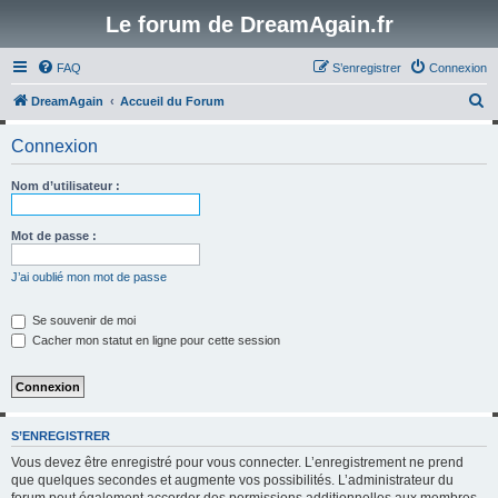
Le forum de DreamAgain.fr
FAQ
S’enregistrer
Connexion
R
DreamAgain
Accueil du Forum
e
Connexion
c
h
Nom d’utilisateur :
e
r
Mot de passe :
c
J’ai oublié mon mot de passe
h
e
Se souvenir de moi
Cacher mon statut en ligne pour cette session
r
S’ENREGISTRER
Vous devez être enregistré pour vous connecter. L’enregistrement ne prend
que quelques secondes et augmente vos possibilités. L’administrateur du
forum peut également accorder des permissions additionnelles aux membres