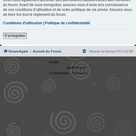
du forum. Avant de vous enregistrer, assurez-vous d’avoir pris connaissance
de nos conditions d’utilisation et de notre politique de vie privée. Assurez-vous
de bien lire tout le règlement du forum.
Conditions d’utilisation
|
Politique de confidentialité
S’enregistrer
DreamAgain
Accueil du Forum
Heures au format
UTC+02:00
Développé par
phpBB
® Forum Software © phpBB Limited
Traduit par
phpBB-fr.com
Confidentialité
|
Conditions