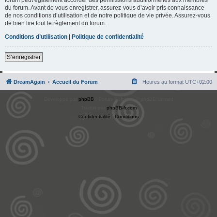
du forum. Avant de vous enregistrer, assurez-vous d’avoir pris connaissance
de nos conditions d’utilisation et de notre politique de vie privée. Assurez-vous
de bien lire tout le règlement du forum.
Conditions d’utilisation
|
Politique de confidentialité
S’enregistrer
DreamAgain
Accueil du Forum
Heures au format
UTC+02:00
Développé par
phpBB
® Forum Software © phpBB Limited
Traduit par
phpBB-fr.com
Confidentialité
|
Conditions