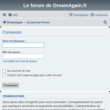
Le forum de DreamAgain.fr
FAQ
S’enregistrer
Connexion
R
DreamAgain
Accueil du Forum
e
Connexion
c
h
Nom d’utilisateur :
e
r
Mot de passe :
c
J’ai oublié mon mot de passe
h
e
Se souvenir de moi
Cacher mon statut en ligne pour cette session
r
S’ENREGISTRER
Vous devez être enregistré pour vous connecter. L’enregistrement ne prend
que quelques secondes et augmente vos possibilités. L’administrateur du
forum peut également accorder des permissions additionnelles aux membres