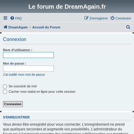
Le forum de DreamAgain.fr
FAQ
S’enregistrer
Connexion
R
DreamAgain
Accueil du Forum
e
Connexion
c
h
Nom d’utilisateur :
e
r
Mot de passe :
c
J’ai oublié mon mot de passe
h
e
Se souvenir de moi
Cacher mon statut en ligne pour cette session
r
S’ENREGISTRER
Vous devez être enregistré pour vous connecter. L’enregistrement ne prend
que quelques secondes et augmente vos possibilités. L’administrateur du
forum peut également accorder des permissions additionnelles aux membres