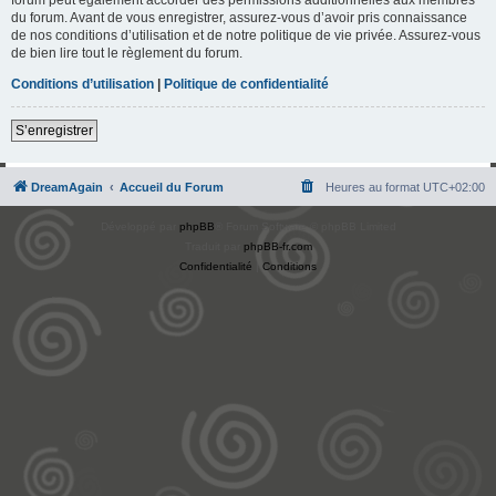
du forum. Avant de vous enregistrer, assurez-vous d’avoir pris connaissance
de nos conditions d’utilisation et de notre politique de vie privée. Assurez-vous
de bien lire tout le règlement du forum.
Conditions d’utilisation
|
Politique de confidentialité
S’enregistrer
DreamAgain
Accueil du Forum
Heures au format
UTC+02:00
Développé par
phpBB
® Forum Software © phpBB Limited
Traduit par
phpBB-fr.com
Confidentialité
|
Conditions